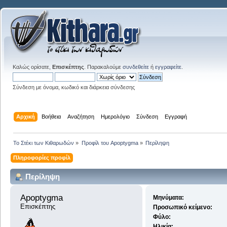
Καλώς ορίσατε,
Επισκέπτης
. Παρακαλούμε
συνδεθείτε
ή
εγγραφείτε
.
Σύνδεση με όνομα, κωδικό και διάρκεια σύνδεσης
Αρχική
Βοήθεια
Αναζήτηση
Ημερολόγιο
Σύνδεση
Εγγραφή
Το Στέκι των Κιθαρωδών
»
Προφίλ του Apoptygma
»
Περίληψη
Πληροφορίες προφίλ
Περίληψη
Apoptygma 
Μηνύματα:
Επισκέπτης
Προσωπικό κείμενο:
Φύλο:
Ηλικία: