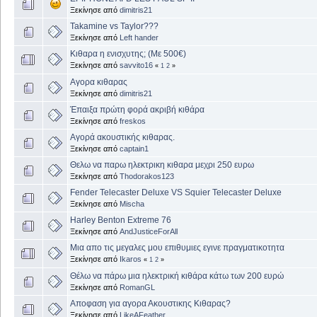
Ξεκίνησε από
dimitris21
Takamine vs Taylor???
Ξεκίνησε από
Left hander
Κιθαρα η ενισχυτης; (Με 500€)
Ξεκίνησε από
savvito16
«
1
2
»
Αγορα κιθαρας
Ξεκίνησε από
dimitris21
Έπαιξα πρώτη φορά ακριβή κιθάρα
Ξεκίνησε από
freskos
Αγορά ακουστικής κιθαρας.
Ξεκίνησε από
captain1
Θελω να παρω ηλεκτρικη κιθαρα μεχρι 250 ευρω
Ξεκίνησε από
Thodorakos123
Fender Telecaster Deluxe VS Squier Telecaster Deluxe
Ξεκίνησε από
Mischa
Harley Benton Extreme 76
Ξεκίνησε από
AndJusticeForAll
Μια απο τις μεγαλες μου επιθυμιες εγινε πραγματικοτητα
Ξεκίνησε από
Ikaros
«
1
2
»
Θέλω να πάρω μια ηλεκτρική κιθάρα κάτω των 200 ευρώ
Ξεκίνησε από
RomanGL
Αποφαση για αγορα Ακουστικης Κιθαρας?
Ξεκίνησε από
LikeAFeather