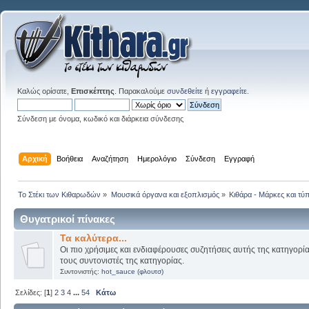
Καλώς ορίσατε,
Επισκέπτης
. Παρακαλούμε
συνδεθείτε
ή
εγγραφείτε
.
Σύνδεση με όνομα, κωδικό και διάρκεια σύνδεσης
Αρχική
Βοήθεια
Αναζήτηση
Ημερολόγιο
Σύνδεση
Εγγραφή
Το Στέκι των Κιθαρωδών
»
Μουσικά όργανα και εξοπλισμός
»
Κιθάρα - Μάρκες και τύπ
Θυγατρικοί πίνακες
Τα καλύτερα...
Οι πιο χρήσιμες και ενδιαφέρουσες συζητήσεις αυτής της κατηγορί
τους συντονιστές της κατηγορίας.
Συντονιστής:
hot_sauce (φλουτσ)
Σελίδες: [
1
]
2
3
4
...
54
Κάτω