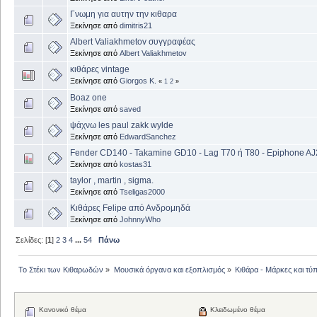
Γνωμη για αυτην την κιθαρα
Ξεκίνησε από
dimitris21
Albert Valiakhmetov συγγραφέας
Ξεκίνησε από
Albert Valiakhmetov
κιθάρες vintage
Ξεκίνησε από
Giorgos K.
«
1
2
»
Boaz one
Ξεκίνησε από
saved
ψάχνω les paul zakk wylde
Ξεκίνησε από
EdwardSanchez
Fender CD140 - Takamine GD10 - Lag T70 ή Τ80 - Epiphone A
Ξεκίνησε από
kostas31
taylor , martin , sigma.
Ξεκίνησε από
Tseligas2000
Κιθάρες Felipe από Ανδρομηδά
Ξεκίνησε από
JohnnyWho
Σελίδες: [
1
]
2
3
4
...
54
Πάνω
Το Στέκι των Κιθαρωδών
»
Μουσικά όργανα και εξοπλισμός
»
Κιθάρα - Μάρκες και τύπ
Κανονικό θέμα
Κλειδωμένο θέμα