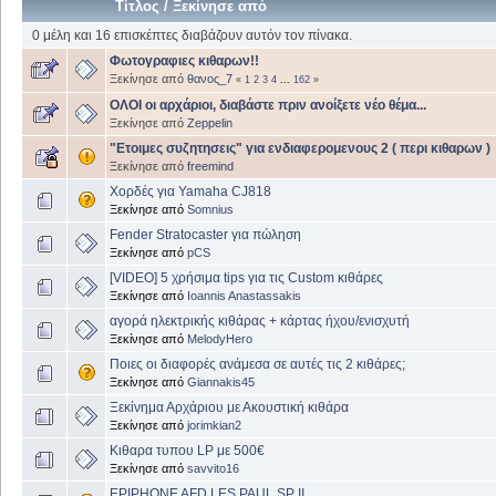
Τίτλος
/
Ξεκίνησε από
0 μέλη και 16 επισκέπτες διαβάζουν αυτόν τον πίνακα.
Φωτογραφιες κιθαρων!!
Ξεκίνησε από
θανος_7
«
1
2
3
4
...
162
»
ΟΛΟΙ οι αρχάριοι, διαβάστε πριν ανοίξετε νέο θέμα...
Ξεκίνησε από
Zeppelin
"Ετοιμες συζητησεις" για ενδιαφερομενους 2 ( περι κιθαρων )
Ξεκίνησε από
freemind
Χορδές για Yamaha CJ818
Ξεκίνησε από
Somnius
Fender Stratocaster για πώληση
Ξεκίνησε από
pCS
[VIDEO] 5 χρήσιμα tips για τις Custom κιθάρες
Ξεκίνησε από
Ioannis Anastassakis
αγορά ηλεκτρικής κιθάρας + κάρτας ήχου/ενισχυτή
Ξεκίνησε από
MelodyHero
Ποιες οι διαφορές ανάμεσα σε αυτές τις 2 κιθάρες;
Ξεκίνησε από
Giannakis45
Ξεκίνημα Αρχάριου με Ακουστική κιθάρα
Ξεκίνησε από
jorimkian2
Κιθαρα τυπου LP με 500€
Ξεκίνησε από
savvito16
EPIPHONE AFD LES PAUL SP II