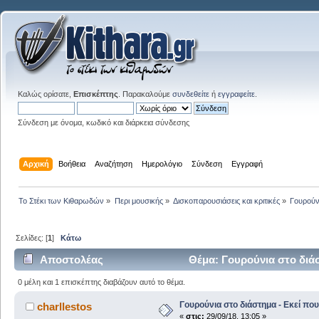
Καλώς ορίσατε,
Επισκέπτης
. Παρακαλούμε
συνδεθείτε
ή
εγγραφείτε
.
Σύνδεση με όνομα, κωδικό και διάρκεια σύνδεσης
Αρχική
Βοήθεια
Αναζήτηση
Ημερολόγιο
Σύνδεση
Εγγραφή
Το Στέκι των Κιθαρωδών
»
Περι μουσικής
»
Δισκοπαρουσιάσεις και κριτικές
»
Γουρούν
Σελίδες: [
1
]
Κάτω
Αποστολέας
Θέμα: Γουρούνια στο διάσ
0 μέλη και 1 επισκέπτης διαβάζουν αυτό το θέμα.
Γουρούνια στο διάστημα - Εκεί πο
charllestos
«
στις:
29/09/18, 13:05 »