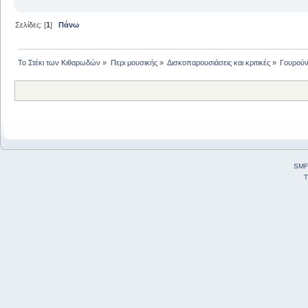
Σελίδες: [
1
]
Πάνω
Το Στέκι των Κιθαρωδών
»
Περι μουσικής
»
Δισκοπαρουσιάσεις και κριτικές
»
Γουρούν
SMF
T