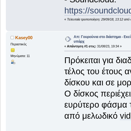
https://soundclo
«
Τελευταία τροποποίηση: 29/09/18, 13:12 από 
Απ: Γουρούνια στο διάστημα - Εκε
Kasey00
υπάρχ
Περαστικός
«
Απάντηση #1 στις:
31/08/23, 19:34 »
Μηνύματα: 11
Πρόκειται για δια
τέλος του έτους α
δίσκου και σε μορ
Ο δίσκος περιέχε
ευρύτερο φάσμα 
από μελωδικό
vi