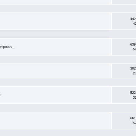
442
4
639
νήσουν...
5
302
2
522
ο
3
661
5