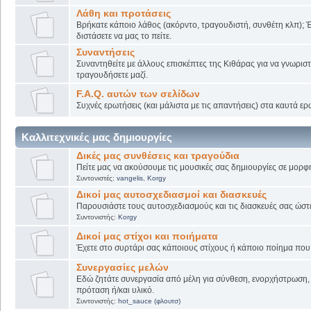
Λάθη και προτάσεις
Βρήκατε κάποιο λάθος (ακόρντο, τραγουδιστή, συνθέτη κλπ); Έ
διστάσετε να μας το πείτε.
Συναντήσεις
Συναντηθείτε με άλλους επισκέπτες της Κιθάρας για να γνωριστε
τραγουδήσετε μαζί.
F.A.Q. αυτών των σελίδων
Συχνές ερωτήσεις (και μάλιστα με τις απαντήσεις) στα καυτά ερ
Καλλιτεχνικές μας δημιουργίες
Δικές μας συνθέσεις και τραγούδια
Πείτε μας να ακούσουμε τις μουσικές σας δημιουργίες σε μορφή
Συντονιστές:
vangelis
,
Korgy
Δικοί μας αυτοσχεδιασμοί και διασκευές
Παρουσιάστε τους αυτοσχεδιασμούς και τις διασκευές σας ώστε ν
Συντονιστής:
Korgy
Δικοί μας στίχοι και ποιήματα
Έχετε στο συρτάρι σας κάποιους στίχους ή κάποιο ποίημα που γ
Συνεργασίες μελών
Εδώ ζητάτε συνεργασία από μέλη για σύνθεση, ενορχήστρωση, 
πρόταση ή/και υλικό.
Συντονιστής:
hot_sauce (φλουτσ)