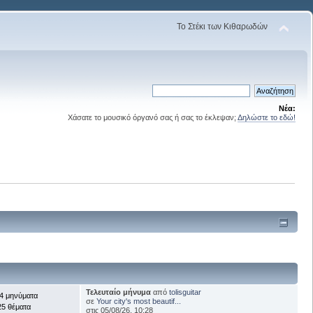
Το Στέκι των Κιθαρωδών
Νέα:
Χάσατε το μουσικό όργανό σας ή σας το έκλεψαν;
Δηλώστε το εδώ!
Τελευταίο μήνυμα
από
tolisguitar
4 μηνύματα
σε
Your city's most beautif...
25 θέματα
στις 05/08/26, 10:28