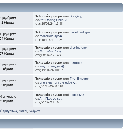
Τελευταίο μήνυμα
από
Βραζίλης
8 μηνύματα
σε
Απ: Rotting Christ & ...
41 θέματα
στις 16/08/24, 11:38
Τελευταίο μήνυμα
από
paradoxologos
00 μηνύματα
σε
Μουσικός Χρο�...
24 θέματα
στις 16/11/24, 19:24
Τελευταίο μήνυμα
από
charllestone
3 μηνύματα
σε
Μέσα Από Στάχ...
97 θέματα
στις 08/04/26, 14:41
Τελευταίο μήνυμα
από
marmark
9 μηνύματα
σε
Ψαχνω συγχορ�...
12 θέματα
στις 19/01/24, 00:52
Τελευταίο μήνυμα
από
The_Emperor
3 μηνύματα
σε
one step from the edge -...
78 θέματα
στις 21/12/24, 07:48
Τελευταίο μήνυμα
από
thebest20
30 μηνύματα
σε
Απ: Πώς να κατ...
23 θέματα
στις 21/02/23, 15:01
, τραγούδια, δίσκοι
,
Ακόρντα