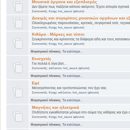
Μουσικά όργανα και εξοπλισμός
Δεν ξέρετε πως παίζεται κάποιο ακόρντο; Έχετε απορία σχετικ
Συντονιστές:
Korgy
,
hot_sauce (φλουτσ)
Δοκιμές και συγκρίσεις μουσικών οργάνων και ε
Ολοκληρωμένες παρουσίασεις, κριτικές, συγκριτικά τεστ, τεχνικ
Συντονιστές:
Korgy
,
hot_sauce (φλουτσ)
Κιθάρα - Μάρκες και τύποι
Συγκρίνοντας και κρίνοντας τα διάφορα είδη και τους κατασκευ
Συντονιστές:
Korgy
,
hot_sauce (φλουτσ)
Θυγατρικοί πίνακες
:
Τα καλύτερα...
Ενισχυτές
Για πολλά ή λίγα βατ...
Συντονιστές:
adr1anos
,
hot_sauce (φλουτσ)
Θυγατρικοί πίνακες
:
Τα καλύτερα...
Εφέ
Μετατρέποντας και τροποποιώντας τον ήχο σας
Συντονιστές:
Korgy
,
adr1anos
,
hot_sauce (φλουτσ)
Θυγατρικοί πίνακες
:
Τα καλύτερα...
Μαγνήτες και ηλεκτρικά
Οτιδήποτε εγκαθίσταται μόνιμα στο σώμα της κιθάρας και έχει 
Συντονιστές:
Korgy
,
hot_sauce (φλουτσ)
Θυγατρικοί πίνακες
:
Τα καλύτερα...