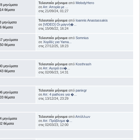
Τελευταίο μήνυμα
από
MelodyHero
78 μηνύματα
σε
Απ: Απορία με ...
14 θέματα
στις 21/09/24, 01:27
Τελευταίο μήνυμα
από
Ioannis Anastassakis
3 μηνύματα
σε
[VIDEO] Οι μαγνή�...
6 θέματα
στις 15/06/22, 16:24
Τελευταίο μήνυμα
από
Somnius
67 μηνύματα
σε
Χορδές για Yama...
50 θέματα
στις 27/12/25, 18:23
Τελευταίο μήνυμα
από
Kosthrash
30 μηνύματα
σε
Απ: Αγορά ενι�...
43 θέματα
στις 02/06/23, 14:31
Τελευταίο μήνυμα
από
panixgr
06 μηνύματα
σε
Απ: 4 pathces για �...
03 θέματα
στις 13/12/24, 23:29
Τελευταίο μήνυμα
από
Απόλλων
4 μηνύματα
σε
Απ: Πρόβλημα �...
82 θέματα
στις 02/03/23, 12:00