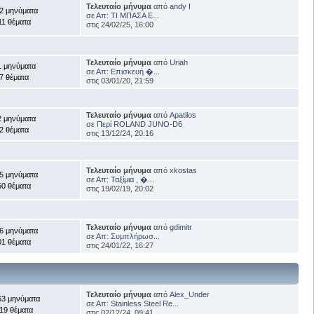
Τελευταίο μήνυμα
από
andy I
2 μηνύματα
σε
Απ: ΤΙ ΜΠΑΣΑ Ε...
11 θέματα
στις 24/02/25, 16:00
Τελευταίο μήνυμα
από
Uriah
1 μηνύματα
σε
Απ: Επισκευή �...
7 θέματα
στις 03/01/20, 21:59
Τελευταίο μήνυμα
από
Apatilos
2 μηνύματα
σε
Περί ROLAND JUNO-D6
2 θέματα
στις 13/12/24, 20:16
Τελευταίο μήνυμα
από
xkostas
5 μηνύματα
σε
Απ: Ταξίμια , �...
50 θέματα
στις 19/02/19, 20:02
Τελευταίο μήνυμα
από
gdimitr
6 μηνύματα
σε
Απ: Συμπλήρωσ...
01 θέματα
στις 24/01/22, 16:27
Τελευταίο μήνυμα
από
Alex_Under
63 μηνύματα
σε
Απ: Stainless Steel Re...
19 θέματα
στις 02/12/24, 09:41