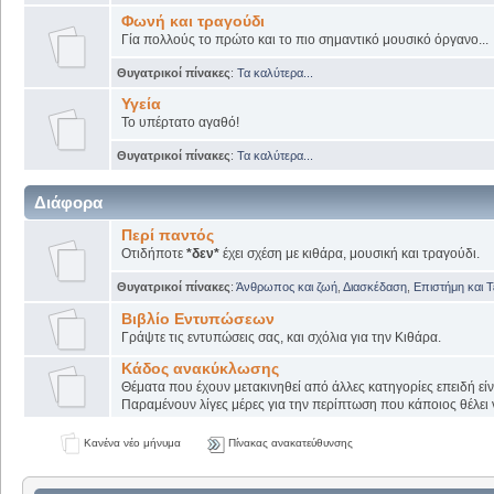
Φωνή και τραγούδι
Γία πολλούς το πρώτο και το πιο σημαντικό μουσικό όργανο...
Θυγατρικοί πίνακες
:
Τα καλύτερα...
Υγεία
Το υπέρτατο αγαθό!
Θυγατρικοί πίνακες
:
Τα καλύτερα...
Διάφορα
Περί παντός
Οτιδήποτε
*δεν*
έχει σχέση με κιθάρα, μουσική και τραγούδι.
Θυγατρικοί πίνακες
:
Άνθρωπος και ζωή
,
Διασκέδαση
,
Επιστήμη και 
Βιβλίο Εντυπώσεων
Γράψτε τις εντυπώσεις σας, και σχόλια για την Κιθάρα.
Κάδος ανακύκλωσης
Θέματα που έχουν μετακινηθεί από άλλες κατηγορίες επειδή εί
Παραμένουν λίγες μέρες για την περίπτωση που κάποιος θέλει ν
Κανένα νέο μήνυμα
Πίνακας ανακατεύθυνσης