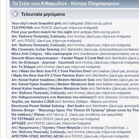
Το Στέκι των Κιθαρωδών - Κέντρο Πληροφοριών
Τελευταία μηνύματα
Your city's most beautiful girls
από
tolisguitar
(
Νέα και όχι μόνο
)
ΤΣΟΥΡΟΥΝΑ
από
ΠΟΙΟΣ
(
Δικοί μας στίχοι και ποιήματα
)
Find your perfect match for the night
από
andpap
(
Νέα και όχι μόνο
)
Απ: Έκδοση Ποιητικής Συλλογής
από
Ιππέας
(
Δικοί μας στίχοι και ποιήματα
)
ΥΓ.
από
ΠΟΙΟΣ
(
Δικοί μας στίχοι και ποιήματα
)
Απ: Έκδοση Ποιητικής Συλλογής
από
Ιππέας
(
Δικοί μας στίχοι και ποιήματα
)
80s Cinematic Guitar Soloing
από
Stel Andre
(
Δικοί μας αυτοσχεδιασμοί και διασκε
Μέσα Από Στάχτες - Νέα κυκλοφορία
από
charllestone
(
Δισκοπαρουσιάσεις και κρ
Smooth Blues Improvisation - Fender Player 2 Coral Red
από
Stel Andre
(
Δικοί 
Απ: Αν-Επίκαιρα - Δηκτικά - Σκωπτικά
από
Ιππέας
(
Δικοί μας στίχοι και ποιήματα
)
Απ: Το βλέμμα
από
Ιππέας
(
Δικοί μας στίχοι και ποιήματα
)
Απ: I Made the Best Axe-FX 3 Tone Patches Ever!
από
bathan
(
Δικοί μας αυτοσχε
I Made the Best Axe-FX 3 Tone Patches Ever!
από
Stel Andre
(
Δικοί μας αυτοσχεδ
Απ: Kiesel Kyber headless | Modern Metalcore Solo
από
Stel Andre
(
Δικοί μας αυ
Απ: Kiesel Kyber headless | Modern Metalcore Solo
από
bathan
(
Δικοί μας αυτοσ
Kiesel Kyber headless | Modern Metalcore Solo
από
Stel Andre
(
Δικοί μας αυτοσχ
Απ: Έκδοση Ποιητικής Συλλογής
από
Ιππέας
(
Δικοί μας στίχοι και ποιήματα
)
Απ: Κιθαροσυναντηση στο Βασιλειο του σκότους!!!
από
Somnius
(
Συναντήσεις
Χορδές για Yamaha CJ818
από
Somnius
(
Κιθάρα - Μάρκες και τύποι
)
Emotional Power Ballad Soloing - Stel Andre
από
Stel Andre
(
Δικοί μας αυτοσχεδ
Dimmu Borgir - "Blessings Upon The Throne Of Tyranny" (drum cover by The
Θα πεθάνεις! (Πανκ)
από
Γιάννης Σ.
(
Δικές μας συνθέσεις και τραγούδια
)
ΤΟ ΤΕΤΡΑΔΙΟ
από
ΠΟΙΟΣ
(
Δικοί μας στίχοι και ποιήματα
)
ΔΡΥΙΔΕΣ
από
ΠΟΙΟΣ
(
Δικοί μας στίχοι και ποιήματα
)
Απ: Ηχομονωση ( Τεχνικες-Υλικα-Μαγαζια )
από
andypap
(
Τα καλύτερα...
)
Απ: Έκδοση Ποιητικής Συλλογής
από
Ιππέας
(
Δικοί μας στίχοι και ποιήματα
)
ΑΡΙΣΤΕΡΑ ΟΠΩΣ ΚΟΙΤΑΣ ΔΕΞΙΑ
από
ΠΟΙΟΣ
(
Δικοί μας στίχοι και ποιήματα
)