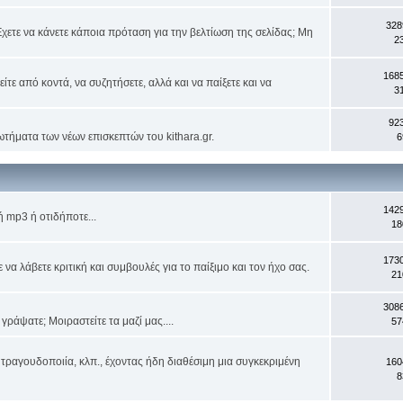
328
χετε να κάνετε κάποια πρόταση για την βελτίωση της σελίδας; Μη
2
168
ίτε από κοντά, να συζητήσετε, αλλά και να παίξετε και να
3
92
ωτήματα των νέων επισκεπτών του kithara.gr.
6
142
 mp3 ή οτιδήποτε...
18
173
α λάβετε κριτική και συμβουλές για το παίξιμο και τον ήχο σας.
21
308
ράψατε; Μοιραστείτε τα μαζί μας....
57
τραγουδοποιία, κλπ., έχοντας ήδη διαθέσιμη μια συγκεκριμένη
160
8