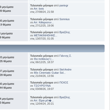
Τελευταίο μήνυμα
από
panixgr
9 μηνύματα
σε
Απ: bots
39 θέματα
στις 27/08/24, 21:58
Τελευταίο μήνυμα
από
Somnius
56 μηνύματα
σε
Απ: Κιθαροσυν...
19 θέματα
στις 27/12/25, 19:06
Τελευταίο μήνυμα
από
Βραζίλης
3 μηνύματα
σε
ΜΕΤΑΚΙΝΗΘΗΚΕ...
9 θέματα
στις 13/07/20, 01:05
Τελευταίο μήνυμα
από
Γιάννης Σ.
93 μηνύματα
σε
Θα πεθάνεις! (...
05 θέματα
στις 06/12/25, 18:37
Τελευταίο μήνυμα
από
Stel Andre
07 μηνύματα
σε
80s Cinematic Guitar Sol...
09 θέματα
στις 21/04/26, 13:56
Τελευταίο μήνυμα
από
ΠΟΙΟΣ
66 μηνύματα
σε
ΤΣΟΥΡΟΥΝΑ
44 θέματα
στις 03/08/26, 19:07
Τελευταίο μήνυμα
από
Βραζίλης
4 μηνύματα
σε
Απ: Είμαι μέτ�...
3 θέματα
στις 12/04/24, 20:21