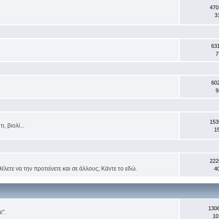
470
3
63
7
60
9
153
, βιολί...
1
222
έλετε να την προτείνετε και σε άλλους; Κάντε το εδώ.
4
130
ε".
10