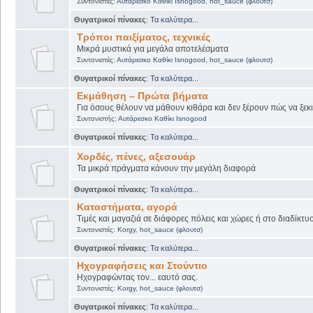
Συντονιστές:
Αυτάρεσκο Καθίκι Isnogood
,
hot_sauce (φλουτσ)
Θυγατρικοί πίνακες
:
Τα καλύτερα...
Τρόποι παιξίματος, τεχνικές
Μικρά μυστικά για μεγάλα αποτελέσματα
Συντονιστές:
Αυτάρεσκο Καθίκι Isnogood
,
hot_sauce (φλουτσ)
Θυγατρικοί πίνακες
:
Τα καλύτερα...
Εκμάθηση – Πρώτα βήματα
Για όσους θέλουν να μάθουν κιθάρα και δεν ξέρουν πώς να ξεκι
Συντονιστής:
Αυτάρεσκο Καθίκι Isnogood
Θυγατρικοί πίνακες
:
Τα καλύτερα...
Χορδές, πένες, αξεσουάρ
Τα μικρά πράγματα κάνουν την μεγάλη διαφορά
Θυγατρικοί πίνακες
:
Τα καλύτερα...
Καταστήματα, αγορά
Τιμές και μαγαζιά σε διάφορες πόλεις και χώρες ή στο διαδίκτυ
Συντονιστές:
Korgy
,
hot_sauce (φλουτσ)
Θυγατρικοί πίνακες
:
Τα καλύτερα...
Ηχογραφήσεις και Στούντιο
Ηχογραφώντας τον... εαυτό σας.
Συντονιστές:
Korgy
,
hot_sauce (φλουτσ)
Θυγατρικοί πίνακες
:
Τα καλύτερα...