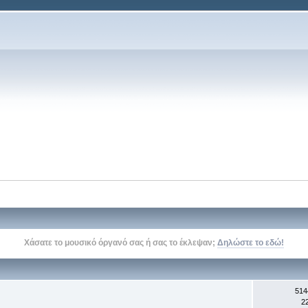
Δείτε την σελίδα του kithara.gr στο
facebook
, στο
twitter
, και στο
youtube
514
2