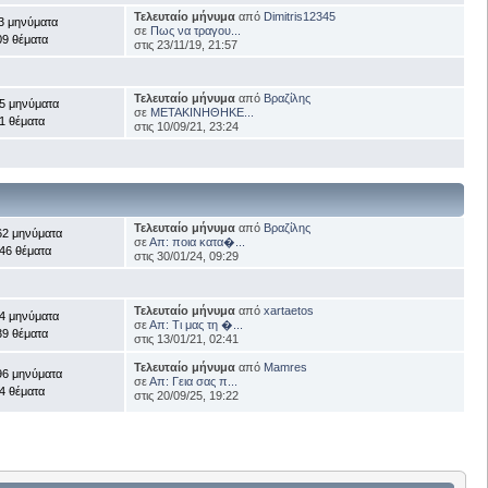
Τελευταίο μήνυμα
από
Dimitris12345
3 μηνύματα
σε
Πως να τραγου...
09 θέματα
στις 23/11/19, 21:57
Τελευταίο μήνυμα
από
Βραζίλης
5 μηνύματα
σε
ΜΕΤΑΚΙΝΗΘΗΚΕ...
1 θέματα
στις 10/09/21, 23:24
Τελευταίο μήνυμα
από
Βραζίλης
62 μηνύματα
σε
Απ: ποια κατα�...
46 θέματα
στις 30/01/24, 09:29
Τελευταίο μήνυμα
από
xartaetos
4 μηνύματα
σε
Απ: Τι μας τη �...
39 θέματα
στις 13/01/21, 02:41
Τελευταίο μήνυμα
από
Mamres
96 μηνύματα
σε
Απ: Γεια σας π...
4 θέματα
στις 20/09/25, 19:22