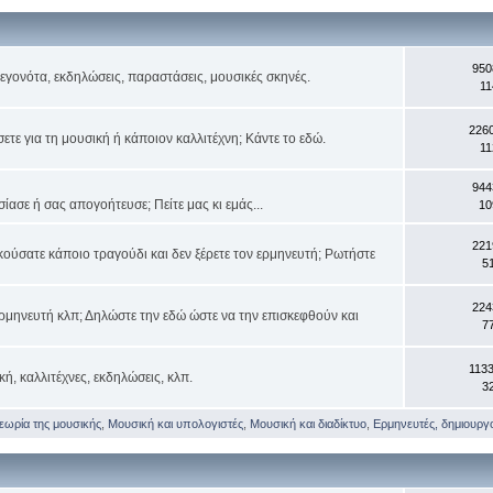
950
 γεγονότα, εκδηλώσεις, παραστάσεις, μουσικές σκηνές.
11
226
τε για τη μουσική ή κάποιον καλλιτέχνη; Κάντε το εδώ.
11
944
ασε ή σας απογοήτευσε; Πείτε μας κι εμάς...
10
221
κούσατε κάποιο τραγούδι και δεν ξέρετε τον ερμηνευτή; Ρωτήστε
5
224
ρμηνευτή κλπ; Δηλώστε την εδώ ώστε να την επισκεφθούν και
7
113
κή, καλλιτέχνες, εκδηλώσεις, κλπ.
3
θεωρία της μουσικής
,
Μουσική και υπολογιστές
,
Μουσική και διαδίκτυο
,
Ερμηνευτές, δημιουργοί