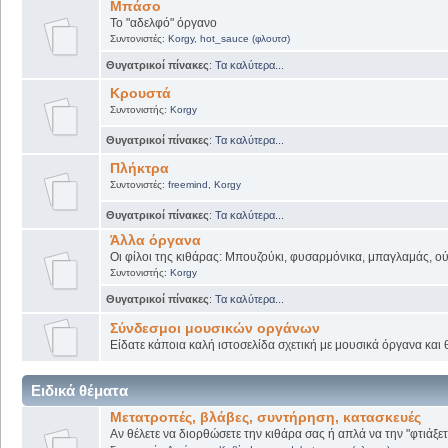
Μπάσο
Το "αδελφό" όργανο
Συντονιστές:
Korgy
,
hot_sauce (φλουτσ)
Θυγατρικοί πίνακες
:
Τα καλύτερα...
Κρουστά
Συντονιστής:
Korgy
Θυγατρικοί πίνακες
:
Τα καλύτερα...
Πλήκτρα
Συντονιστές:
freemind
,
Korgy
Θυγατρικοί πίνακες
:
Τα καλύτερα...
Άλλα όργανα
Οι φίλοι της κιθάρας: Μπουζούκι, φυσαρμόνικα, μπαγλαμάς, ούτι
Συντονιστής:
Korgy
Θυγατρικοί πίνακες
:
Τα καλύτερα...
Σύνδεσμοι μουσικών οργάνων
Είδατε κάποια καλή ιστοσελίδα σχετική με μουσικά όργανα και θ
Ειδικά θέματα
Μετατροπές, βλάβες, συντήρηση, κατασκευές
Αν θέλετε να διορθώσετε την κιθάρα σας ή απλά να την "φτιάξετ