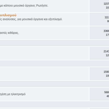
115
ά με κάποιο μουσικό όργανο; Ρωτήστε.
10
ξοπλισμού
111
ές αναλύσεις, για μουσικά όργανα και εξοπλισμό.
8
336
αστές κιθάρας.
17
214
12
159
10
568
σχέση με ηλεκτρισμό
4