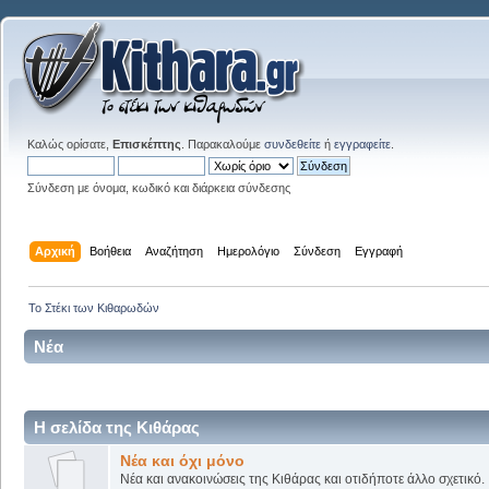
Καλώς ορίσατε,
Επισκέπτης
. Παρακαλούμε
συνδεθείτε
ή
εγγραφείτε
.
Σύνδεση με όνομα, κωδικό και διάρκεια σύνδεσης
Αρχική
Βοήθεια
Αναζήτηση
Ημερολόγιο
Σύνδεση
Εγγραφή
Το Στέκι των Κιθαρωδών
Νέα
Η σελίδα της Κιθάρας
Νέα και όχι μόνο
Νέα και ανακοινώσεις της Κιθάρας και οτιδήποτε άλλο σχετικό.