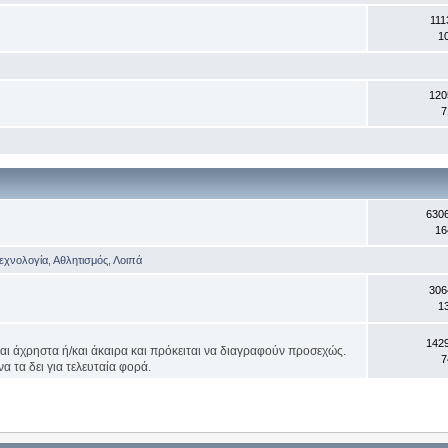
111
1
120
7
630
16
Τεχνολογία
,
Αθλητισμός
,
Λοιπά
306
1
142
ναι άχρηστα ή/και άκαιρα και πρόκειται να διαγραφούν προσεχώς.
7
α τα δει για τελευταία φορά.