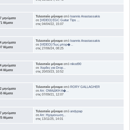
Τελευταίο μήνυμα
από
Ioannis Anastassakis
7 μηνύματα
σε
[VIDEO] EGC Guitar Tips ...
71 θέματα
στις 04/04/22, 15:07
Τελευταίο μήνυμα
από
Ioannis Anastassakis
4 μηνύματα
σε
[VIDEO] Πως μπορ�...
97 θέματα
στις 27/06/24, 08:25
Τελευταίο μήνυμα
από
nikod90
4 μηνύματα
σε
Χορδες για Drop...
04 θέματα
στις 20/03/23, 10:52
Τελευταίο μήνυμα
από
RORY GALLAGHER
2 μηνύματα
σε
Απ: ΟΜΑΔΙΚΗ Α�...
55 θέματα
στις 07/09/21, 12:07
Τελευταίο μήνυμα
από
andypap
7 μηνύματα
σε
Απ: Ηχομονωση...
25 θέματα
στις 13/11/25, 14:01