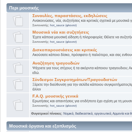
Περι μουσικής
Συναυλίες, παραστάσεις, εκδηλώσεις
Ανακοινώσεις, νέα, συζητήσεις και κριτικές σχετικά με μουσικά
Συντονιστής:
hot_sauce (φλουτσ)
Μουσικά νέα και συζητήσεις
Έχετε κάποια μουσική είδηση ή πληροφορία; Θέλετε να συζητήσε
Συντονιστής:
hot_sauce (φλουτσ)
Δισκοπαρουσιάσεις και κριτικές
Ακούσατε κάποιο δίσκο, πρόσφατο ή παλιότερο, και σας ενθουσί
Αναζήτηση τραγουδιών
Ψάχνετε για τους στίχους ή τα ακόρντα κάποιου τραγουδιου; Α
εδώ.
Σύνδεσμοι Συγκροτημάτων/Τραγουδιστών
Ξέρετε την διεύθυνση για την σελίδα κάποιου συγκροτήματος/ε
άλλοι
F.A.Q. μουσικής γενικά
Ερωτήσεις και απαντήσεις για οτιδήποτε έχει σχέση με τη μουσι
Συντονιστής:
hot_sauce (φλουτσ)
Θυγατρικοί πίνακες
:
Νομικά, διαδικαστικά, οργανωτικά
,
Αρμονία και 
Μουσικά όργανα και εξοπλισμός