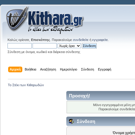
Καλώς ορίσατε,
Επισκέπτης
. Παρακαλούμε
συνδεθείτε
ή
εγγραφείτε
.
Σύνδεση με όνομα, κωδικό και διάρκεια σύνδεσης
Αρχική
Βοήθεια
Αναζήτηση
Ημερολόγιο
Σύνδεση
Εγγραφή
Το Στέκι των Κιθαρωδών
Προσοχή!
Μόνο εγγεγραμμένα μέλη μ
Παρακαλούμε συνδεθείτ
Σύνδεση
Όνομα χρήστ