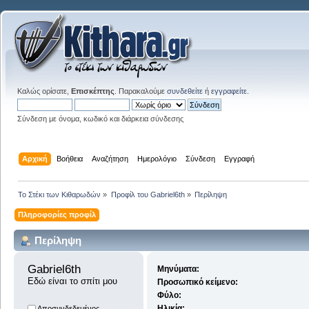
Καλώς ορίσατε,
Επισκέπτης
. Παρακαλούμε
συνδεθείτε
ή
εγγραφείτε
.
Σύνδεση με όνομα, κωδικό και διάρκεια σύνδεσης
Αρχική
Βοήθεια
Αναζήτηση
Ημερολόγιο
Σύνδεση
Εγγραφή
Το Στέκι των Κιθαρωδών
»
Προφίλ του Gabriel6th
»
Περίληψη
Πληροφορίες προφίλ
Περίληψη
Gabriel6th 
Μηνύματα:
Εδώ είναι το σπίτι μου
Προσωπικό κείμενο:
Φύλο:
Ηλικία:
Αποσυνδεδεμένος