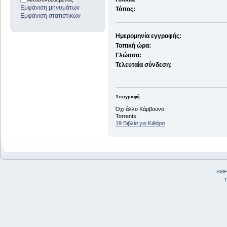
Εμφάνιση μηνυμάτων
Τόπος:
Εμφάνιση στατιστικών
Ημερομηνία εγγραφής:
Τοπική ώρα:
Γλώσσα:
Τελευταία σύνδεση:
Υπογραφή:
Όχι άλλο Κάρβουνο.
Torrents:
19 Βιβλία για Κιθάρα
SMF
T