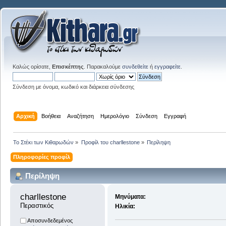
Καλώς ορίσατε,
Επισκέπτης
. Παρακαλούμε
συνδεθείτε
ή
εγγραφείτε
.
Σύνδεση με όνομα, κωδικό και διάρκεια σύνδεσης
Αρχική
Βοήθεια
Αναζήτηση
Ημερολόγιο
Σύνδεση
Εγγραφή
Το Στέκι των Κιθαρωδών
»
Προφίλ του charllestone
»
Περίληψη
Πληροφορίες προφίλ
Περίληψη
charllestone 
Μηνύματα:
Περαστικός
Ηλικία:
Αποσυνδεδεμένος