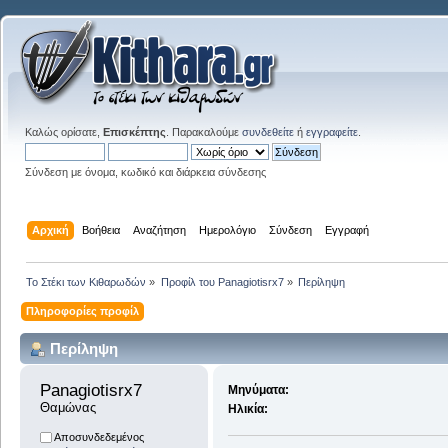
Καλώς ορίσατε,
Επισκέπτης
. Παρακαλούμε
συνδεθείτε
ή
εγγραφείτε
.
Σύνδεση με όνομα, κωδικό και διάρκεια σύνδεσης
Αρχική
Βοήθεια
Αναζήτηση
Ημερολόγιο
Σύνδεση
Εγγραφή
Το Στέκι των Κιθαρωδών
»
Προφίλ του Panagiotisrx7
»
Περίληψη
Πληροφορίες προφίλ
Περίληψη
Panagiotisrx7 
Μηνύματα:
Θαμώνας
Ηλικία:
Αποσυνδεδεμένος