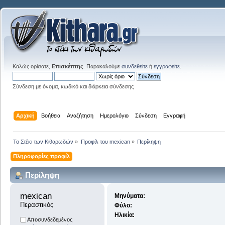
Καλώς ορίσατε,
Επισκέπτης
. Παρακαλούμε
συνδεθείτε
ή
εγγραφείτε
.
Σύνδεση με όνομα, κωδικό και διάρκεια σύνδεσης
Αρχική
Βοήθεια
Αναζήτηση
Ημερολόγιο
Σύνδεση
Εγγραφή
Το Στέκι των Κιθαρωδών
»
Προφίλ του mexican
»
Περίληψη
Πληροφορίες προφίλ
Περίληψη
mexican 
Μηνύματα:
Περαστικός
Φύλο:
Ηλικία:
Αποσυνδεδεμένος