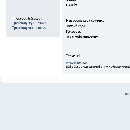
Ηλικία:
Αποσυνδεδεμένος
Ημερομηνία εγγραφής:
Εμφάνιση μηνυμάτων
Τοπική ώρα:
Εμφάνιση στατιστικών
Γλώσσα:
Τελευταία σύνδεση:
Υπογραφή:
www.ektakta.gr
μάθε άμεσα ό,τι επηρεάζει την καθημερινότη
SMF
T