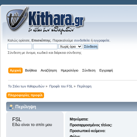
Καλώς ορίσατε,
Επισκέπτης
. Παρακαλούμε
συνδεθείτε
ή
εγγραφείτε
.
Σύνδεση με όνομα, κωδικό και διάρκεια σύνδεσης
Αρχική
Βοήθεια
Αναζήτηση
Ημερολόγιο
Σύνδεση
Εγγραφή
Το Στέκι των Κιθαρωδών
»
Προφίλ του FSL
»
Περίληψη
Πληροφορίες προφίλ
Περίληψη
FSL 
Μηνύματα:
Εδώ είναι το σπίτι μου
Προσαρμοσμένος τίτλος:
Προσωπικό κείμενο:
Φύλο: