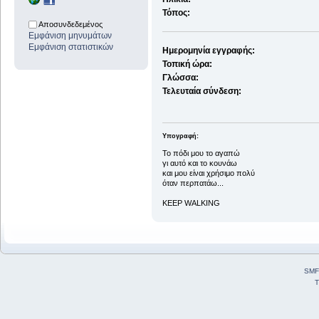
Τόπος:
Αποσυνδεδεμένος
Εμφάνιση μηνυμάτων
Εμφάνιση στατιστικών
Ημερομηνία εγγραφής:
Τοπική ώρα:
Γλώσσα:
Τελευταία σύνδεση:
Υπογραφή:
To πόδι μου το αγαπώ
γι αυτό και το κουνάω
και μου είναι χρήσιμο πολύ
όταν περπατάω...
KEEP WALKING
SMF
T