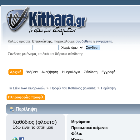
Καλώς ορίσατε,
Επισκέπτης
. Παρακαλούμε
συνδεθείτε
ή
εγγραφείτε
.
Σύνδεση με όνομα, κωδικό και διάρκεια σύνδεσης
Αρχική
Βοήθεια
Αναζήτηση
Ημερολόγιο
Σύνδεση
Εγγραφή
Το Στέκι των Κιθαρωδών
»
Προφίλ του Καθόδιος (φλουτσ)
»
Περίληψη
Πληροφορίες προφίλ
Περίληψη
Καθόδιος (φλουτσ) 
Μηνύματα:
Εδώ είναι το σπίτι μου
Προσωπικό κείμενο:
Φύλο:
Ηλικία: