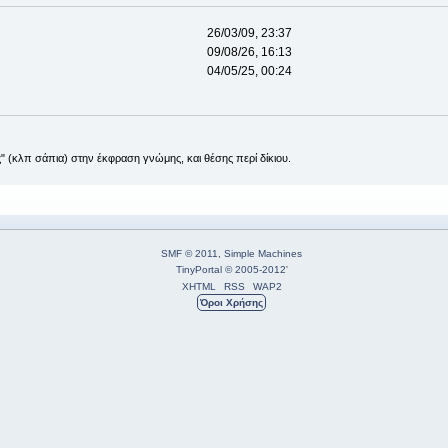
26/03/09, 23:37
09/08/26, 16:13
04/05/25, 00:24
ς" (κλπ σάπια) στην έκφραση γνώμης, και θέσης περί δίκιου.
SMF © 2011
,
Simple Machines
TinyPortal
© 2005-2012
'
XHTML
RSS
WAP2
Όροι Χρήσης