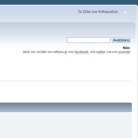
Το Στέκι των Κιθαρωδών
Νέα:
Δείτε την σελίδα του kithara.gr στο
facebook
, στο
twitter
, και στο
youtube