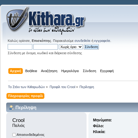
Καλώς ορίσατε,
Επισκέπτης
. Παρακαλούμε
συνδεθείτε
ή
εγγραφείτε
.
Σύνδεση με όνομα, κωδικό και διάρκεια σύνδεσης
Αρχική
Βοήθεια
Αναζήτηση
Ημερολόγιο
Σύνδεση
Εγγραφή
Το Στέκι των Κιθαρωδών
»
Προφίλ του Crool
»
Περίληψη
Πληροφορίες προφίλ
Περίληψη
Crool 
Μηνύματα:
Παλιός
Φύλο:
Ηλικία:
Αποσυνδεδεμένος