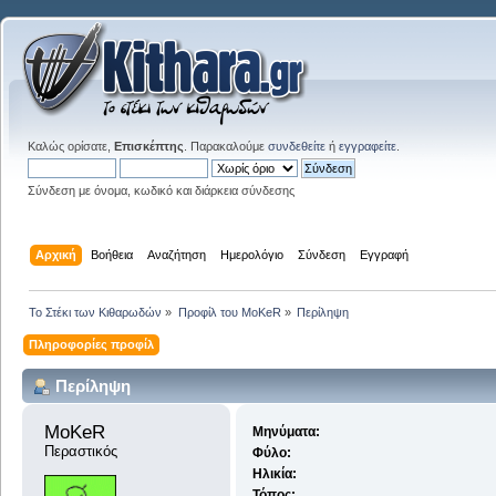
Καλώς ορίσατε,
Επισκέπτης
. Παρακαλούμε
συνδεθείτε
ή
εγγραφείτε
.
Σύνδεση με όνομα, κωδικό και διάρκεια σύνδεσης
Αρχική
Βοήθεια
Αναζήτηση
Ημερολόγιο
Σύνδεση
Εγγραφή
Το Στέκι των Κιθαρωδών
»
Προφίλ του MoKeR
»
Περίληψη
Πληροφορίες προφίλ
Περίληψη
MoKeR 
Μηνύματα:
Περαστικός
Φύλο:
Ηλικία:
Τόπος: