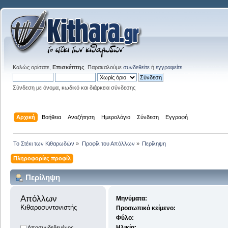
Καλώς ορίσατε,
Επισκέπτης
. Παρακαλούμε
συνδεθείτε
ή
εγγραφείτε
.
Σύνδεση με όνομα, κωδικό και διάρκεια σύνδεσης
Αρχική
Βοήθεια
Αναζήτηση
Ημερολόγιο
Σύνδεση
Εγγραφή
Το Στέκι των Κιθαρωδών
»
Προφίλ του Απόλλων
»
Περίληψη
Πληροφορίες προφίλ
Περίληψη
Απόλλων 
Μηνύματα:
Κιθαροσυντονιστής
Προσωπικό κείμενο:
Φύλο:
Ηλικία:
Αποσυνδεδεμένος