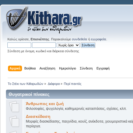
Καλώς ορίσατε,
Επισκέπτης
. Παρακαλούμε
συνδεθείτε
ή
εγγραφείτε
.
Σύνδεση με όνομα, κωδικό και διάρκεια σύνδεσης
Αρχική
Βοήθεια
Αναζήτηση
Ημερολόγιο
Σύνδεση
Εγγραφή
Το Στέκι των Κιθαρωδών
»
Διάφορα
»
Περί παντός
Θυγατρικοί πίνακες
Άνθρωπος και ζωή
Φιλοσοφίες, ψυχολογία, καθημερινές καταστάσεις, σχέσεις, κλπ.
Διασκέδαση
Μορφές διασκέδασης, παιχνίδια, κουίζ, ανέκδοτα, χιουμοριστικά κεί
περίεργα.