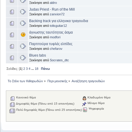
Ξεκίνησε από
aldro
Judas Priest - Run of the Mill
Ξεκίνησε από
zanxion72
Backing track για ελληνικα τραγουδια
Ξεκίνησε από
tolisguitar12
άγνωστης ταυτότητας άσμα
Ξεκίνησε από
modfori
Παρτιτούρα τυφλές ελπίδες
Ξεκίνησε από
chefarov
Blues tabs
Ξεκίνησε από
Socrates_dtc
Σελίδες: [
1
]
2
3
4
...
18
Πάνω
Το Στέκι των Κιθαρωδών
»
Περι μουσικής
»
Αναζήτηση τραγουδιών
Κανονικό θέμα
Κλειδωμένο θέμα
Μόνιμο θέμα
Δημοφιλές θέμα (Πάνω από 15 απαντήσεις)
Ψηφοφορία
Πολύ δημοφιλές θέμα (Πάνω από 25 απαντήσεις)