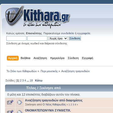
Καλώς ορίσατε,
Επισκέπτης
. Παρακαλούμε
συνδεθείτε
ή
εγγραφείτε
.
Σύνδεση με όνομα, κωδικό και διάρκεια σύνδεσης
Αρχική
Βοήθεια
Αναζήτηση
Ημερολόγιο
Σύνδεση
Εγγραφή
Το Στέκι των Κιθαρωδών
»
Περι μουσικής
»
Αναζήτηση τραγουδιών
Σελίδες: [
1
]
2
3
4
...
18
Κάτω
Τίτλος
/
Ξεκίνησε από
0 μέλη και 12 επισκέπτες διαβάζουν αυτόν τον πίνακα.
Αναζήτηση τραγουδιών από διαφημίσεις
Ξεκίνησε από
Ο Νέος Κιθαρωδός
«
1
2
3
4
»
ΟΝΟΜΑΤΕΠΩΝΥΜΑ ΣΥΝΘ/ΣΤΙΧ.