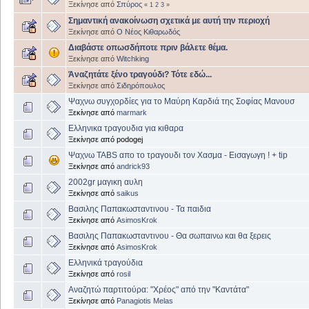
Ξεκίνησε από
Σπύρος
«
1
2
3
»
Σημαντική ανακοίνωση σχετικά με αυτή την περιοχή
Ξεκίνησε από
Ο Νέος Κιθαρωδός
Διαβάστε οπωσδήποτε πριν βάλετε θέμα.
Ξεκίνησε από
Witchking
Άναζητάτε ξένο τραγούδι? Τότε εδώ...
Ξεκίνησε από
Σιδηρόπουλος
Ψαχνω συγχορδίες για το Μαύρη Καρδιά της Σοφίας Μανουσ
Ξεκίνησε από
marmark
Ελληνικα τραγουδια για κιθαρα
Ξεκίνησε από podogej
Ψαχνω TABS απο το τραγουδι τον Χασμα - Εισαγωγη ! + tip
Ξεκίνησε από
andrick93
2002gr μαγικη αυλη
Ξεκίνησε από
saikus
Βασιλης Παπακωσταντινου - Τα παιδια
Ξεκίνησε από
AsimosKrok
Βασιλης Παπακωσταντινου - Θα σωπαινω και θα ξερεις
Ξεκίνησε από
AsimosKrok
Ελληνικά τραγούδια
Ξεκίνησε από
rosil
Αναζητώ παρτιτούρα: "Χρέος" από την "Καντάτα"
Ξεκίνησε από
Panagiotis Melas