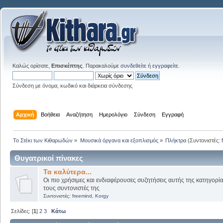
Καλώς ορίσατε,
Επισκέπτης
. Παρακαλούμε
συνδεθείτε
ή
εγγραφείτε
.
Σύνδεση με όνομα, κωδικό και διάρκεια σύνδεσης
Αρχική
Βοήθεια
Αναζήτηση
Ημερολόγιο
Σύνδεση
Εγγραφή
Το Στέκι των Κιθαρωδών
»
Μουσικά όργανα και εξοπλισμός
»
Πλήκτρα
(Συντονιστές:
Θυγατρικοί πίνακες
Τα καλύτερα...
Οι πιο χρήσιμες και ενδιαφέρουσες συζητήσεις αυτής της κατηγορί
τους συντονιστές της
Συντονιστές:
freemind
,
Korgy
Σελίδες: [
1
]
2
3
Κάτω