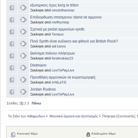
εξωτερικος ήχος korg le triton
Ξεκίνησε από
neoskitharistas
Επιδιορθωση σπασμενου stand σε αρμονιο
Ξεκίνησε από
mefthymiop
Σχετικά με pedal αρμονίων-synth.
Ξεκίνησε από
Tempus
Ποιό Synth είναι ευέλικτο και φθηνό για British Rock?
Ξεκίνησε από
adr1anos
ξεκίνημα πιάνου-πλήκτρων
Ξεκίνησε από
fenderakias23
Dietmann
Ξεκίνησε από
LiveToPlayLive
Προσθήκη αρμονικών σε κυματομορφή;
Ξεκίνησε από
IxNiLaTiS
Jordan Rudess
Ξεκίνησε από
LiveToPlayLive
Σελίδες: [
1
]
2
3
Πάνω
Το Στέκι των Κιθαρωδών
»
Μουσικά όργανα και εξοπλισμός
»
Πλήκτρα
(Συντονιστές:
Κανονικό θέμα
Κλειδωμένο θέμα