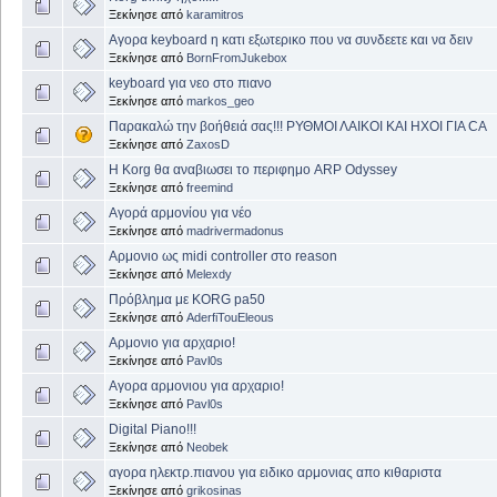
Ξεκίνησε από
karamitros
Αγορα keyboard η κατι εξωτερικο που να συνδεετε και να δειν
Ξεκίνησε από
BornFromJukebox
keyboard για νεο στο πιανο
Ξεκίνησε από
markos_geo
Παρακαλώ την βοήθειά σας!!! ΡΥΘΜΟΙ ΛΑΙΚΟΙ ΚΑΙ ΗΧΟΙ ΓΙΑ CA
Ξεκίνησε από
ZaxosD
Η Korg θα αναβιωσει το περιφημο ARP Odyssey
Ξεκίνησε από
freemind
Αγορά αρμονίου για νέο
Ξεκίνησε από
madrivermadonus
Aρμονιο ως midi controller στο reason
Ξεκίνησε από
Μelexdy
Πρόβλημα με KORG pa50
Ξεκίνησε από
AderfiTouEleous
Αρμονιο για αρχαριο!
Ξεκίνησε από
Pavl0s
Αγορα αρμονιου για αρχαριο!
Ξεκίνησε από
Pavl0s
Digital Piano!!!
Ξεκίνησε από
Neobek
αγορα ηλεκτρ.πιανου για ειδικο αρμονιας απο κιθαριστα
Ξεκίνησε από
grikosinas