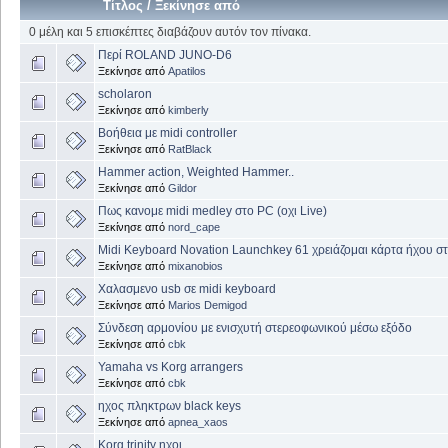
Τίτλος
/
Ξεκίνησε από
0 μέλη και 5 επισκέπτες διαβάζουν αυτόν τον πίνακα.
Περί ROLAND JUNO-D6
Ξεκίνησε από
Apatilos
scholaron
Ξεκίνησε από
kimberly
Βοήθεια με midi controller
Ξεκίνησε από
RatBlack
Hammer action, Weighted Hammer..
Ξεκίνησε από
Gildor
Πως κανομε midi medley στο PC (οχι Live)
Ξεκίνησε από
nord_cape
Midi Keyboard Novation Launchkey 61 χρειάζομαι κάρτα ήχου σ
Ξεκίνησε από
mixanobios
Χαλασμενο usb σε midi keyboard
Ξεκίνησε από
Marios Demigod
Σύνδεση αρμονίου με ενισχυτή στερεοφωνικού μέσω εξόδο
Ξεκίνησε από
cbk
Yamaha vs Korg arrangers
Ξεκίνησε από
cbk
ηχος πληκτρων black keys
Ξεκίνησε από
apnea_xaos
Korg trinity ηχοι.....