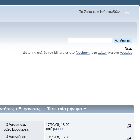
Το Στέκι των Κιθαρωδών
Νέα:
Δείτε την σελίδα του kithara.gr στο
facebook
, στο
twitter
, και στο
youtube
ντήσεις
/
Εμφανίσεις
Τελευταίο μήνυμα
2 Απαντήσεις
17/10/08, 18:20
από
papous
5026 Εμφανίσεις
3 Απαντήσεις
19/09/08, 16:38