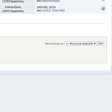
από
Blacksheepιος
17283 Εμφανίσεις
6 Απαντήσεις
19/07/08, 18:03
από
VOICE TEACHER
14372 Εμφανίσεις
Μεταπήδηση σε: