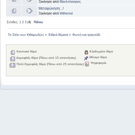
Ξεκίνησε από
Blacksheepιος
Μεταφώνηση...!
Ξεκίνησε από
Withered
Σελίδες:
1
2
3
[
4
]
Πάνω
Το Στέκι των Κιθαρωδών
»
Ειδικά θέματα
»
Φωνή και τραγούδι
Κανονικό θέμα
Κλειδωμένο θέμα
Μόνιμο θέμα
Δημοφιλές θέμα (Πάνω από 15 απαντήσεις)
Ψηφοφορία
Πολύ δημοφιλές θέμα (Πάνω από 25 απαντήσεις)