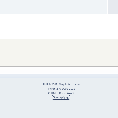
SMF © 2011
,
Simple Machines
TinyPortal
© 2005-2012
'
XHTML
RSS
WAP2
Όροι Χρήσης