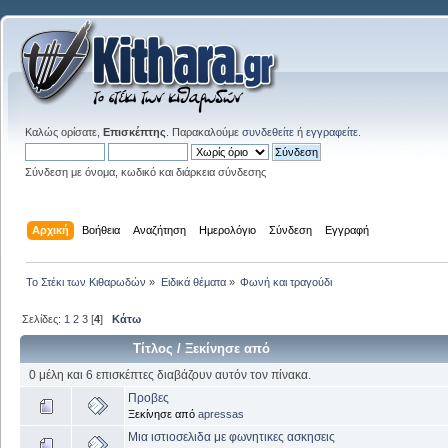
Καλώς ορίσατε,
Επισκέπτης
. Παρακαλούμε
συνδεθείτε
ή
εγγραφείτε
.
Σύνδεση με όνομα, κωδικό και διάρκεια σύνδεσης
Αρχική
Βοήθεια
Αναζήτηση
Ημερολόγιο
Σύνδεση
Εγγραφή
Το Στέκι των Κιθαρωδών
»
Ειδικά θέματα
»
Φωνή και τραγούδι
Σελίδες:
1
2
3
[
4
]
Κάτω
Τίτλος
/
Ξεκίνησε από
0 μέλη και 6 επισκέπτες διαβάζουν αυτόν τον πίνακα.
Προβες
Ξεκίνησε από
apressas
Μια ιστιοσελιδα με φωνητικες ασκησεις