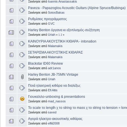
Ξεκίνησε από
Ioannis Anastassakis
Paveza - Papazoglou Acoustic Guitars (Alpine Spruce/Bubinga)
Ξεκίνησε από
SotosBakas
Ρυθμίσεις προγράμματος
Ξεκίνησε από
GVC
Harley Benton όργανα κι εξοπλισμός-συζήτηση
Ξεκίνησε από
Uriah
«
1
2
»
ΚΑΙΝΟΥΡΙΑ ΑΚΟΥΣΤΙΚΗ ΚΙΘΑΡΑ - intonation
Ξεκίνησε από
Malamakis
ΣΕΤΑΡΙΣΜΑ ΑΚΟΥΣΤΙΚΗΣ ΚΙΘΑΡΑΣ
Ξεκίνησε από
Malamakis
Blackstar ID60 Review
Ξεκίνησε από
adr1anos
Harley Benton JB-75MN Vintage
Ξεκίνησε από
Uriah
Ποιά ηλεκτρική κιθάρα να διαλέξω;
Ξεκίνησε από
Efi Altis
Γιουκαλιλο-unboxing & presentations
Ξεκίνησε από
mad_nassos
Το scale το length χ το string το mass χ το string το tension = ton
Ξεκίνησε από
saved
Αγορά ηλεκτρο-ακουστικής κιθάρας
Ξεκίνησε από
elfiii2008