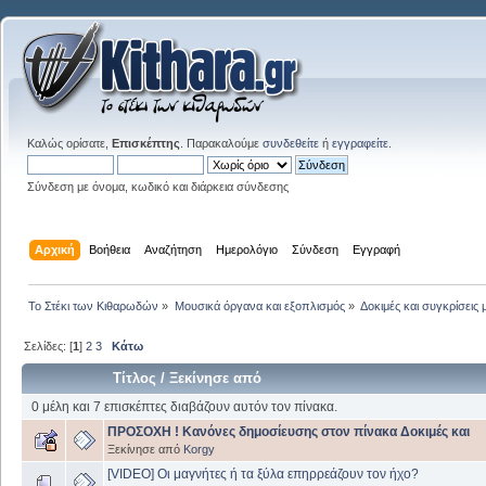
Καλώς ορίσατε,
Επισκέπτης
. Παρακαλούμε
συνδεθείτε
ή
εγγραφείτε
.
Σύνδεση με όνομα, κωδικό και διάρκεια σύνδεσης
Αρχική
Βοήθεια
Αναζήτηση
Ημερολόγιο
Σύνδεση
Εγγραφή
Το Στέκι των Κιθαρωδών
»
Μουσικά όργανα και εξοπλισμός
»
Δοκιμές και συγκρίσει
Σελίδες: [
1
]
2
3
Κάτω
Τίτλος
/
Ξεκίνησε από
0 μέλη και 7 επισκέπτες διαβάζουν αυτόν τον πίνακα.
ΠΡΟΣΟΧΗ ! Κανόνες δημοσίευσης στον πίνακα Δοκιμές και
Ξεκίνησε από
Korgy
[VIDEO] Οι μαγνήτες ή τα ξύλα επηρρεάζουν τον ήχο?