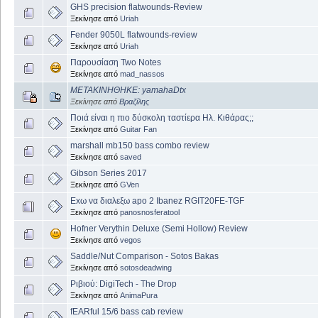
GHS precision flatwounds-Review
Ξεκίνησε από
Uriah
Fender 9050L flatwounds-review
Ξεκίνησε από
Uriah
Παρουσίαση Two Notes
Ξεκίνησε από
mad_nassos
ΜΕΤΑΚΙΝΗΘΗΚΕ: yamahaDtx
Ξεκίνησε από
Βραζίλης
Ποιά είναι η πιο δύσκολη ταστίερα Ηλ. Κιθάρας;;
Ξεκίνησε από
Guitar Fan
marshall mb150 bass combo review
Ξεκίνησε από
saved
Gibson Series 2017
Ξεκίνησε από
GVen
Exω να διαλεξω apo 2 Ibanez RGIT20FE-TGF
Ξεκίνησε από
panosnosferatool
Hofner Verythin Deluxe (Semi Hollow) Review
Ξεκίνησε από
vegos
Saddle/Nut Comparison - Sotos Bakas
Ξεκίνησε από
sotosdeadwing
Ριβιού: DigiTech - The Drop
Ξεκίνησε από
AnimaPura
fEARful 15/6 bass cab review