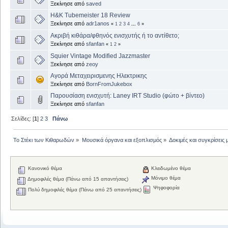
Ξεκίνησε από
saved
H&K Tubemeister 18 Review
Ξεκίνησε από
adr1anos
«
1
2
3
4
...
6
»
Ακριβή κιθάρα/φθηνός ενισχυτής ή το αντίθετο;
Ξεκίνησε από
sfanfan
«
1
2
»
Squier Vintage Modified Jazzmaster
Ξεκίνησε από
zeoy
Αγορά Μεταχειρισμενης Ηλεκτρικης
Ξεκίνησε από
BornFromJukebox
Παρουσίαση ενισχυτή: Laney IRT Studio (φώτο + βίντεο)
Ξεκίνησε από
sfanfan
Σελίδες: [
1
]
2
3
Πάνω
Το Στέκι των Κιθαρωδών
»
Μουσικά όργανα και εξοπλισμός
»
Δοκιμές και συγκρίσει
Κανονικό θέμα
Κλειδωμένο θέμα
Μόνιμο θέμα
Δημοφιλές θέμα (Πάνω από 15 απαντήσεις)
Ψηφοφορία
Πολύ δημοφιλές θέμα (Πάνω από 25 απαντήσεις)