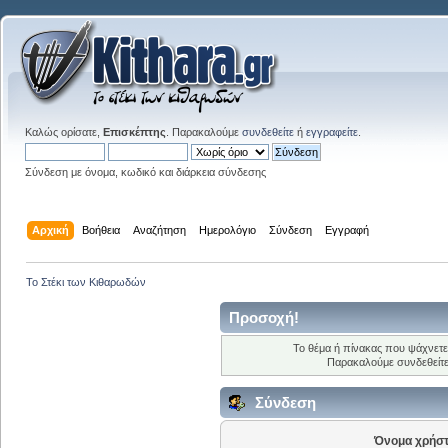
Καλώς ορίσατε,
Επισκέπτης
. Παρακαλούμε
συνδεθείτε
ή
εγγραφείτε
.
Σύνδεση με όνομα, κωδικό και διάρκεια σύνδεσης
Αρχική
Βοήθεια
Αναζήτηση
Ημερολόγιο
Σύνδεση
Εγγραφή
Το Στέκι των Κιθαρωδών
Προσοχή!
Το θέμα ή πίνακας που ψάχνετε
Παρακαλούμε συνδεθείτ
Σύνδεση
Όνομα χρήστ