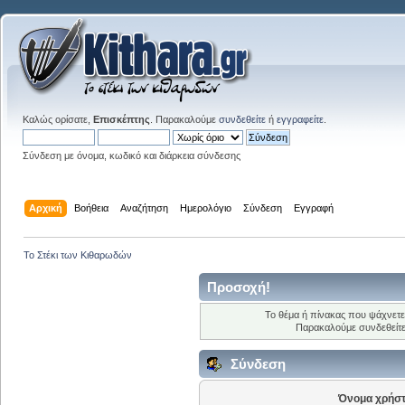
Καλώς ορίσατε,
Επισκέπτης
. Παρακαλούμε
συνδεθείτε
ή
εγγραφείτε
.
Σύνδεση με όνομα, κωδικό και διάρκεια σύνδεσης
Αρχική
Βοήθεια
Αναζήτηση
Ημερολόγιο
Σύνδεση
Εγγραφή
Το Στέκι των Κιθαρωδών
Προσοχή!
Το θέμα ή πίνακας που ψάχνετε
Παρακαλούμε συνδεθείτ
Σύνδεση
Όνομα χρήστ