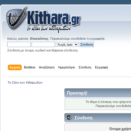
Καλώς ορίσατε,
Επισκέπτης
. Παρακαλούμε
συνδεθείτε
ή
εγγραφείτε
.
Σύνδεση με όνομα, κωδικό και διάρκεια σύνδεσης
Αρχική
Βοήθεια
Αναζήτηση
Ημερολόγιο
Σύνδεση
Εγγραφή
Το Στέκι των Κιθαρωδών
Προσοχή!
Το θέμα ή πίνακας που ψάχνετε
Παρακαλούμε συνδεθείτ
Σύνδεση
Όνομα χρήστ