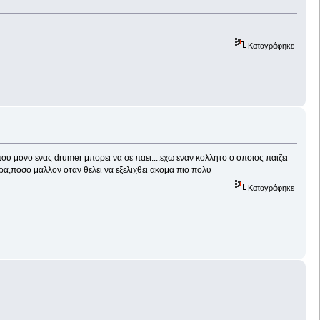
Καταγράφηκε
που μονο ενας drumer μπορει να σε παει....εχω εναν κολλητο ο οποιος παιζει
ορα,ποσο μαλλον οταν θελει να εξελιχθει ακομα πιο πολυ
Καταγράφηκε