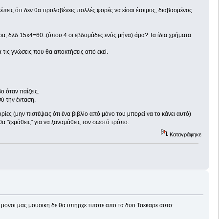
λέπεις ότι δεν θα προλαβένεις πολλές φορές να είσαι έτοιμος, διαβασμένος
ώρα, δλδ 15x4=60..(όπου 4 οι εβδομάδες ενός μήνα) άρα? Τα ίδια χρήματα
ια τις γνώσεις που θα αποκτήσεις από εκεί.
ο όταν παίζεις.
ύ την ένταση.
ρίες (μην πιστέψεις ότι ένα βιβλίο από μόνο του μπορεί να το κάνει αυτό)
α θα "ξεμάθεις" για να ξαναμάθεις τον σωστό τρόπο.
Καταγράφηκε
μονοι μας μουσικη δε θα υπηρχε τιποτε απο τα δυο.Τσεκαρε αυτο: