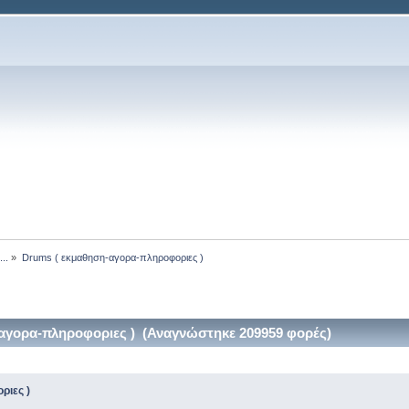
..
»
Drums ( εκμαθηση-αγορα-πληροφοριες )
αγορα-πληροφοριες ) (Αναγνώστηκε 209959 φορές)
ριες )