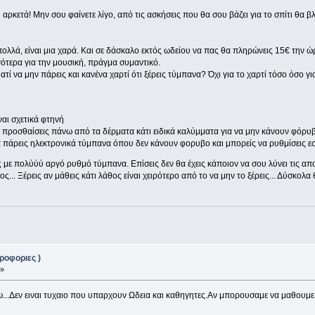
αρκετά! Μην σου φαίνετε λίγο, από τις ασκήσεις που θα σου βάζει για το σπίτι θα β
 πολλά, είναι μια χαρά. Και σε δάσκαλο εκτός ωδείου να πας θα πληρώνεις 15€ την 
ότερα για την μουσική, πράγμα συμαντικό.
ιατί να μην πάρεις και κανένα χαρτί ότι ξέρεις τύμπανα? Όχι για το χαρτί τόσο όσο γ
ναι σχετικά φτηνή
 προσθαίσεις πάνω από τα δέρματα κάτι ειδικά καλύμματα για να μην κάνουν φόρυβ
να πάρεις ηλεκτρονικά τύμπανα όπου δεν κάνουν φορυβο και μπορείς να ρυθμίσεις εσ
ς με πολύύύ αργό ρυθμό τύμπανα. Επίσεις δεν θα έχεις κάποιον να σου λύνει τις απο
θος... Ξέρεις αν μάθεις κάτι λάθος είναι χειρότερο από το να μην το ξέρεις... Δύσκολ
ροφοριες )
 »
...Δεν ειναι τυχαιο που υπαρχουν Ωδεια και καθηγητες.Αν μπορουσαμε να μαθουμε 