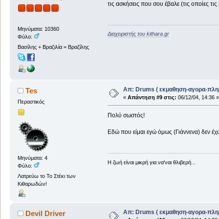
τις ασκήσεις που σου έβαλε (τις οποίες τις 
Μηνύματα: 10360
Διαχειριστής του kithara.gr
Φύλο:
Βασίλης + Βραζιλία = Βραζίλης
Απ: Drums ( εκμαθηση-αγορα-πλη
Tes
«
Απάντηση #9 στις:
06/12/04, 14:36 »
Περαστικός
Πολύ σωστός!
Εδώ που είμαι εγώ όμως (Γιάννενα) δεν έχω
Μηνύματα: 4
Η ζωή είναι μικρή για να'ναι θλιβερή...
Φύλο:
Λατρεύω το Το Στέκι των
Κιθαρωδών!
Απ: Drums ( εκμαθηση-αγορα-πλη
Devil Driver