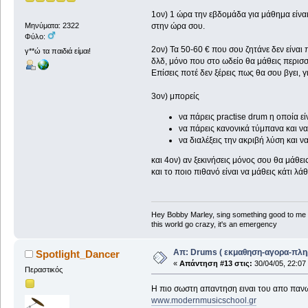
1ον) 1 ώρα την εβδομάδα για μάθημα είναι 
Μηνύματα: 2322
στην ώρα σου.
Φύλο:
2ον) Τα 50-60 € που σου ζητάνε δεν είναι
γ**ώ τα παιδιά είμαι!
δλδ, μόνο που στο ωδείο θα μάθεις περισσ
Επίσεις ποτέ δεν ξέρεις πως θα σου βγει, γ
3ον) μπορείς
να πάρεις practise drum η οποία εί
να πάρεις κανονικά τύμπανα και να
να διαλέξεις την ακριβή λύση και 
και 4ον) αν ξεκινήσεις μόνος σου θα μάθει
και το ποιο πιθανό είναι να μάθεις κάτι λά
Hey Bobby Marley, sing something good to me
this world go crazy, it's an emergency
Απ: Drums ( εκμαθηση-αγορα-πλη
Spotlight_Dancer
«
Απάντηση #13 στις:
30/04/05, 22:07
Περαστικός
Η πιο σωστη απαντηση ειναι του απο πανω
www.modernmusicschool.gr