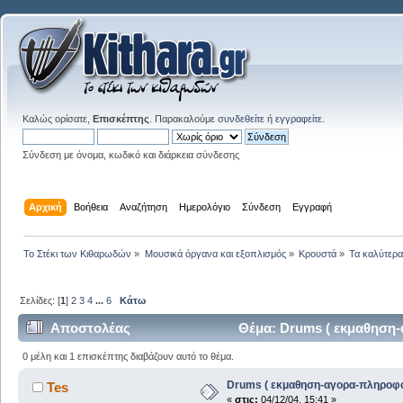
Καλώς ορίσατε,
Επισκέπτης
. Παρακαλούμε
συνδεθείτε
ή
εγγραφείτε
.
Σύνδεση με όνομα, κωδικό και διάρκεια σύνδεσης
Αρχική
Βοήθεια
Αναζήτηση
Ημερολόγιο
Σύνδεση
Εγγραφή
Το Στέκι των Κιθαρωδών
»
Μουσικά όργανα και εξοπλισμός
»
Κρουστά
»
Τα καλύτερα.
Σελίδες: [
1
]
2
3
4
...
6
Κάτω
Αποστολέας
Θέμα: Drums ( εκμαθηση-
0 μέλη και 1 επισκέπτης διαβάζουν αυτό το θέμα.
Drums ( εκμαθηση-αγορα-πληροφο
Tes
«
στις:
04/12/04, 15:41 »