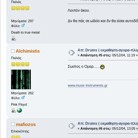
Παλιός
Λοιπόν άκου.
Δν θα πάς σε ωδείο και δν θα είσαι αυτο
Μηνύματα: 297
Φύλο:
Death to true metal
Απ: Drums ( εκμαθηση-αγορα-πλη
Alchimistis
«
Απάντηση #5 στις:
05/12/04, 11:19 »
Παλιός
Σωστος ο Ομαρ......
www.music-instruments.gr
Μηνύματα: 262
Φύλο:
Pink Floyd
Απ: Drums ( εκμαθηση-αγορα-πλη
mafiozos
«
Απάντηση #6 στις:
05/12/04, 13:05 »
Επισκέπτης