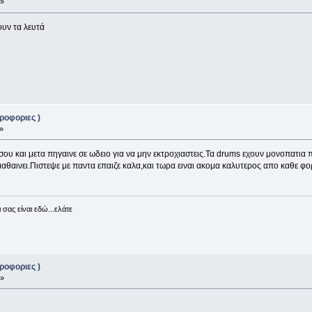
 »
ουν τα λευτά
ροφοριες )
»
ς σου και μετα πηγαινε σε ωδειο για να μην εκτροχιαστεις.Τα drums εχουν μονοπατια 
 μαθαινει.Πιστεψε με παντα επαιζε καλα,και τωρα ειναι ακομα καλυτερος απο καθε φ
σας είναι εδώ...ελάτε
ροφοριες )
 »