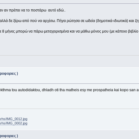
αν αν πρέπει να το ποστάρω αυτό εδώ..
λλά δε ξέρω από πού να αρχίσω. Πήγα ρώτησα σε ωδεία (δημοτικά-ιδιωτικά) και 
σε 8 μήνες μπορώ να πάρω μεταχειρισμένα και να μάθω μόνος μου (με κάποιο βιβλίο 
ροφοριες )
nekthma tou autodidaktou, dhladh oti tha matheis esy me prospatheia kai kopo san
iarhs/IMG_0012.jpg
iarhs/IMG_0002.jpg
ροφοριες )