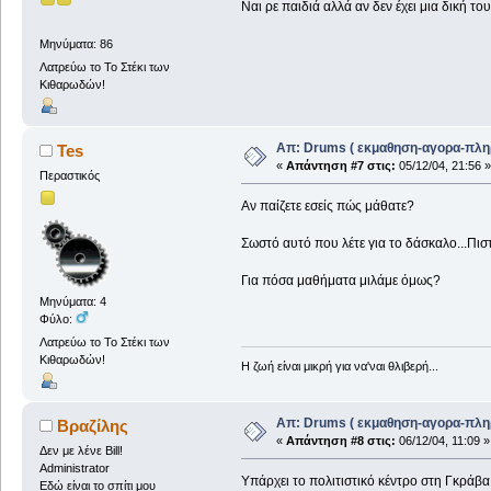
Ναι ρε παιδιά αλλά αν δεν έχει μια δική το
Μηνύματα: 86
Λατρεύω το Το Στέκι των
Κιθαρωδών!
Απ: Drums ( εκμαθηση-αγορα-πλη
Tes
«
Απάντηση #7 στις:
05/12/04, 21:56 »
Περαστικός
Αν παίζετε εσείς πώς μάθατε?
Σωστό αυτό που λέτε για το δάσκαλο...Πιστ
Για πόσα μαθήματα μιλάμε όμως?
Μηνύματα: 4
Φύλο:
Λατρεύω το Το Στέκι των
Κιθαρωδών!
Η ζωή είναι μικρή για να'ναι θλιβερή...
Απ: Drums ( εκμαθηση-αγορα-πλη
Βραζίλης
«
Απάντηση #8 στις:
06/12/04, 11:09 »
Δεν με λένε Bill!
Administrator
Υπάρχει το πολιτιστικό κέντρο στη Γκράβα
Εδώ είναι το σπίτι μου