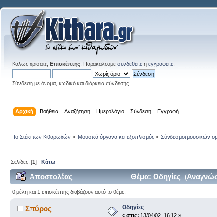
Καλώς ορίσατε,
Επισκέπτης
. Παρακαλούμε
συνδεθείτε
ή
εγγραφείτε
.
Σύνδεση με όνομα, κωδικό και διάρκεια σύνδεσης
Αρχική
Βοήθεια
Αναζήτηση
Ημερολόγιο
Σύνδεση
Εγγραφή
Το Στέκι των Κιθαρωδών
»
Μουσικά όργανα και εξοπλισμός
»
Σύνδεσμοι μουσικών ο
Σελίδες: [
1
]
Κάτω
Αποστολέας
Θέμα: Οδηγίες (Αναγνώσ
0 μέλη και 1 επισκέπτης διαβάζουν αυτό το θέμα.
Οδηγίες
Σπύρος
«
στις:
13/04/02, 16:12 »