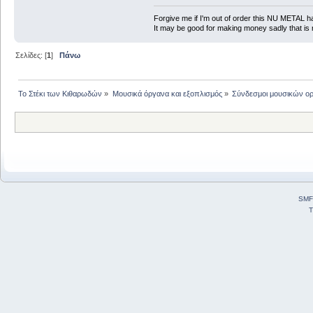
Forgive me if I'm out of order this NU METAL h
It may be good for making money sadly that is 
Σελίδες: [
1
]
Πάνω
Το Στέκι των Κιθαρωδών
»
Μουσικά όργανα και εξοπλισμός
»
Σύνδεσμοι μουσικών ο
SMF
T