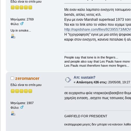
Εδώ είναι το σπίτι μου
Με εναν καλο λαμπατο ενισχυτη τσιτωμενο 
bends, απλες νοτες κτλ.
Εγω με εναν Marshall superlead 1973 τσι
Μηνύματα: 2769
Φύλο:
Να και το link απο το video που ειχαμε τρα
http://rapidshare.com/files/92395573/M
Up in smoke...
Η "ηχογραφηση" εγινε με μια απλη ψηφιακη
καρφι στον ενισχυτη, κανενα πεταλακι ή α
People say that tone is in the fingers...
and people also say that Les Pauls have more t
Les Pauls must therefore have more fingers...
Απ: sustain?
zeromancer
«
Απάντηση #26 στις:
20/05/08, 19:27
Εδώ είναι το σπίτι μου
σε ευχαριστω φιλε νταρκο(κοβασεβιτσ θυμιζ
χαμηλη ενταση...ασχετο πως τσιτωνεις δια
Μηνύματα: 1907
Φύλο:
GARFIELD FOR PRESIDENT
εκατομμυρια μυγες δεν μπορει να κανουν λαθος