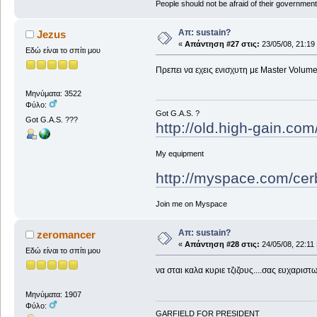
People should not be afraid of their governmen
Απ: sustain?
Jezus
«
Απάντηση #27 στις:
23/05/08, 21:19
Εδώ είναι το σπίτι μου
Πρεπει να εχεις ενισχυτη με Μaster Volum
Μηνύματα: 3522
Φύλο:
Got G.A.S. ?
Got G.A.S. ???
http://old.high-gain.co
My equipment
http://myspace.com/cer
Join me on Myspace
Απ: sustain?
zeromancer
«
Απάντηση #28 στις:
24/05/08, 22:11 
Εδώ είναι το σπίτι μου
να σται καλα κυριε τζιζους....σας ευχαριστ
Μηνύματα: 1907
Φύλο:
GARFIELD FOR PRESIDENT