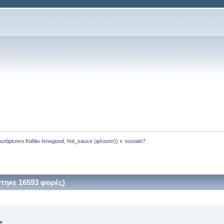
Αυτάρεσκο Καθίκι Isnogood
,
hot_sauce (φλουτσ)
) »
sustain?
τηκε 16593 φορές)
»