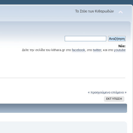
Το Στέκι των Κιθαρωδών
Νέα:
Δείτε την σελίδα του kithara.gr στο
facebook
, στο
twitter
, και στο
youtube
« προηγούμενο
επόμενο »
ΕΚΤΎΠΩΣΗ