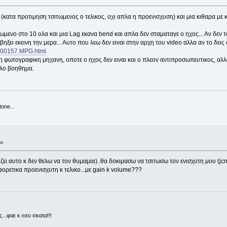
(κατα προτιμηση τσιτωμενος ο τελικος, οχι απλα η προενισχυση) και μια κιθαρα με κ
τωμενο στο 10 ολα και μια Lag εκανα bend και απλα δεν σταματαγε ο ηχος... Αν δε
βηξει εκεινη την μερα... Αυτο που λεω δεν ειναι στην αρχη του video αλλα αν το δεις 
OV00157.MPG.html
 φωτογραφικη μηχανη, οποτε ο ηχος δεν ειναι και ο πλεον αντιπροσωπευτικος, αλλ
λλο βοηθημα.
one...
 »
ει αυτο κ δεν θελω να τον θυμαμαι)..θα δοκιμασω να τσιτωσω τον ενισχυτη μου (jcm 9
φορετικα προενισχυτη κ τελικο...με gain k volume???
...φαε κ εσυ σκατα!!!