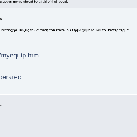
ts,governments should be afraid of their people
 »
e καταρχην. Βαζεις την ανταση του καναλιου τερμα χαμηλα, και το μαστερ τερμα
m/myequip.htm
berarec
»
ω