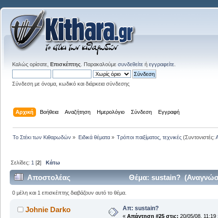
Καλώς ορίσατε,
Επισκέπτης
. Παρακαλούμε
συνδεθείτε
ή
εγγραφείτε
.
Σύνδεση με όνομα, κωδικό και διάρκεια σύνδεσης
Αρχική
Βοήθεια
Αναζήτηση
Ημερολόγιο
Σύνδεση
Εγγραφή
Το Στέκι των Κιθαρωδών
»
Ειδικά θέματα
»
Τρόποι παιξίματος, τεχνικές
(Συντονιστές:
Σελίδες:
1
[
2
]
Κάτω
Αποστολέας
Θέμα: sustain? (Αναγνώσ
0 μέλη και 1 επισκέπτης διαβάζουν αυτό το θέμα.
Απ: sustain?
Johnie Darko
«
Απάντηση #25 στις:
20/05/08, 11:19 