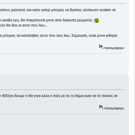
αλους μαγνητες και καλο setup μπορεις να βγαλεις ατελειωτο sustain σε
ν το εκοβα εγω, θα σταματουσε μονο απο διακοπη ρευματος
ολο θα δεις κι αυτο που λεω...
α μπορεις να καταλαβεις αυτο που σου λεω. Σημειωση, ειναι μονο κιθαρα
Καταγράφηκε
00)να δουμε τι θα γινει αλλα κ παλι ρε συ το θεμα ειναι να το πιανεις σε
Καταγράφηκε