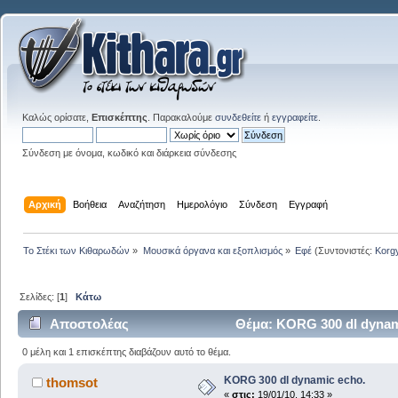
Καλώς ορίσατε,
Επισκέπτης
. Παρακαλούμε
συνδεθείτε
ή
εγγραφείτε
.
Σύνδεση με όνομα, κωδικό και διάρκεια σύνδεσης
Αρχική
Βοήθεια
Αναζήτηση
Ημερολόγιο
Σύνδεση
Εγγραφή
Το Στέκι των Κιθαρωδών
»
Μουσικά όργανα και εξοπλισμός
»
Εφέ
(Συντονιστές:
Korg
Σελίδες: [
1
]
Κάτω
Αποστολέας
Θέμα: KORG 300 dl dynam
0 μέλη και 1 επισκέπτης διαβάζουν αυτό το θέμα.
KORG 300 dl dynamic echo.
thomsot
«
στις:
19/01/10, 14:33 »