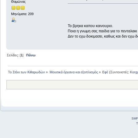
Θαμώνας
Μηνύματα: 209
Το βρηκα καπου καινουριο.
Ποια η γνωμη σας παιδια για το πενταλακι
Δεν το εχω δοκιμασει, καθως και δεν εχω δ
Σελίδες: [
1
]
Πάνω
Το Στέκι των Κιθαρωδών
»
Μουσικά όργανα και εξοπλισμός
»
Εφέ
(Συντονιστές:
Korg
SMF
T