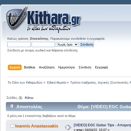
Καλώς ορίσατε,
Επισκέπτης
. Παρακαλούμε
συνδεθείτε
ή
εγγραφείτε
.
Σύνδεση με όνομα, κωδικό και διάρκεια σύνδεσης
Αρχική
Βοήθεια
Αναζήτηση
Ημερολόγιο
Σύνδεση
Εγγραφή
Το Στέκι των Κιθαρωδών
»
Ειδικά θέματα
»
Τρόποι παιξίματος, τεχνικές
(Συντονιστές:
Σελίδες: [
1
]
Κάτω
Αποστολέας
Θέμα: [VIDEO] EGC Guita
0 μέλη και 1 επισκέπτης διαβάζουν αυτό το θέμα.
[VIDEO] EGC Guitar Tips - Απομν
Ioannis Anastassakis
«
στις:
04/04/22, 15:07 »