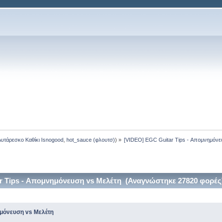
Αυτάρεσκο Καθίκι Isnogood
,
hot_sauce (φλουτσ)
) »
[VIDEO] EGC Guitar Tips - Απομνημόνε
r Tips - Απομνημόνευση vs Μελέτη (Αναγνώστηκε 27820 φορές
ημόνευση vs Μελέτη