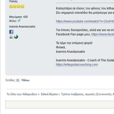
Παλιός
Καλησπέρα σε όλους του φίλους του kithar
Στο σημερινό επεισόδιο θα μιλήσουμε για 
Μηνύματα: 435
Φύλο:
https://www.youtube.com/watch?v=22uF
Ioannis Anastassakis
Για όποιες διευκρινίσεις, αλλά και για να
Facebook Fan page μου,
https://www.fac
Τα λέμε την επόμενη φορά!
Φιλικά,
Ioannis Anastassakis
Ioannis Anastassakis - Coach of The Gui
https://eliteguitarcoaching.com
Σελίδες: [
1
]
Πάνω
Το Στέκι των Κιθαρωδών
»
Ειδικά θέματα
»
Τρόποι παιξίματος, τεχνικές
(Συντονιστές: