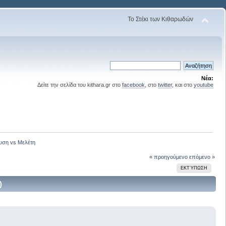
Το Στέκι των Κιθαρωδών
Νέα:
Δείτε την σελίδα του kithara.gr στο
facebook
, στο
twitter
, και στο
youtube
υση vs Μελέτη
« προηγούμενο
επόμενο »
ΕΚΤΎΠΩΣΗ
)