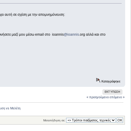
έχει αυτή σε σχέση με την απομνημόνευση:
νωνήσετε μαζί μου μέσω email στο ioannis
@ioannis
.org αλλά και στο
Καταγράφηκε
ΕΚΤΎΠΩΣΗ
« προηγούμενο
επόμενο »
υση vs Μελέτη
Μεταπήδηση σε: