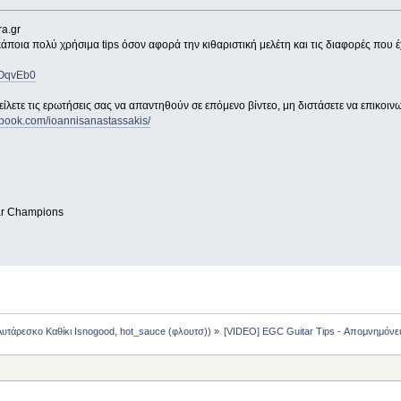
a.gr
κάποια πολύ χρήσιμα tips όσον αφορά την κιθαριστική μελέτη και τις διαφορές που 
4OqvEb0
 στείλετε τις ερωτήσεις σας να απαντηθούν σε επόμενο βίντεο, μη διστάσετε να επικοι
ebook.com/ioannisanastassakis/
tar Champions
Αυτάρεσκο Καθίκι Isnogood
,
hot_sauce (φλουτσ)
) »
[VIDEO] EGC Guitar Tips - Απομνημόνε