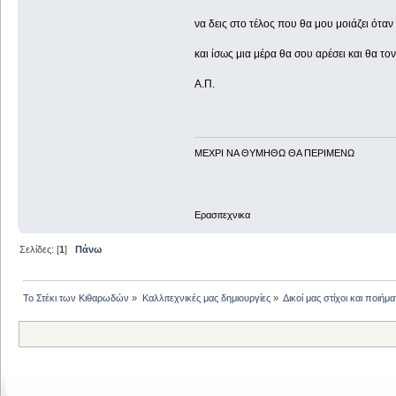
να δεις στο τέλος που θα μου μοιάζει όταν
και ίσως μια μέρα θα σου αρέσει και θα το
Α.Π.
ΜΕΧΡΙ ΝΑ ΘΥΜHΘΩ ΘΑ ΠΕΡΙΜΕΝΩ
Ερασιτεχνικα
Σελίδες: [
1
]
Πάνω
Το Στέκι των Κιθαρωδών
»
Καλλιτεχνικές μας δημιουργίες
»
Δικοί μας στίχοι και ποιήμα