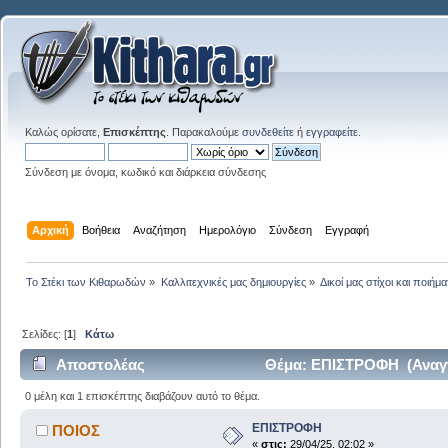
Καλώς ορίσατε,
Επισκέπτης
. Παρακαλούμε
συνδεθείτε
ή
εγγραφείτε
.
Σύνδεση με όνομα, κωδικό και διάρκεια σύνδεσης
Αρχική
Βοήθεια
Αναζήτηση
Ημερολόγιο
Σύνδεση
Εγγραφή
Το Στέκι των Κιθαρωδών
»
Καλλιτεχνικές μας δημιουργίες
»
Δικοί μας στίχοι και ποιήμα
Σελίδες: [
1
]
Κάτω
Αποστολέας
Θέμα: ΕΠΙΣΤΡΟΦΗ (Αναγν
0 μέλη και 1 επισκέπτης διαβάζουν αυτό το θέμα.
ΕΠΙΣΤΡΟΦΗ
ΠΟΙΟΣ
«
στις:
29/04/25, 02:02 »