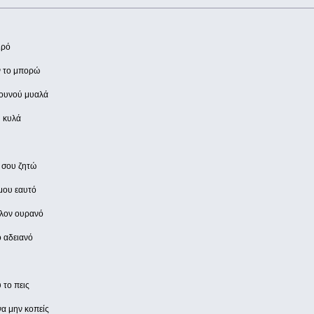
ιρό
ν το μπορώ
λλουνού μυαλά
υ κυλά
η σου ζητώ
 μου εαυτό
λλον ουρανό
ο αδειανό
 το πεις
 να μην κοπείς