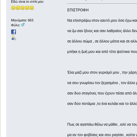
Εδώ είναι το σπίτι μου
ΕΠΙΣΤΡΟΦΗ
Να επιστρέψω στον εαυτό μου όσο έχω κα
Μηνύματα: 663
Φύλο:
να ζω σαν ξένος και σαν λαθραίος άλλο δε
σε άλλου σώμα , σε άλλου μάτια και σε α
μπήκε η ζωή μου και από τότε ψεύτικα πο
Έλα μαζί μου στον γυρισμό μου , την χάρ
να σου γνωρίσω τον ξεχασμένο , τον άλλο
σαν δυο σταγόνες που έχουν πέσει από ά
σαν δύο ποτάμια ,το ένα κυλάει και το άλλ
Πως σε αγαπάω θέλω να μάθει , εσύ να του
μα αν τον φοβίσεις και σου ραγίσει , κοίτα