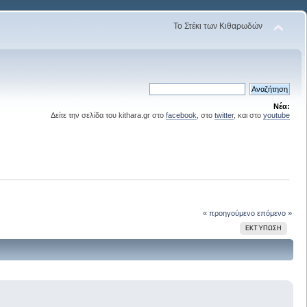
Το Στέκι των Κιθαρωδών
Νέα:
Δείτε την σελίδα του kithara.gr στο
facebook
, στο
twitter
, και στο
youtube
« προηγούμενο
επόμενο »
ΕΚΤΎΠΩΣΗ