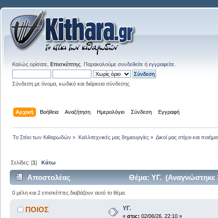
Καλώς ορίσατε,
Επισκέπτης
. Παρακαλούμε
συνδεθείτε
ή
εγγραφείτε
.
Σύνδεση με όνομα, κωδικό και διάρκεια σύνδεσης
Αρχική
Βοήθεια
Αναζήτηση
Ημερολόγιο
Σύνδεση
Εγγραφή
Το Στέκι των Κιθαρωδών
»
Καλλιτεχνικές μας δημιουργίες
»
Δικοί μας στίχοι και ποιήμα
Σελίδες: [
1
]
Κάτω
Αποστολέας
Θέμα: ΥΓ. (Αναγνώστηκε 
0 μέλη και 2 επισκέπτες διαβάζουν αυτό το θέμα.
ΥΓ.
ΠΟΙΟΣ
«
στις:
02/06/26, 22:10 »