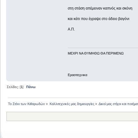
στη στάση απέμειναν καπνός και σκόνη
και κάτι που έγραψε στο άδειο βαγόνι
Α.Π.
ΜΕΧΡΙ ΝΑ ΘΥΜHΘΩ ΘΑ ΠΕΡΙΜΕΝΩ
Ερασιτεχνικα
Σελίδες: [
1
]
Πάνω
Το Στέκι των Κιθαρωδών
»
Καλλιτεχνικές μας δημιουργίες
»
Δικοί μας στίχοι και ποιήμα