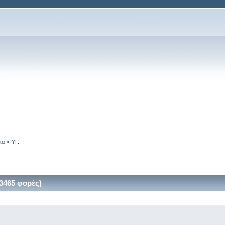
τα
»
ΥΓ.
3465 φορές)