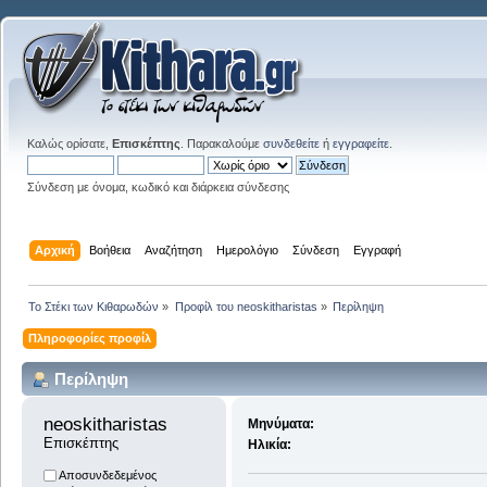
Καλώς ορίσατε,
Επισκέπτης
. Παρακαλούμε
συνδεθείτε
ή
εγγραφείτε
.
Σύνδεση με όνομα, κωδικό και διάρκεια σύνδεσης
Αρχική
Βοήθεια
Αναζήτηση
Ημερολόγιο
Σύνδεση
Εγγραφή
Το Στέκι των Κιθαρωδών
»
Προφίλ του neoskitharistas
»
Περίληψη
Πληροφορίες προφίλ
Περίληψη
neoskitharistas 
Μηνύματα:
Επισκέπτης
Ηλικία:
Αποσυνδεδεμένος