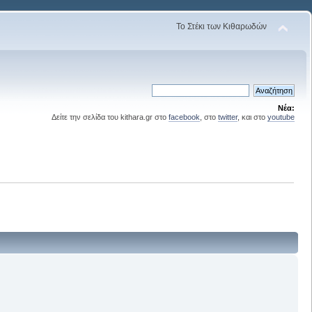
Το Στέκι των Κιθαρωδών
Νέα:
Δείτε την σελίδα του kithara.gr στο
facebook
, στο
twitter
, και στο
youtube