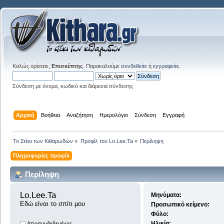
Καλώς ορίσατε,
Επισκέπτης
. Παρακαλούμε
συνδεθείτε
ή
εγγραφείτε
.
Σύνδεση με όνομα, κωδικό και διάρκεια σύνδεσης
Αρχική
Βοήθεια
Αναζήτηση
Ημερολόγιο
Σύνδεση
Εγγραφή
Το Στέκι των Κιθαρωδών
»
Προφίλ του Lo.Lee.Ta
»
Περίληψη
Πληροφορίες προφίλ
Περίληψη
Lo.Lee.Ta 
Μηνύματα:
Εδώ είναι το σπίτι μου
Προσωπικό κείμενο:
Φύλο:
Ηλικία:
Αποσυνδεδεμένος