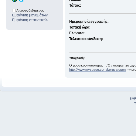
Τόπος:
Αποσυνδεδεμένος
Εμφάνιση μηνυμάτων
Εμφάνιση στατιστικών
Ημερομηνία εγγραφής:
Τοπική ώρα:
Γλώσσα:
Τελευταία σύνδεση:
Υπογραφή:
Ο μουσικος-καυστήρας . Ότι αφορά ήχο ,αγο
http://www.myspace.com/korgyatopon
-> pro
SMF
T