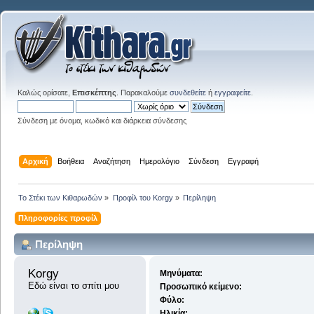
Καλώς ορίσατε,
Επισκέπτης
. Παρακαλούμε
συνδεθείτε
ή
εγγραφείτε
.
Σύνδεση με όνομα, κωδικό και διάρκεια σύνδεσης
Αρχική
Βοήθεια
Αναζήτηση
Ημερολόγιο
Σύνδεση
Εγγραφή
Το Στέκι των Κιθαρωδών
»
Προφίλ του Korgy
»
Περίληψη
Πληροφορίες προφίλ
Περίληψη
Korgy 
Μηνύματα:
Εδώ είναι το σπίτι μου
Προσωπικό κείμενο:
Φύλο:
Ηλικία: