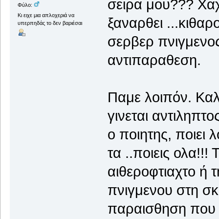
σειρα μου??? Χαχ
Φύλο:
Κι ειχε μια απλοχεριά να
ξαναρθει ...κιθα
υπερπηδάς το δεν βαριέσαι
σερβερ πνιγμενος
αντιπαραθεση.
Παμε λοιπόν. Καλ
γινεται αντιληπτος
ο ποιητης, ποιει λ
τα ..ποιεις ολα!!
αιθεροφτιαχτο ή τ
πνιγμενου στη σκ
παραισθηση που τ