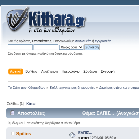
Καλώς ορίσατε,
Επισκέπτης
. Παρακαλούμε
συνδεθείτε
ή
εγγραφείτε
.
Σύνδεση με όνομα, κωδικό και διάρκεια σύνδεσης
Αρχική
Βοήθεια
Αναζήτηση
Ημερολόγιο
Σύνδεση
Εγγραφή
Το Στέκι των Κιθαρωδών
»
Καλλιτεχνικές μας δημιουργίες
»
Δικοί μας στίχοι και ποιήμα
Σελίδες: [
1
]
Κάτω
Αποστολέας
Θέμα: ΕΛΠΙΣ... (Αναγνώσ
0 μέλη και 1 επισκέπτης διαβάζουν αυτό το θέμα.
ΕΛΠΙΣ...
Spilios
«
στις:
12/04/06, 05:59 »