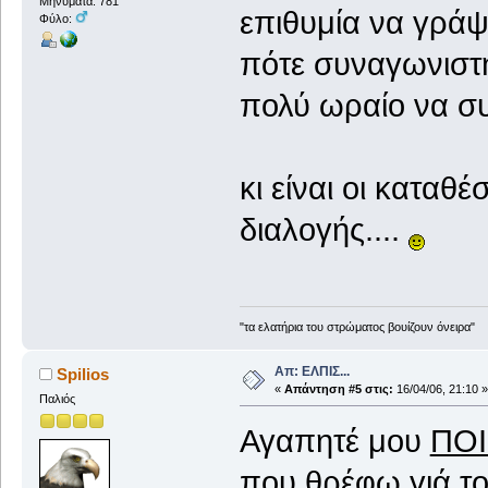
Μηνύματα: 781
επιθυμία να γράψ
Φύλο:
πότε συναγωνιστηκ
πολύ ωραίο να συ
κι είναι οι καταθ
διαλογής....
"τα ελατήρια του στρώματος βουίζουν όνειρα"
Απ: ΕΛΠΙΣ...
Spilios
«
Απάντηση #5 στις:
16/04/06, 21:10 »
Παλιός
Αγαπητέ μου
ΠΟ
που θρέφω γιά το