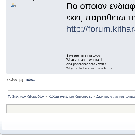
Για οποιον ενδιαφ
εκει, παραθετω τ
http://forum.kith
If we are here not to do
What you and I wanna do
And go forever crazy with it
Why the hell are we even here?
Σελίδες: [
1
]
Πάνω
Το Στέκι των Κιθαρωδών
»
Καλλιτεχνικές μας δημιουργίες
»
Δικοί μας στίχοι και ποιήμα