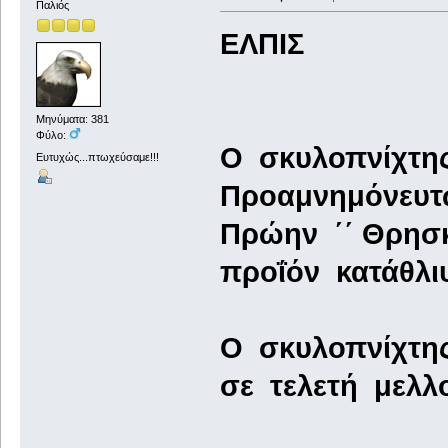
Παλιός
ΕΛΠΙΣ
Μηνύματα: 381
Φύλο:
Ο σκυλοπνίχτης 
Ευτυχώς...πτωχεύσαμε!!!
Προαμνημόνευτ
Πρώην ΄΄ Θρησκεία
προΐόν κατάθλι
Ο σκυλοπνίχτης 
σε τελετή μελλ