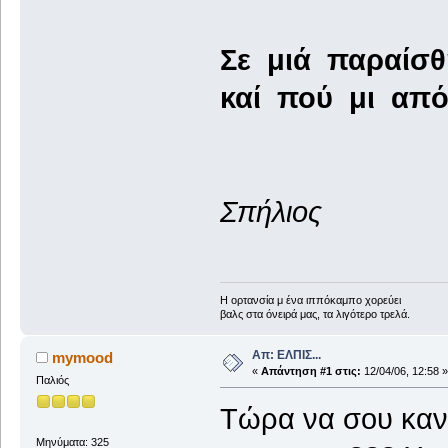
Σε μιά παραίσθη
καί πού μι από
Σπήλιος
Η ορτανσία μ ένα ιππόκαμπο χορεύει
βαλς στα όνειρά μας, τα λιγότερο τρελά.
Απ: ΕΛΠΙΣ...
mymood
«
Απάντηση #1 στις:
12/04/06, 12:58 »
Παλιός
Τώρα να σου καν
Μηνύματα: 325