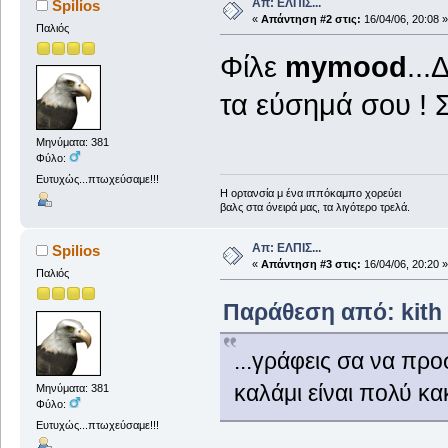
Απ: ΕΛΠΙΣ...
Spilios
«
Απάντηση #2 στις:
16/04/06, 20:08 »
Παλιός
Φίλε
mymood
...
τα εύσημά σου ! 
Μηνύματα: 381
Φύλο:
Ευτυχώς...πτωχεύσαμε!!!
Η ορτανσία μ ένα ιππόκαμπο χορεύει
βαλς στα όνειρά μας, τα λιγότερο τρελά.
Απ: ΕΛΠΙΣ...
Spilios
«
Απάντηση #3 στις:
16/04/06, 20:20 »
Παλιός
Παράθεση από: kith σ
...γράφεις σα να προσ
καλάμι είναι πολύ κακ
Μηνύματα: 381
Φύλο:
Ευτυχώς...πτωχεύσαμε!!!