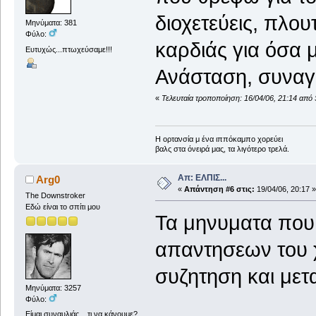
διοχετεύεις, πλου
Μηνύματα: 381
Φύλο:
καρδιάς για όσα 
Ευτυχώς...πτωχεύσαμε!!!
Ανάσταση, συναγω
«
Τελευταία τροποποίηση: 16/04/06, 21:14 από S
Η ορτανσία μ ένα ιππόκαμπο χορεύει
βαλς στα όνειρά μας, τα λιγότερο τρελά.
Απ: ΕΛΠΙΣ...
Arg0
«
Απάντηση #6 στις:
19/04/06, 20:17 »
The Downstroker
Εδώ είναι το σπίτι μου
Τα μηνυματα που 
απαντησεων του 
συζητηση και με
Μηνύματα: 3257
Φύλο:
Είμαι συναυλιάς... τι να κάνουμε?