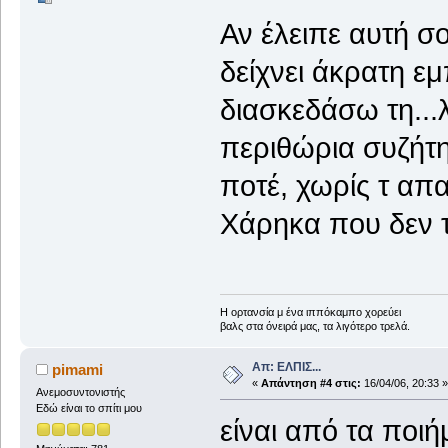
Αν έλειπε αυτή σο
δείχνει άκρατη 
διασκεδάσω τη...
περιθώρια συζήτη
ποτέ, χωρίς τ απα
Χάρηκα που δεν 
Η ορτανσία μ ένα ιππόκαμπο χορεύει
βαλς στα όνειρά μας, τα λιγότερο τρελά.
Απ: ΕΛΠΙΣ...
pimami
«
Απάντηση #4 στις:
16/04/06, 20:33 »
Ανεμοσυντονιστής
Εδώ είναι το σπίτι μου
είναι από τα ποι