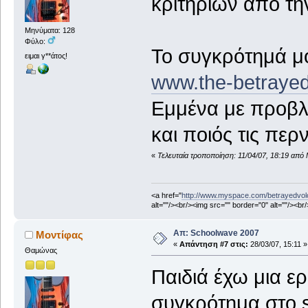
κριτηρίων από τη
Μηνύματα: 128
Φύλο:
Το συγκρότημά μο
ειμαι γ**άτος!
www.the-betrayed
Εμμένα με προβλη
και ποιός τις περν
«
Τελευταία τροποποίηση: 11/04/07, 18:19 από
<a href="
http://www.myspace.com/betrayedvol
alt=""/><br/><img src="" border="0" alt=""/><br
Απ: Schoolwave 2007
Μοντίφας
«
Απάντηση #7 στις:
28/03/07, 15:11 »
Θαμώνας
Παιδιά έχω μια ε
συγκρότημα στο 