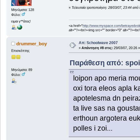
«
Τελευταία τροποποίηση: 28/03/07, 23:44 από
Μηνύματα: 128
Φύλο:
ειμαι γ**άτος!
<a href="
http://www.myspace.com/betrayedvol
alt=""/><br/><img src="" border="0" alt=""/><br
Απ: Schoolwave 2007
drummer_boy
«
Απάντηση #8 στις:
29/03/07, 20:26 »
Επισκέπτης
Παράθεση από: spoilt
Μηνύματα: 89
Φύλο:
loipon apo meria mou o
oxi tora eleos apla k
apotelesma dn peiraz
ta live sas na gousta
erthoun argotera euk
polles i zoi...