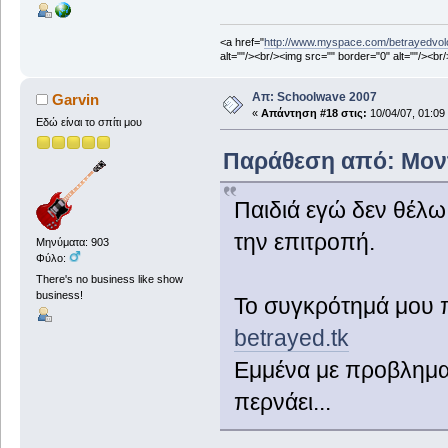
<a href="
http://www.myspace.com/betrayedvol
alt=""/><br/><img src="" border="0" alt=""/><br
Απ: Schoolwave 2007
Garvin
«
Απάντηση #18 στις:
10/04/07, 01:09
Εδώ είναι το σπίτι μου
Παράθεση από: Μοντί
Παιδιά εγώ δεν θέλω
την επιτροπή.
Μηνύματα: 903
Φύλο:
There's no business like show
business!
Το συγκρότημά μου π
betrayed.tk
Εμμένα με προβληματ
περνάει...