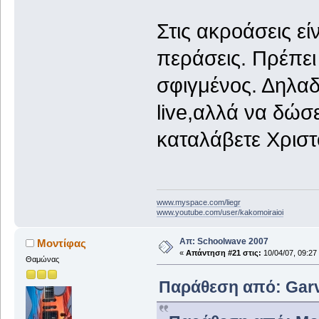
Στις ακροάσεις εί
περάσεις. Πρέπει
σφιγμένος. Δηλαδή
live,αλλά να δώσ
καταλάβετε Χρισ
www.myspace.com/liegr
www.youtube.com/user/kakomoiraioi
Απ: Schoolwave 2007
Μοντίφας
«
Απάντηση #21 στις:
10/04/07, 09:27
Θαμώνας
Παράθεση από: Garvi