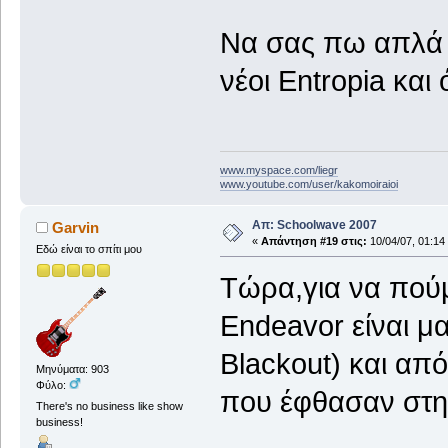
Να σας πω απλά α
νέοι Entropia και 
www.myspace.com/liegr
www.youtube.com/user/kakomoiraioi
Απ: Schoolwave 2007
Garvin
«
Απάντηση #19 στις:
10/04/07, 01:14
Εδώ είναι το σπίτι μου
Τώρα,για να πούμε
Endeavor είναι μ
Blackout) και α
Μηνύματα: 903
Φύλο:
που έφθασαν στη
There's no business like show
business!