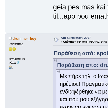
geia pes mas kai t
til...apo pou emath
Απ: Schoolwave 2007
drummer_boy
«
Απάντηση #14 στις:
01/04/07, 14:05
Επισκέπτης
Παράθεση από: spoilt
Μηνύματα: 89
Φύλο:
Παράθεση από: dru
Με πήρε τηλ. ο Ιωα
ηρέμισε! Πραγματικ
ενδιαφέρθηκε να με 
και που μου εξήγησ
έκανε να νειώσω πω