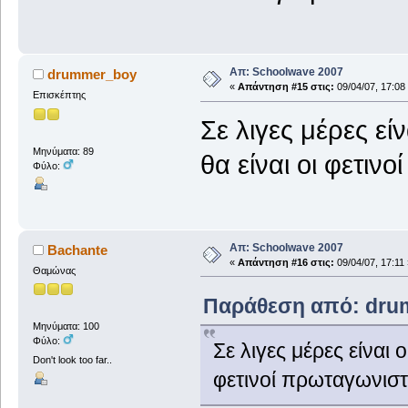
Απ: Schoolwave 2007
drummer_boy
«
Απάντηση #15 στις:
09/04/07, 17:08
Επισκέπτης
Σε λιγες μέρες εί
Μηνύματα: 89
θα είναι οι φετι
Φύλο:
Απ: Schoolwave 2007
Bachante
«
Απάντηση #16 στις:
09/04/07, 17:11 
Θαμώνας
Παράθεση από: drum
Μηνύματα: 100
Φύλο:
Σε λιγες μέρες είναι 
Don't look too far..
φετινοί πρωταγωνισ