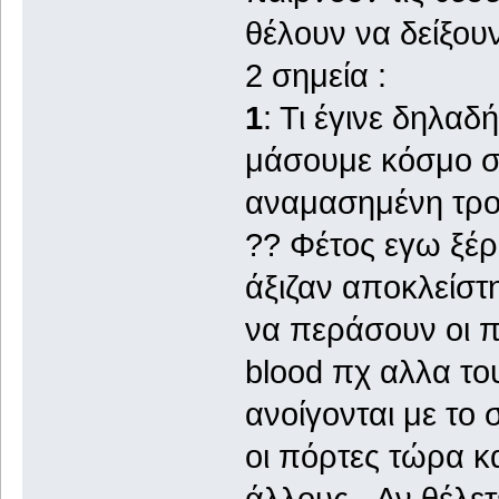
θέλουν να δείξουν
2 σημεία :
1
: Τι έγινε δηλαδ
μάσουμε κόσμο στ
αναμασημένη τρο
?? Φέτος εγω ξέ
άξιζαν αποκλείστ
να περάσουν οι πε
blood πχ αλλα του
ανοίγονται με το 
οι πόρτες τώρα κα