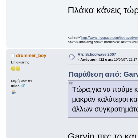
Πλάκα κάνεις τώρ
<a href="
http://www.myspace.com/betrayedvol
alt=""/><br/><img src="" border="0" alt=""/><br
Απ: Schoolwave 2007
drummer_boy
«
Απάντηση #22 στις:
10/04/07, 22:17
Επισκέπτης
Παράθεση από: Garvi
Μηνύματα: 89
Φύλο:
Τώρα,για να πούμε κα
μακράν καλύτεροι κα
άλλων συγκροτημάτω
Garvin πες το και