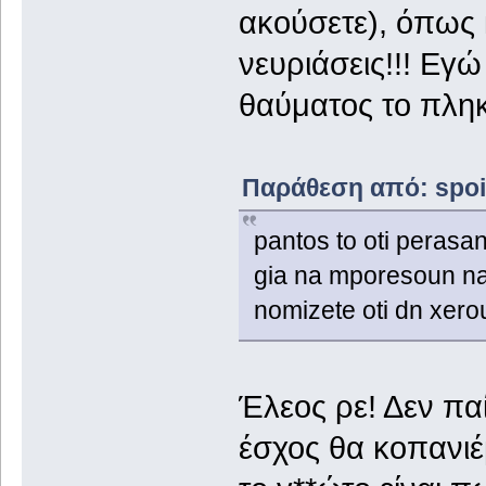
ακούσετε), όπως κ
νευριάσεις!!! Εγ
θαύματος το πληκ
Παράθεση από: spoilt
pantos to oti perasan
gia na mporesoun na 
nomizete oti dn xeroun
Έλεος ρε! Δεν παίζ
έσχος θα κοπανιέμ