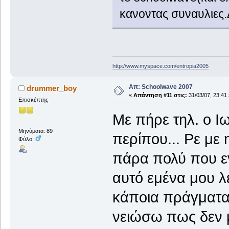
κανοντας συναυλιες.Δ
http://www.myspace.com/entropia2005
Απ: Schoolwave 2007
drummer_boy
«
Απάντηση #11 στις:
31/03/07, 23:41 
Επισκέπτης
Με πήρε τηλ. ο Ι
Μηνύματα: 89
περίπου... Ρε με 
Φύλο:
πάρα πολύ που εν
αυτό εμένα μου λ
κάποια πράγματα.
νειώσω πως δεν μ