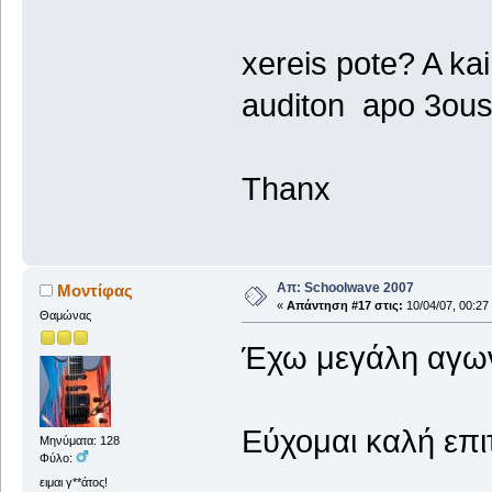
xereis pote? A ka
auditon apo 3ou
Thanx
Απ: Schoolwave 2007
Μοντίφας
«
Απάντηση #17 στις:
10/04/07, 00:27
Θαμώνας
Έχω μεγάλη αγων
Εύχομαι καλή επι
Μηνύματα: 128
Φύλο:
ειμαι γ**άτος!