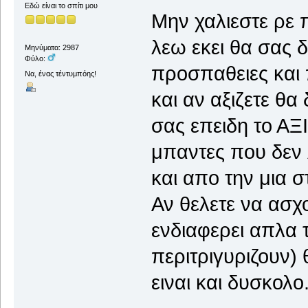
Εδώ είναι το σπίτι μου
Mην χαλιεστε ρε 
λεω εκει θα σας δ
Μηνύματα: 2987
Φύλο:
προσπαθειες και 
Να, ένας τέντυμπόης!
και αν αξιζετε θ
σας επειδη το Α
μπαντες που δεν 
και απο την μια σ
Αν θελετε να ασχ
ενδιαφερει απλα 
περιτριγυριζουν) 
ειναι και δυσκολο