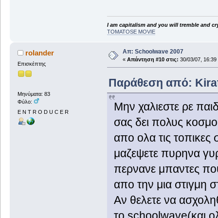
I am capitalism and you will tremble and cr
TOMATOSE MOVIE
Απ: Schoolwave 2007
rolander
«
Απάντηση #10 στις:
30/03/07, 16:39
Επισκέπτης
Παράθεση από: Kiratz
Μηνύματα: 83
Φύλο:
Mην χαλιεστε ρε παιδ
E N T R O D U C E R
σας δει πολυς κοσμο
απο ολα τις τοπικες 
μαζεψετε πυρηνα γυ
περνανε μπαντες που
απο την μια στιγμη σ
Αν θελετε να ασχοληθ
το schoolwave(και ολ