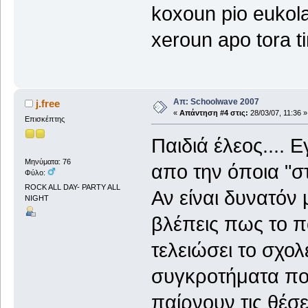
koxoun pio eukola
xeroun apo tora tin
Απ: Schoolwave 2007
j.free
«
Απάντηση #4 στις:
28/03/07, 11:36 »
Επισκέπτης
Παιδιά έλεος....
Μηνύματα: 76
απο την όποια "σ
Φύλο:
ROCK ALL DAY- PARTY ALL
Αν είναι δυνατόν
NIGHT
βλέπεις πως το π
τελειώσει το σχολ
συγκροτήματα που
παίρνουν τις θέ