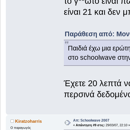
το γ**ώτο είναι 
είναι 21 και δεν
Παράθεση από: Μοντί
Παιδιά έχω μια ερώτ
στο schoolwave στην
Έχετε 20 λεπτά ν
περσινά δεδομέν
Απ: Schoolwave 2007
Kiratzoharris
«
Απάντηση #9 στις:
29/03/07, 22:10 »
Ο παραγωγός