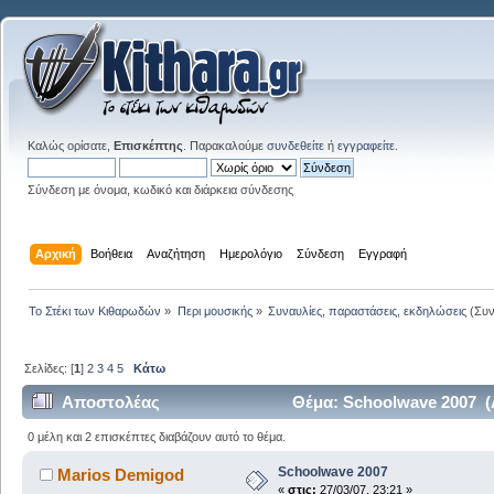
Καλώς ορίσατε,
Επισκέπτης
. Παρακαλούμε
συνδεθείτε
ή
εγγραφείτε
.
Σύνδεση με όνομα, κωδικό και διάρκεια σύνδεσης
Αρχική
Βοήθεια
Αναζήτηση
Ημερολόγιο
Σύνδεση
Εγγραφή
Το Στέκι των Κιθαρωδών
»
Περι μουσικής
»
Συναυλίες, παραστάσεις, εκδηλώσεις
(Συν
Σελίδες: [
1
]
2
3
4
5
Κάτω
Αποστολέας
Θέμα: Schoolwave 2007 (
0 μέλη και 2 επισκέπτες διαβάζουν αυτό το θέμα.
Schoolwave 2007
Marios Demigod
«
στις:
27/03/07, 23:21 »