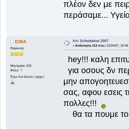
πλέον δεν με πειρ
περάσαμε... Υγεία
Απ: Schoolwave 2007
Ε!ΜΑ
«
Απάντηση #12 στις:
01/04/07, 10:48
Θαμώνας
hey!!! καλη επιτ
Μηνύματα: 220
για οσους δν περ
Φύλο:
Έχω ένα άλογο ( χιχιχι )
μην απογοητευεστ
σας, αφου εσεις τ
πολλες!!!
θα τα πουμε το κα