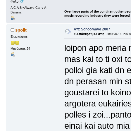
Φύλο:
A.C.A.B.=Always Carry A
Over large parts of the continent other peo
Banana
music recording industry they were forced t
Απ: Schoolwave 2007
spoilt
«
Απάντηση #3 στις:
28/03/07, 01:07 »
Επισκέπτης
loipon apo meria mo
Μηνύματα: 24
mas kai to ti oxi 
polloi gia kati dn
dn perasan min st
goustarei to koino
argotera eukairie
polles i zoi...pan
einai kai auto mia