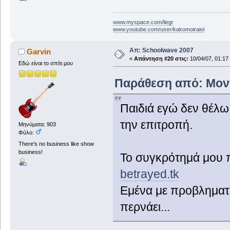
www.myspace.com/liegr
www.youtube.com/user/kakomoiraioi
Απ: Schoolwave 2007
Garvin
«
Απάντηση #20 στις:
10/04/07, 01:17
Εδώ είναι το σπίτι μου
Παράθεση από: Μοντί
Παιδιά εγώ δεν θέλω
την επιτροπή.
Μηνύματα: 903
Φύλο:
There's no business like show
business!
Το συγκρότημά μου π
betrayed.tk
Εμένα με προβληματί
περνάει...