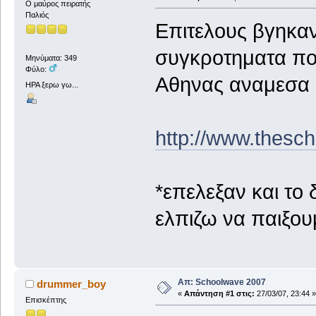
Ο μαύρος πειρατής
Παλιός
Επιτελους βγηκαν
συγκροτηματα που
Μηνύματα: 349
Φύλο:
Αθηνας αναμεσα 
ΗΡΑ ξερω γω...
http://www.thesch
*επελεξαν και το 
ελπιζω να παιξου
Απ: Schoolwave 2007
drummer_boy
«
Απάντηση #1 στις:
27/03/07, 23:44 »
Επισκέπτης