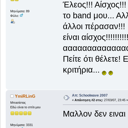
Έλεος!!! Αίσχος!!
Μηνύματα: 89
το band μου... Αλ
Φύλο:
άλλοι πέρασαν!!! 
είναι αίσχος!!!!!!!!!!!!!!
ααααααααααααα
Πείτε ότι θέλετε!
κριτήρια...
Απ: Schoolwave 2007
YmiRLinG
«
Απάντηση #2 στις:
27/03/07, 23:45 »
Μπασίστας
Εδώ είναι το σπίτι μου
Μαλλον δεν ειναι 
Μηνύματα: 3331