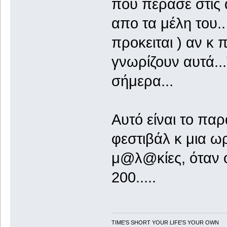
που πέρασε στις 
απο τα μέλη του.
προκειται ) αν κ
γνωρίζουν αυτά...
σήμερα...
Αυτό είναι το πα
φεστιβάλ κ μια ω
μ@λ@κίες, όταν ο
200.....
TIME'S SHORT YOUR LIFE'S YOUR OWN