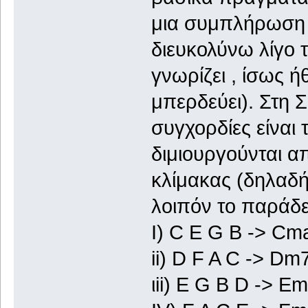
μια συμπλήρωση σ
διευκολύνω λίγο τ
γνωρίζει , ίσως ή
μπερδεύει). Στη Σ
συγχορδίες είναι 
διμιουργούνται απ
κλίμακας (δηλαδή
λοιπόν το παράδει
I) C E G B -> Cm
ii) D F A C -> Dm
ιii) E G B D -> E