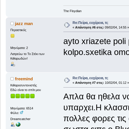
The Floydian
Re:Πείρα, ευχέρεια, τι;
jazz man
«
Απάντηση #6 στις:
09/02/04, 14:55 »
Περαστικός
ayto xriazete poli
Μηνύματα: 2
kolpo.sxetika omo
Λατρεύω το Το Στέκι των
Κιθαρωδών!
Re:Πείρα, ευχέρεια, τι;
freemind
«
Απάντηση #7 στις:
10/02/04, 01:12 »
Κιθαροσυντονιστής
Εδώ είναι το σπίτι μου
Απλα θα ηθελα ν
υπαρχει.Η κλασσι
Μηνύματα: 6514
Φύλο:
πολλες φορες τις
Dreamcatcher