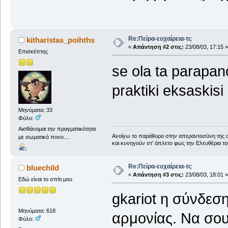
Re:Πείρα-ευχαίρεια-τι;
kitharistas_poihths
«
Απάντηση #2 στις:
23/08/03, 17:15 »
Επισκέπτης
se ola ta parapano
praktiki eksaskisi
Μηνύματα: 33
Φύλο:
Αισθάνομαι την πραγματικότητα
Ανοίγω το παράθυρο στην απεραντοσύνη της αυ
με σωματικό πονο....
και κυνηγούν στ' άπλετο φως την Ελευθέρια το
Re:Πείρα-ευχαίρεια-τι;
bluechild
«
Απάντηση #3 στις:
23/08/03, 18:01 »
Εδώ είναι το σπίτι μου
gkariot η σύνδεσ
Μηνύματα: 618
αρμονίας. Να σου
Φύλο: