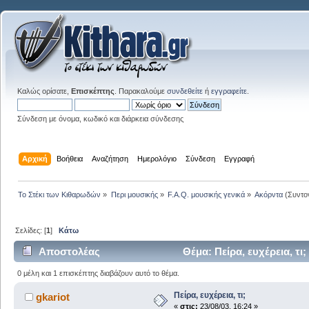
Καλώς ορίσατε,
Επισκέπτης
. Παρακαλούμε
συνδεθείτε
ή
εγγραφείτε
.
Σύνδεση με όνομα, κωδικό και διάρκεια σύνδεσης
Αρχική
Βοήθεια
Αναζήτηση
Ημερολόγιο
Σύνδεση
Εγγραφή
Το Στέκι των Κιθαρωδών
»
Περι μουσικής
»
F.A.Q. μουσικής γενικά
»
Ακόρντα
(Συντο
Σελίδες: [
1
]
Κάτω
Αποστολέας
Θέμα: Πείρα, ευχέρεια, τ
0 μέλη και 1 επισκέπτης διαβάζουν αυτό το θέμα.
Πείρα, ευχέρεια, τι;
gkariot
«
στις:
23/08/03, 16:24 »