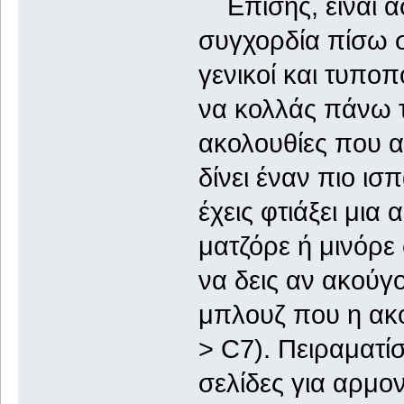
Επίσης, είναι α
συγχορδία πίσω στ
γενικοί και τυποπ
να κολλάς πάνω 
ακολουθίες που α
δίνει έναν πιο ισ
έχεις φτιάξει μια
ματζόρε ή μινόρε
να δεις αν ακούγ
μπλουζ που η ακολ
> C7). Πειραματί
σελίδες για αρμον