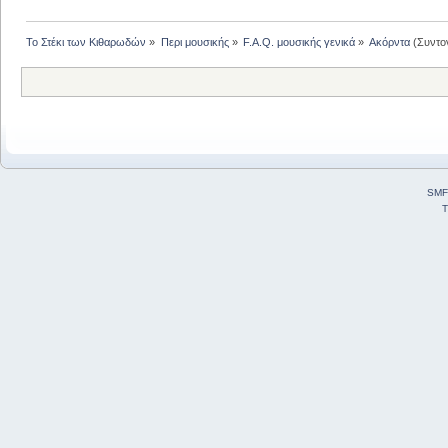
Το Στέκι των Κιθαρωδών
»
Περι μουσικής
»
F.A.Q. μουσικής γενικά
»
Ακόρντα
(Συντο
SMF
T