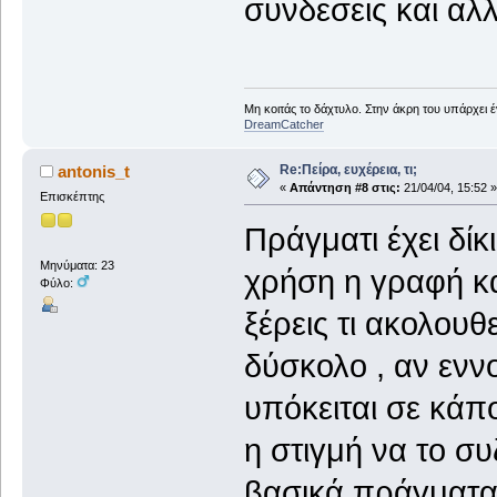
συνδεσεις και αλ
Μη κοιτάς το δάχτυλο. Στην άκρη του υπάρχει 
DreamCatcher
Re:Πείρα, ευχέρεια, τι;
antonis_t
«
Απάντηση #8 στις:
21/04/04, 15:52 »
Επισκέπτης
Πράγματι έχει δίκ
Μηνύματα: 23
χρήση η γραφή κα
Φύλο:
ξέρεις τι ακολουθε
δύσκολο , αν ενν
υπόκειται σε κάπ
η στιγμή να το σ
βασικά πράγματα 