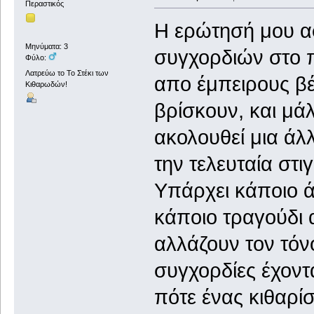
Περαστικός
Η ερώτησή μου α
Μηνύματα: 3
συγχορδιών στο π
Φύλο:
Λατρεύω το Το Στέκι των
απο έμπειρους βέ
Κιθαρωδών!
βρίσκουν, και μά
ακολουθεί μια άλλ
την τελευταία στ
Υπάρχει κάποιο ά
κάποιο τραγούδι 
αλλάζουν τον τόν
συγχορδίες έχοντ
πότε ένας κιθαρίσ