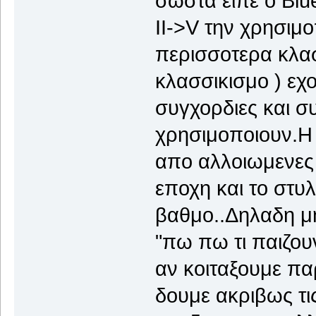
σωστα ειπε ο Blu
ΙΙ->V την χρησιμ
περισσοτερα κλασ
κλασσικισμο ) εχο
συγχορδιες και συ
χρησιμοποιουν.Η 
απο αλλοιωμενες
εποχη και το στυ
βαθμο..Δηλαδη μη
"πω πω τι παιζου
αν κοιταξουμε πα
δουμε ακριβως τις