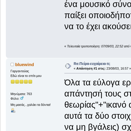
ένα μουσικό σύνολ
παίξει οποιοδήποτ
να το έχει ακούσει.
«
Τελευταία τροποποίηση: 07/09/03, 22:52 απ
Re:Πείρα-ευχαίρεια-τι;
bluewind
«
Απάντηση #1 στις:
23/08/03, 16:57 »
Γαργαντούας
Εδώ είναι το σπίτι μου
Όλα τα εύλογα ερ
απάντησή τους σ
Μηνύματα: 763
Φύλο:
θεωρίας"+"ικανό α
Μη μασάς...χαλάει τα δόντια!
αυτά τα δύο στοιχ
να μη βγάλεις) σ