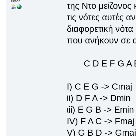
Peace
της Ντο μείζονος
τις νότες αυτές α
διαφορετική νότα 
που ανήκουν σε α
C D E F G A B C
I) C E G -> Cmaj
ii) D F A -> Dmin
ιii) E G B -> Emin
IV) F A C -> Fmaj
V) G B D -> Gmaj