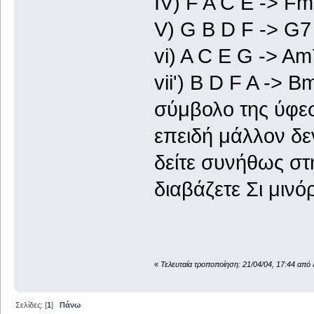
IV) F A C E -> Fm
V) G B D F -> G
vi) A C E G -> Am
vii') B D F A -> 
σύμβολο της ύφεσ
επειδή μάλλον δε
δείτε συνήθως στ
διαβάζετε Σι μιν
«
Τελευταία τροποποίηση: 21/04/04, 17:44 από 
Σελίδες: [
1
]
Πάνω