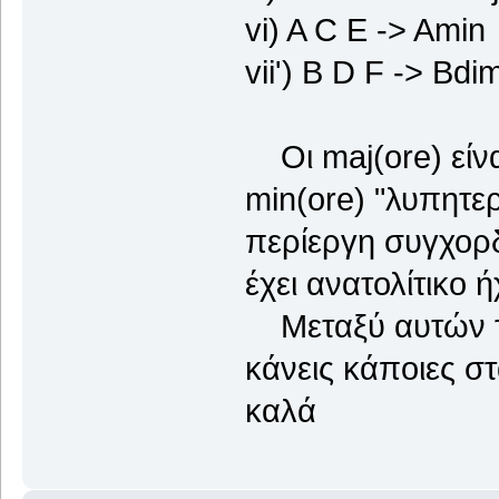
vi) A C E -> Amin
vii') B D F -> Bdi
Οι maj(ore) είνα
min(ore) "λυπητερέ
περίεργη συγχορδ
έχει ανατολίτικο ή
Μεταξύ αυτών τ
κάνεις κάποιες στ
καλά