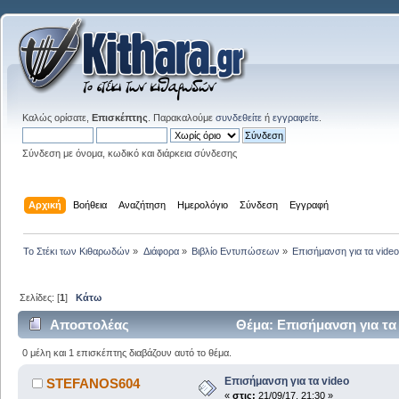
Καλώς ορίσατε,
Επισκέπτης
. Παρακαλούμε
συνδεθείτε
ή
εγγραφείτε
.
Σύνδεση με όνομα, κωδικό και διάρκεια σύνδεσης
Αρχική
Βοήθεια
Αναζήτηση
Ημερολόγιο
Σύνδεση
Εγγραφή
Το Στέκι των Κιθαρωδών
»
Διάφορα
»
Βιβλίο Εντυπώσεων
»
Επισήμανση για τα vide
Σελίδες: [
1
]
Κάτω
Αποστολέας
Θέμα: Επισήμανση για τα
0 μέλη και 1 επισκέπτης διαβάζουν αυτό το θέμα.
Επισήμανση για τα video
STEFANOS604
«
στις:
21/09/17, 21:30 »