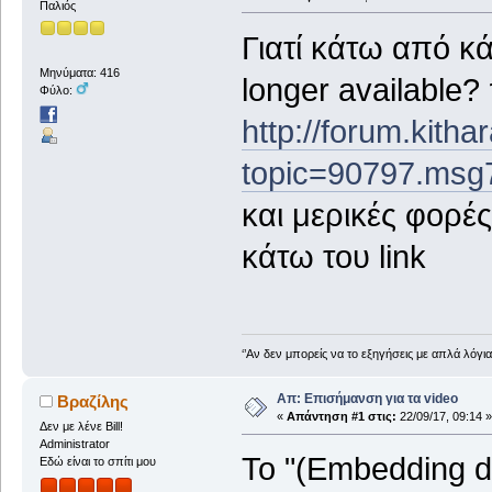
Παλιός
Γιατί κάτω από κά
Μηνύματα: 416
longer available?
Φύλο:
http://forum.kitha
topic=90797.msg
και μερικές φορές
κάτω του link
‘’Αν δεν μπορείς να το εξηγήσεις με απλά λόγια, 
Απ: Επισήμανση για τα video
Βραζίλης
«
Απάντηση #1 στις:
22/09/17, 09:14 »
Δεν με λένε Bill!
Administrator
Το "(Embedding di
Εδώ είναι το σπίτι μου