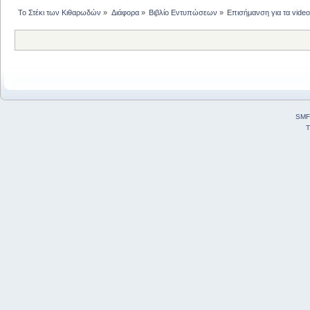
Το Στέκι των Κιθαρωδών
»
Διάφορα
»
Βιβλίο Εντυπώσεων
»
Επισήμανση για τα vide
SMF
T