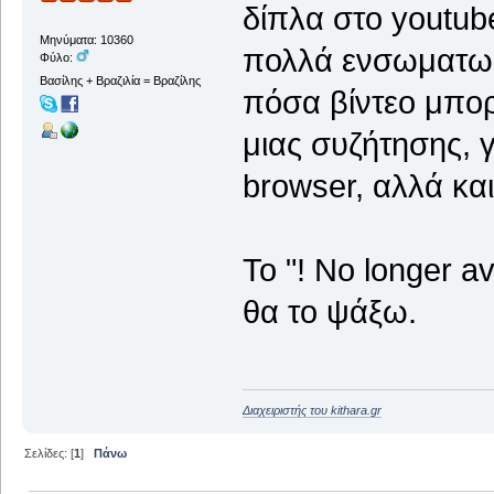
δίπλα στο youtube
Μηνύματα: 10360
πολλά ενσωματωμ
Φύλο:
Βασίλης + Βραζιλία = Βραζίλης
πόσα βίντεο μπορ
μιας συζήτησης, 
browser, αλλά και
To "! No longer av
θα το ψάξω.
Διαχειριστής του kithara.gr
Σελίδες: [
1
]
Πάνω