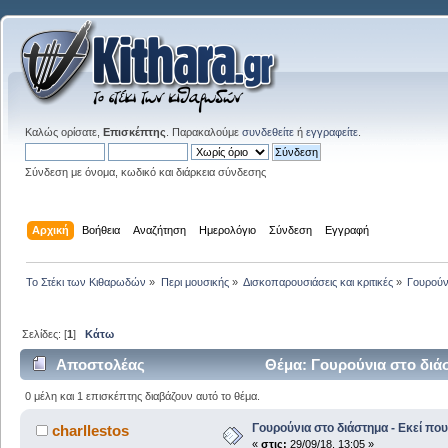
Καλώς ορίσατε,
Επισκέπτης
. Παρακαλούμε
συνδεθείτε
ή
εγγραφείτε
.
Σύνδεση με όνομα, κωδικό και διάρκεια σύνδεσης
Αρχική
Βοήθεια
Αναζήτηση
Ημερολόγιο
Σύνδεση
Εγγραφή
Το Στέκι των Κιθαρωδών
»
Περι μουσικής
»
Δισκοπαρουσιάσεις και κριτικές
»
Γουρούν
Σελίδες: [
1
]
Κάτω
Αποστολέας
Θέμα: Γουρούνια στο διάσ
0 μέλη και 1 επισκέπτης διαβάζουν αυτό το θέμα.
Γουρούνια στο διάστημα - Εκεί πο
charllestos
«
στις:
29/09/18, 13:05 »