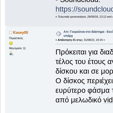
https://soundclo
«
Τελευταία τροποποίηση: 29/09/18, 13:12 από 
Απ: Γουρούνια στο διάστημα - Εκε
Kasey00
υπάρχ
Περαστικός
«
Απάντηση #1 στις:
31/08/23, 19:34 »
Μηνύματα: 11
Πρόκειται για δια
τέλος του έτους α
δίσκου και σε μορ
Ο δίσκος περιέχε
ευρύτερο φάσμα 
από μελωδικό
vi