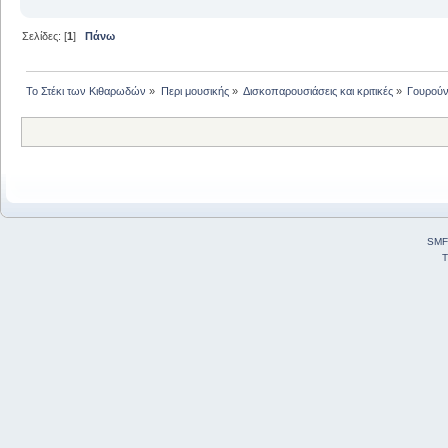
Σελίδες: [
1
]
Πάνω
Το Στέκι των Κιθαρωδών
»
Περι μουσικής
»
Δισκοπαρουσιάσεις και κριτικές
»
Γουρούν
SMF
T