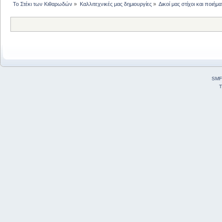
Το Στέκι των Κιθαρωδών
»
Καλλιτεχνικές μας δημιουργίες
»
Δικοί μας στίχοι και ποιήμα
SMF
T