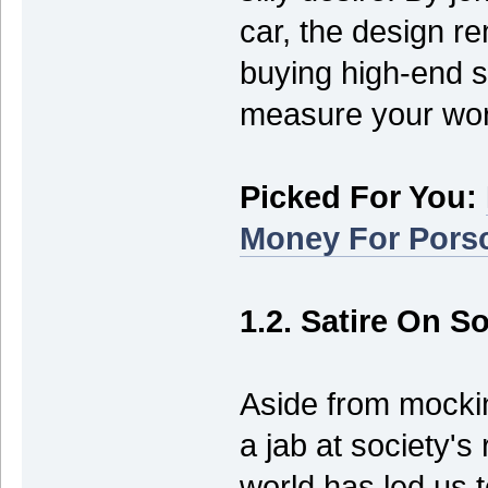
car, the design r
buying high-end st
measure your wor
Picked For You:
Money For Porsc
1.2. Satire On S
Aside from mocking
a jab at society'
world has led us 