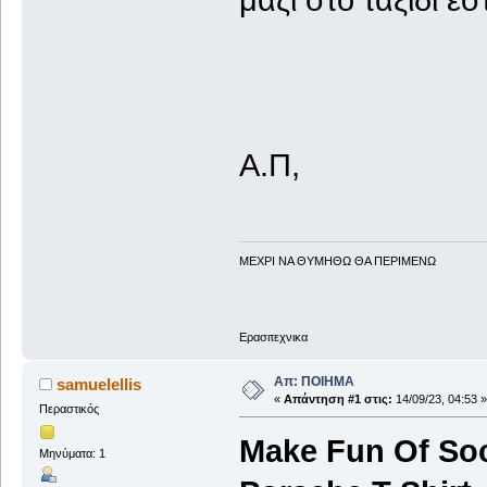
Α.Π,
ΜΕΧΡΙ ΝΑ ΘΥΜHΘΩ ΘΑ ΠΕΡΙΜΕΝΩ
Ερασιτεχνικα
Απ: ΠΟΙΗΜΑ
samuelellis
«
Απάντηση #1 στις:
14/09/23, 04:53 »
Περαστικός
Make Fun Of So
Μηνύματα: 1