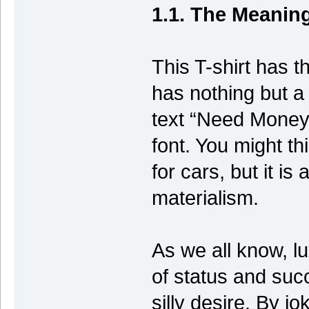
1.1. The Meanin
This T-shirt has t
has nothing but a
text “Need Money F
font. You might th
for cars, but it is
materialism.
As we all know, l
of status and succ
silly desire. By j