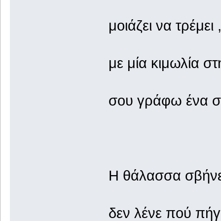
μοιάζει να τρέμει
με μία κιμωλία σ
σου γράφω ένα στ
Η θάλασσα σβήνει
δεν λένε πού πή