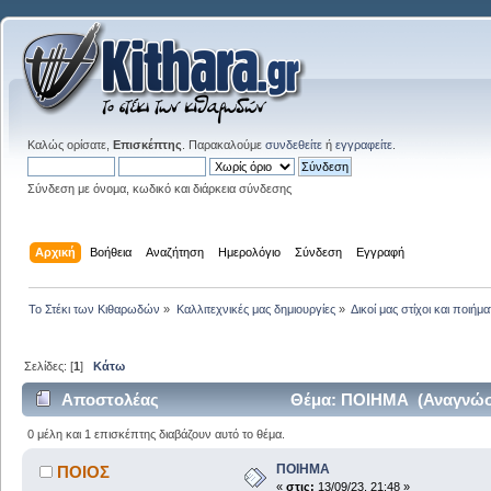
Καλώς ορίσατε,
Επισκέπτης
. Παρακαλούμε
συνδεθείτε
ή
εγγραφείτε
.
Σύνδεση με όνομα, κωδικό και διάρκεια σύνδεσης
Αρχική
Βοήθεια
Αναζήτηση
Ημερολόγιο
Σύνδεση
Εγγραφή
Το Στέκι των Κιθαρωδών
»
Καλλιτεχνικές μας δημιουργίες
»
Δικοί μας στίχοι και ποιήμα
Σελίδες: [
1
]
Κάτω
Αποστολέας
Θέμα: ΠΟΙΗΜΑ (Αναγνώστ
0 μέλη και 1 επισκέπτης διαβάζουν αυτό το θέμα.
ΠΟΙΗΜΑ
ΠΟΙΟΣ
«
στις:
13/09/23, 21:48 »