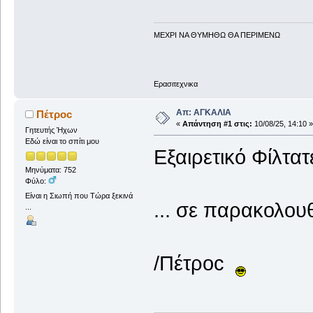
ΜΕΧΡΙ ΝΑ ΘΥΜHΘΩ ΘΑ ΠΕΡΙΜΕΝΩ
Ερασιτεχνικα
Απ: ΑΓΚΑΛΙΑ
Πέτροc
«
Απάντηση #1 στις:
10/08/25, 14:10 »
Γητευτής Ήχων
Εδώ είναι το σπίτι μου
Εξαιρετικό Φίλτατ
Μηνύματα: 752
Φύλο:
Είναι η Σιωπή που Τώρα ξεκινά
... σε παρακολουθ
...
/Πέτροc