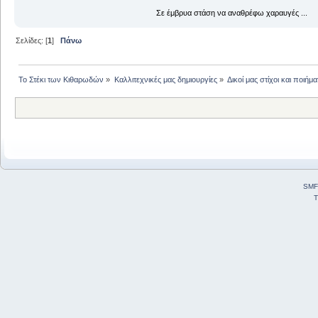
Σε έμβρυα στάση να αναθρέφω χαραυγές ...
Σελίδες: [
1
]
Πάνω
Το Στέκι των Κιθαρωδών
»
Καλλιτεχνικές μας δημιουργίες
»
Δικοί μας στίχοι και ποιήμα
SMF
T