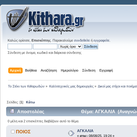
Καλώς ορίσατε,
Επισκέπτης
. Παρακαλούμε
συνδεθείτε
ή
εγγραφείτε
.
Σύνδεση με όνομα, κωδικό και διάρκεια σύνδεσης
Αρχική
Βοήθεια
Αναζήτηση
Ημερολόγιο
Σύνδεση
Εγγραφή
Το Στέκι των Κιθαρωδών
»
Καλλιτεχνικές μας δημιουργίες
»
Δικοί μας στίχοι και ποιήμα
Σελίδες: [
1
]
Κάτω
Αποστολέας
Θέμα: ΑΓΚΑΛΙΑ (Αναγνώσ
0 μέλη και 2 επισκέπτες διαβάζουν αυτό το θέμα.
ΑΓΚΑΛΙΑ
ΠΟΙΟΣ
«
στις:
08/08/25, 19:24 »