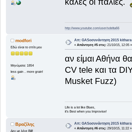
καλες οι παλιες.
http://www.youtube.com/user/sdelta66
Απ: GASοσυνάντηση 2015 kithara.
modfori
«
Απάντηση #5 στις:
21/10/15, 12:05 »
Εδώ είναι το σπίτι μου
αν είμαι Αθήνα θα
Μηνύματα: 1854
CV tele και τα DI
less gain .. more grain!
Musket Fuzz)
Life is a lot like Blues,
it's Best when you Improvise!
Απ: GASοσυνάντηση 2015 kithara.
Βραζίλης
«
Απάντηση #6 στις:
29/10/15, 11:22 »
Δεν με λένε Bill!