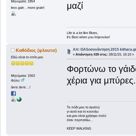
Μηνύματα: 1854
μαζί
less gain .. more grain!
Life is a lot like Blues,
it's Best when you Improvise!
Απ: GASοσυνάντηση 2015 kithara.gr
Καθόδιος (φλουτσ)
«
Απάντηση #20 στις:
28/11/15, 16:10 »
Εδώ είναι το σπίτι μου
Φορτώνω το γάιδ
Μηνύματα: 1563
χέρια για μπύρες.
Φύλο:
άιντε άιντε....!
To πόδι μου το αγαπώ
γι αυτό και το κουνάω
και μου είναι χρήσιμο πολύ
όταν περπατάω...
KEEP WALKING