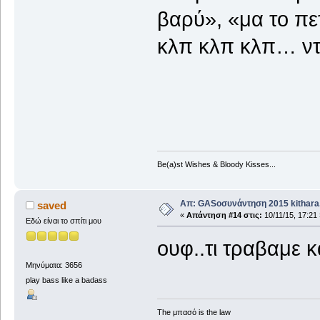
βαρύ», «μα το πε
κλπ κλπ κλπ… ντ
Be(a)st Wishes & Bloody Kisses...
Απ: GASοσυνάντηση 2015 kithara.
saved
«
Απάντηση #14 στις:
10/11/15, 17:21 
Εδώ είναι το σπίτι μου
ουφ..τι τραβαμε κ
Μηνύματα: 3656
play bass like a badass
The μπασό is the law