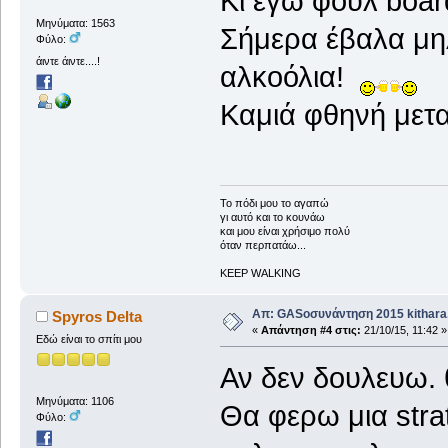
Κι εγώ φούλ board
Μηνύματα: 1563
Σήμερα έβαλα μηλ
Φύλο:
άιντε άιντε....!
αλκοόλια!
Καμιά φθηνή μετα
To πόδι μου το αγαπώ
γι αυτό και το κουνάω
και μου είναι χρήσιμο πολύ
όταν περπατάω...
KEEP WALKING
Απ: GASοσυνάντηση 2015 kithara.
Spyros Delta
«
Απάντηση #4 στις:
21/10/15, 11:42 »
Εδώ είναι το σπίτι μου
Αν δεν δουλευω. 
Μηνύματα: 1106
Θα φερω μια strat
Φύλο: