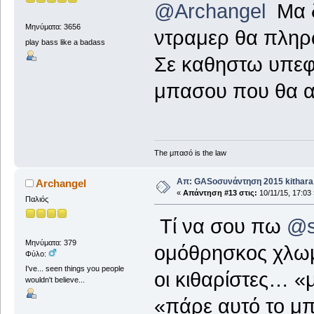
@Archangel
Μα δε
Μηνύματα: 3656
ντραμερ θα πληρ
play bass like a badass
Σε καθηστω υπεφθ
μπασου που θα α
The μπασό is the law
Απ: GASοσυνάντηση 2015 kithara.
Archangel
«
Απάντηση #13 στις:
10/11/15, 17:03 
Παλιός
Τί να σου πω
@s
Μηνύματα: 379
ομόθρησκος χλωμ
Φύλο:
I've... seen things you people
οι κιθαρίστες… «μ
wouldn't believe...
«πάρε αυτό το μ