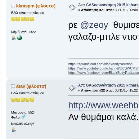
Απ: GASοσυνάντηση 2015 kithara.
kkmspm (φλουτσ)
«
Απάντηση #21 στις:
30/11/15, 13:08 
Εδώ είναι το σπίτι μου
ρε
@zeoy
θυμισε
Μηνύματα: 1322
γαλαζο-μπλε ντισ
https://soundcloud.com/blackbodyradiation
https://www.youtube.com/channel/UCSWCMS
https://www.facebook.com/BlackBodyRadiatio
Απ: GASοσυνάντηση 2015 kithara.
atav (φλουτσ)
«
Απάντηση #22 στις:
30/11/15, 15:22 
Εδώ είναι το σπίτι μου
http://www.weehb
Μηνύματα: 552
Αν θυμάμαι καλά.
Φύλο:
Κουλάδι ολκής!