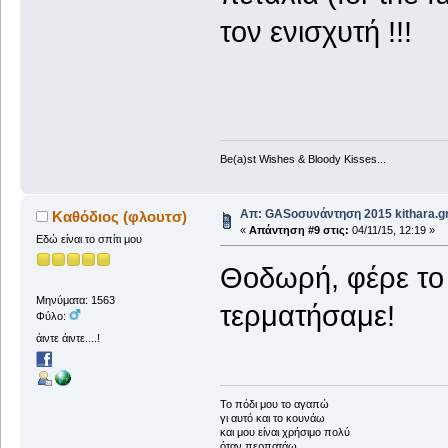
τον ενισχυτή !!!
Be(a)st Wishes & Bloody Kisses...
Απ: GASοσυνάντηση 2015 kithara.gr
Καθόδιος (φλουτσ)
«
Απάντηση #9 στις:
04/11/15, 12:19 »
Εδώ είναι το σπίτι μου
Θοδωρή, φέρε το 
Μηνύματα: 1563
τερματήσαμε!
Φύλο:
άιντε άιντε....!
To πόδι μου το αγαπώ
γι αυτό και το κουνάω
και μου είναι χρήσιμο πολύ
όταν περπατάω...