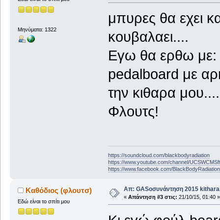
μπυρες θα εχει κα
Μηνύματα: 1322
κουβαλαει....
Εγω θα ερθω με: 
pedalboard με αρκ
την κιθαρα μου....
Φλουτς!
https://soundcloud.com/blackbodyradiation
https://www.youtube.com/channel/UCSWCMS
https://www.facebook.com/BlackBodyRadiatio
Απ: GASοσυνάντηση 2015 kithara.
Καθόδιος (φλουτσ)
«
Απάντηση #3 στις:
21/10/15, 01:40 »
Εδώ είναι το σπίτι μου