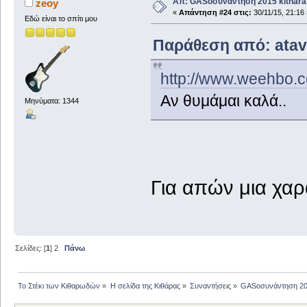
Απ: GASοσυνάντηση 2015 kithara.
zeoy
«
Απάντηση #24 στις:
30/11/15, 21:16 
Εδώ είναι το σπίτι μου
Παράθεση από: atav 
http://www.weehbo.c
Αν θυμάμαι καλά..
Μηνύματα: 1344
Για απών μια χα
Σελίδες: [
1
]
2
Πάνω
Το Στέκι των Κιθαρωδών
»
Η σελίδα της Κιθάρας
»
Συναντήσεις
»
GASοσυνάντηση 2015