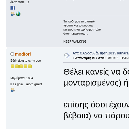
άιντε άιντε....!
To πόδι μου το αγαπώ
γι αυτό και το κουνάω
και μου είναι χρήσιμο πολύ
όταν περπατάω...
KEEP WALKING
Απ: GASοσυνάντηση 2015 kithara.
modfori
«
Απάντηση #17 στις:
28/11/15, 11:36 
Εδώ είναι το σπίτι μου
Θέλει κανείς να δ
Μηνύματα: 1854
μονταρισμένος) ή
less gain .. more grain!
επίσης όσοι έχου
βέβαια) να πάρου