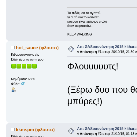
To πόδι μου το αγαπώ
γι αυτό και το κουνάω
και μου είναι χρήσιμο πολύ
όταν περπατάω...
KEEP WALKING
Απ: GASοσυνάντηση 2015 kithara.
hot_sauce (φλουτσ)
«
Απάντηση #1 στις:
20/10/15, 21:30 »
Κιθαροσυντονιστής
Εδώ είναι το σπίτι μου
Φλουυυυυτς!
Μηνύματα: 6350
Φύλο:
(Ξέρω δυο που θ
μπύρες!)
Απ: GASοσυνάντηση 2015 kithara.
kkmspm (φλουτσ)
«
Απάντηση #2 στις:
21/10/15, 01:13 »
Εδώ είναι το σπίτι μου