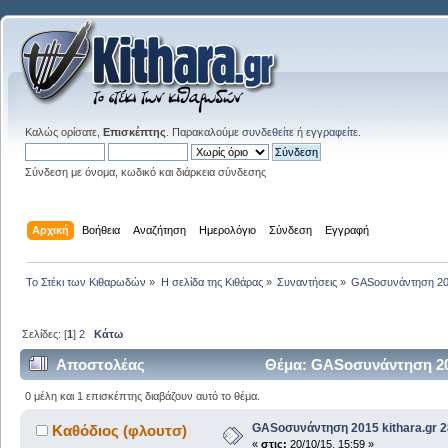
Καλώς ορίσατε,
Επισκέπτης
. Παρακαλούμε
συνδεθείτε
ή
εγγραφείτε
.
Σύνδεση με όνομα, κωδικό και διάρκεια σύνδεσης
Αρχική
Βοήθεια
Αναζήτηση
Ημερολόγιο
Σύνδεση
Εγγραφή
Το Στέκι των Κιθαρωδών
»
Η σελίδα της Κιθάρας
»
Συναντήσεις
»
GASοσυνάντηση 2015
Σελίδες: [
1
]
2
Κάτω
Αποστολέας
Θέμα: GASοσυνάντηση 201
0 μέλη και 1 επισκέπτης διαβάζουν αυτό το θέμα.
GASοσυνάντηση 2015 kithara.gr 2
Καθόδιος (φλουτσ)
«
στις:
20/10/15, 15:59 »