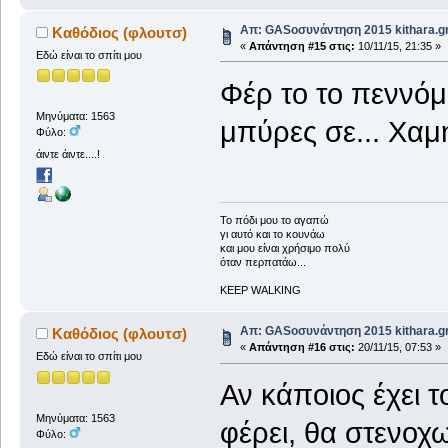
Απ: GASοσυνάντηση 2015 kithara.gr
Καθόδιος (φλουτσ)
«
Απάντηση #15 στις:
10/11/15, 21:35 »
Εδώ είναι το σπίτι μου
Φέρ το το πεννό
Μηνύματα: 1563
μπύρες σε... Χαμ
Φύλο:
άιντε άιντε....!
To πόδι μου το αγαπώ
γι αυτό και το κουνάω
και μου είναι χρήσιμο πολύ
όταν περπατάω...
KEEP WALKING
Απ: GASοσυνάντηση 2015 kithara.gr
Καθόδιος (φλουτσ)
«
Απάντηση #16 στις:
20/11/15, 07:53 »
Εδώ είναι το σπίτι μου
Αν κάποιος έχει τ
Μηνύματα: 1563
φέρει, θα στενοχ
Φύλο: