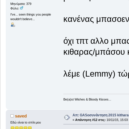
Μηνύματα: 379
Φύλο:
I've... seen things you people
κανένας μπασοενι
wouldn't believe...
όχι τπτ αλλο μπα
κιθαρας/μπάσου 
λέμε (Lemmy) τώ
Be(a)st Wishes & Bloody Kisses...
Απ: GASοσυνάντηση 2015 kithara.
saved
«
Απάντηση #12 στις:
10/11/15, 15:03 
Εδώ είναι το σπίτι μου