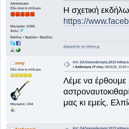
Administrator
Η σχετική εκδήλ
Εδώ είναι το σπίτι μου
https://www.fac
Μηνύματα: 10360
Φύλο:
Βασίλης + Βραζιλία = Βραζίλης
Διαχειριστής του kithara.gr
Απ: GASοσυνάντηση 2015 kithara.
zeoy
«
Απάντηση #7 στις:
04/11/15, 12:03 »
Εδώ είναι το σπίτι μου
Λέμε να έρθουμε 
αστροναυτοκιθαρίσ
μας κι εμείς. Ελπ
Μηνύματα: 1344
Απ: GASοσυνάντηση 2015 kithara.