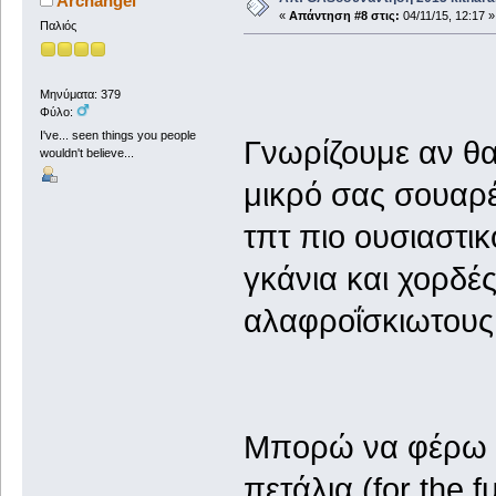
Archangel
«
Απάντηση #8 στις:
04/11/15, 12:17 »
Παλιός
Μηνύματα: 379
Φύλο:
I've... seen things you people
Γνωρίζουμε αν θα
wouldn't believe...
μικρό σας σουαρέ
τπτ πιο ουσιαστικ
γκάνια και χορδ
αλαφροΐσκιωτους 
Μπορώ να φέρω κ
πετάλια (for the 