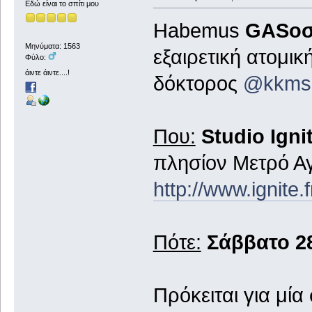
Εδώ είναι το σπίτι μου
Habemus
GASοσ
Μηνύματα: 1563
εξαιρετική ατομικ
Φύλο:
άιντε άιντε....!
δόκτορος
@kkmsp
Που:
Studio Igni
πλησίον Μετρό Αγ
http://www.ignite
Πότε:
Σάββατο 2
Πρόκειται για μί