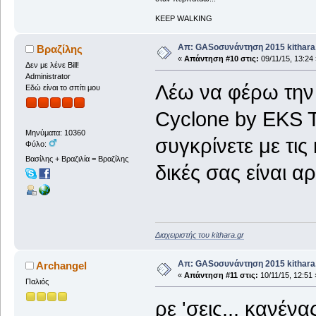
KEEP WALKING
Απ: GASοσυνάντηση 2015 kithara.
Βραζίλης
«
Απάντηση #10 στις:
09/11/15, 13:24 
Δεν με λένε Bill!
Administrator
Λέω να φέρω την
Εδώ είναι το σπίτι μου
Cyclone by EKS T
Μηνύματα: 10360
συγκρίνετε με τις
Φύλο:
Βασίλης + Βραζιλία = Βραζίλης
δικές σας είναι 
Διαχειριστής του kithara.gr
Απ: GASοσυνάντηση 2015 kithara.
Archangel
«
Απάντηση #11 στις:
10/11/15, 12:51 
Παλιός
ρε 'σεις... κανέν