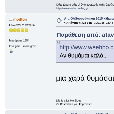
Οὔτε τάματα οὔτε οἱ ἅγιοι ὠφελοῦν στὴν ἀρρώστ
http://www.andor-sailing.gr
Απ: GASοσυνάντηση 2015 kithara.
modfori
«
Απάντηση #23 στις:
30/11/15, 15:48 
Εδώ είναι το σπίτι μου
Παράθεση από: atav 
Μηνύματα: 1854
http://www.weehbo.c
less gain .. more grain!
Αν θυμάμαι καλά..
μια χαρά θυμάσαι
Life is a lot like Blues,
it's Best when you Improvise!