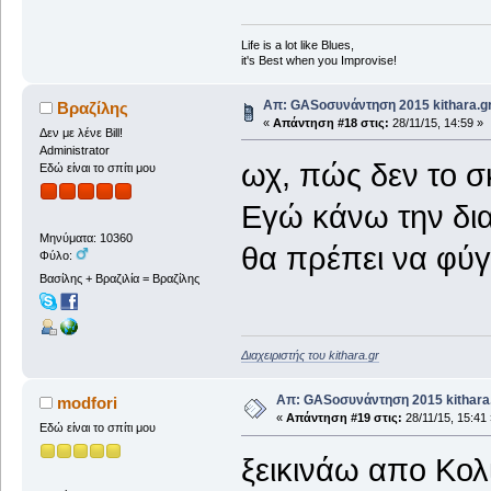
Life is a lot like Blues,
it's Best when you Improvise!
Απ: GASοσυνάντηση 2015 kithara.gr
Βραζίλης
«
Απάντηση #18 στις:
28/11/15, 14:59 »
Δεν με λένε Bill!
Administrator
ωχ, πώς δεν το σ
Εδώ είναι το σπίτι μου
Εγώ κάνω την δι
Μηνύματα: 10360
θα πρέπει να φύγ
Φύλο:
Βασίλης + Βραζιλία = Βραζίλης
Διαχειριστής του kithara.gr
Απ: GASοσυνάντηση 2015 kithara.
modfori
«
Απάντηση #19 στις:
28/11/15, 15:41 
Εδώ είναι το σπίτι μου
ξεικινάω απο Κολ