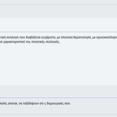
ητική συλλογή που διαβάζεται ευχάριστα, με πλούσια θεματολογία, με ομοιοκατάληκ
κό χαρακτηριστικό της ποιητικής συλλογής.
ί/ες γίνεται, να ταξιδέψουν στι ς δημιουργίες σου.