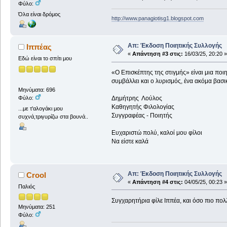
Φύλο:
Όλα είναι δρόμος
http://www.panagiotisg1.blogspot.com
Απ: Έκδοση Ποιητικής Συλλογής
Ιππέας
«
Απάντηση #3 στις:
16/03/25, 20:20 »
Εδώ είναι το σπίτι μου
«Ο Επισκέπτης της στιγμής» είναι μια ποι
συμβάλλει και ο λυρισμός, ένα ακόμα βασι
Μηνύματα: 696
Φύλο:
Δημήτρης Λούλος
Καθηγητής Φιλολογίας
...με τ'αλογάκι μου
Συγγραφέας - Ποιητής
συχνά,τριγυρίζω στα βουνά..
Ευχαριστώ πολύ, καλοί μου φίλοι
Να είστε καλά
Απ: Έκδοση Ποιητικής Συλλογής
Crool
«
Απάντηση #4 στις:
04/05/25, 00:23 »
Παλιός
Συγχαρητήρια φίλε Ιππέα, και όσο πιο πολλο
Μηνύματα: 251
Φύλο: