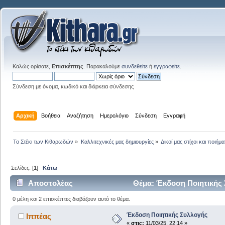
Καλώς ορίσατε,
Επισκέπτης
. Παρακαλούμε
συνδεθείτε
ή
εγγραφείτε
.
Σύνδεση με όνομα, κωδικό και διάρκεια σύνδεσης
Αρχική
Βοήθεια
Αναζήτηση
Ημερολόγιο
Σύνδεση
Εγγραφή
Το Στέκι των Κιθαρωδών
»
Καλλιτεχνικές μας δημιουργίες
»
Δικοί μας στίχοι και ποιήμα
Σελίδες: [
1
]
Κάτω
Αποστολέας
Θέμα: Έκδοση Ποιητικής 
0 μέλη και 2 επισκέπτες διαβάζουν αυτό το θέμα.
Έκδοση Ποιητικής Συλλογής
Ιππέας
«
στις:
11/03/25, 22:14 »