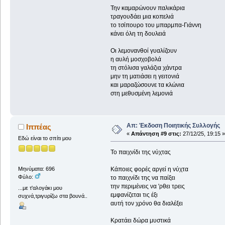
Την καμαρώνουν παλικάρια
τραγουδάει μια κοπελιά
το τσίπουρο του μπαρμπα-Γιάννη
κάνει όλη τη δουλειά
Οι λεμονανθοί γυαλίζουν
η αυλή μοσχοβολά
τη στόλισα γαλάζια χάντρα
μην τη ματιάσει η γειτονιά
και μαραζώσουνε τα κλώνια
στη μεθυσμένη λεμονιά
Απ: Έκδοση Ποιητικής Συλλογής
Ιππέας
«
Απάντηση #9 στις:
27/12/25, 19:15 »
Εδώ είναι το σπίτι μου
Το παιχνίδι της νύχτας
Κάποιες φορές αργεί η νύχτα
Μηνύματα: 696
Φύλο:
το παιχνίδι της να παίξει
την περιμένεις να 'ρθει τρεις
...με τ'αλογάκι μου
εμφανίζεται τις έξι
συχνά,τριγυρίζω στα βουνά..
αυτή τον χρόνο θα διαλέξει
Κρατάει δώρα μυστικά