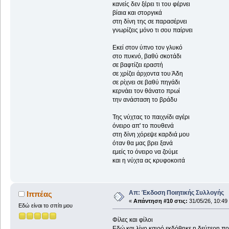
κανείς δεν ξέρει τι του φέρνει
βίαια και στοργικά
στη δίνη της σε παρασέρνει
γνωρίζεις μόνο τι σου παίρνει
Εκεί στον ύπνο τον γλυκό
στο πυκνό, βαθύ σκοτάδι
σε βαφτίζει εραστή
σε χρίζει άρχοντα του Άδη
σε ρίχνει σε βαθύ πηγάδι
κερνάει τον θάνατο πρωί
την ανάσταση το βράδυ
Της νύχτας το παιχνίδι αγέρι
όνειρο απ' το πουθενά
στη δίνη χόρεψε καρδιά μου
όταν θα μας βρει ξανά
εμείς το όνειρο να ζούμε
και η νύχτα ας κρυφοκοιτά
Απ: Έκδοση Ποιητικής Συλλογής
Ιππέας
«
Απάντηση #10 στις:
31/05/26, 10:49
Εδώ είναι το σπίτι μου
Φίλες και φίλοι
Εδώ και λίγο καιρό εκδόθηκε η δεύτερη πο