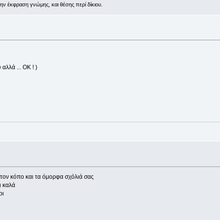
την έκφραση γνώμης, και θέσης περί δίκιου.
αλλά ... ΟΚ ! )
τον κόπο και τα όμορφα σχόλιά σας
ι καλά
ρι