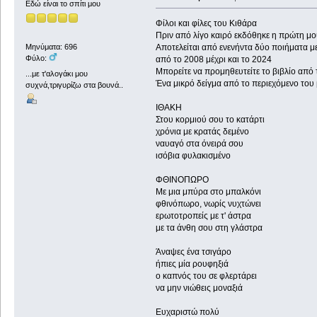
Εδώ είναι το σπίτι μου
Φίλοι και φίλες του Κιθάρα
Πριν από λίγο καιρό εκδόθηκε η πρώτη μου
Αποτελείται από ενενήντα δύο ποιήματα με
Μηνύματα: 696
Φύλο:
από το 2008 μέχρι και το 2024
Μπορείτε να προμηθευτείτε το βιβλίο από 
...με τ'αλογάκι μου
Ένα μικρό δείγμα από το περιεχόμενο του 
συχνά,τριγυρίζω στα βουνά..
ΙΘΑΚΗ
Στου κορμιού σου το κατάρτι
χρόνια με κρατάς δεμένο
ναυαγό στα όνειρά σου
ισόβια φυλακισμένο
ΦΘΙΝΟΠΩΡΟ
Με μια μπύρα στο μπαλκόνι
φθινόπωρο, νωρίς νυχτώνει
ερωτοτροπείς με τ' άστρα
με τα άνθη σου στη γλάστρα
Άναψες ένα τσιγάρο
ήπιες μία ρουφηξιά
ο καπνός του σε φλερτάρει
να μην νιώθεις μοναξιά
Ευχαριστώ πολύ