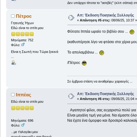
Δεν υπάρχει τίποτα το "ασεβές" (κλπ σάπια) σ
Απ: Έκδοση Ποιητικής Συλλογής
Πέτροc
«
Απάντηση #5 στις:
08/06/25, 10:37 »
Γητευτής Ήχων
Εδώ είναι το σπίτι μου
Φίλτατε Ιππέα ωραίο το βιβλίο σου ...
Μηνύματα: 752
(καθυστέρησε λίγο να φτάσει στα χέρια μου 
Φύλο:
Είναι η Σιωπή που Τώρα ξεκινά
Το απολαμβάνω ...
...
/Πέτροc
Σε έμβρυα στάση να αναθρέφω χαραυγές ...
Απ: Έκδοση Ποιητικής Συλλογής
Ιππέας
«
Απάντηση #6 στις:
09/06/25, 21:04 »
Εδώ είναι το σπίτι μου
Αγαπητοί φίλοι, σας ευχαριστώ πολύ για 
Είναι μεγάλη τιμή για μένα. Να είμαστε όλο
Να έχετε ένα όμορφο και δροσερό καλοκαί
Μηνύματα: 696
Φύλο:
...με τ'αλογάκι μου
συχνά,τριγυρίζω στα βουνά..