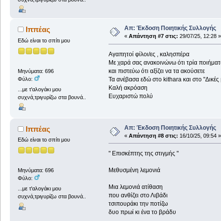
Απ: Έκδοση Ποιητικής Συλλογής
Ιππέας
«
Απάντηση #7 στις:
29/07/25, 12:28 »
Εδώ είναι το σπίτι μου
Αγαπητοί φίλοι/ες , καλησπέρα
Με χαρά σας ανακοινώνω ότι τρία ποιήματ
και πιστεύω ότι αξίζει να τα ακούσετε
Μηνύματα: 696
Φύλο:
Τα ανέβασα εδώ στο kithara και στο "Δικές
Καλή ακρόαση
...με τ'αλογάκι μου
Ευχαριστώ πολύ
συχνά,τριγυρίζω στα βουνά..
Απ: Έκδοση Ποιητικής Συλλογής
Ιππέας
«
Απάντηση #8 στις:
16/10/25, 09:54 »
Εδώ είναι το σπίτι μου
" Επισκέπτης της στιγμής "
Μεθυσμένη λεμονιά
Μηνύματα: 696
Φύλο:
Μια λεμονιά ατίθαση
...με τ'αλογάκι μου
που ανθίζει στο Λιβάδι
συχνά,τριγυρίζω στα βουνά..
τσιπουράκι την ποτίζω
δυο πρωί κι ένα το βράδυ