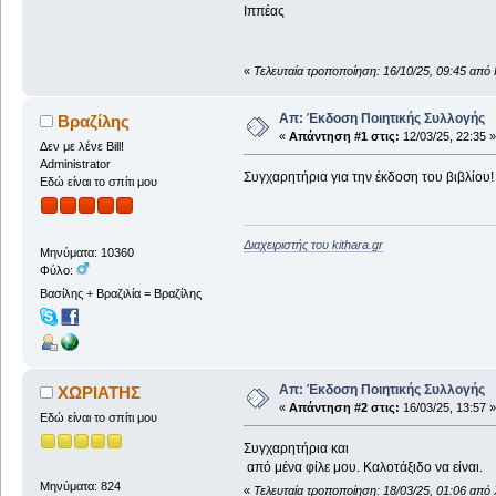
Ιππέας
«
Τελευταία τροποποίηση: 16/10/25, 09:45 από
Απ: Έκδοση Ποιητικής Συλλογής
Βραζίλης
«
Απάντηση #1 στις:
12/03/25, 22:35 »
Δεν με λένε Bill!
Administrator
Συγχαρητήρια για την έκδοση του βιβλίου!
Εδώ είναι το σπίτι μου
Διαχειριστής του kithara.gr
Μηνύματα: 10360
Φύλο:
Βασίλης + Βραζιλία = Βραζίλης
Απ: Έκδοση Ποιητικής Συλλογής
ΧΩΡΙΑΤΗΣ
«
Απάντηση #2 στις:
16/03/25, 13:57 »
Εδώ είναι το σπίτι μου
Συγχαρητήρια και
από μένα φίλε μου. Καλοτάξιδο να είναι.
Μηνύματα: 824
«
Τελευταία τροποποίηση: 18/03/25, 01:06 απ