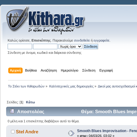
Καλώς ορίσατε,
Επισκέπτης
. Παρακαλούμε
συνδεθείτε
ή
εγγραφείτε
.
Σύνδεση με όνομα, κωδικό και διάρκεια σύνδεσης
Αρχική
Βοήθεια
Αναζήτηση
Ημερολόγιο
Σύνδεση
Εγγραφή
Το Στέκι των Κιθαρωδών
»
Καλλιτεχνικές μας δημιουργίες
»
Δικοί μας αυτοσχεδιασμοί 
Σελίδες: [
1
]
Κάτω
Αποστολέας
Θέμα: Smooth Blues Impro
0 μέλη και 1 επισκέπτης διαβάζουν αυτό το θέμα.
Smooth Blues Improvisation - Fen
Stel Andre
«
στις:
04/03/26, 03:02 »