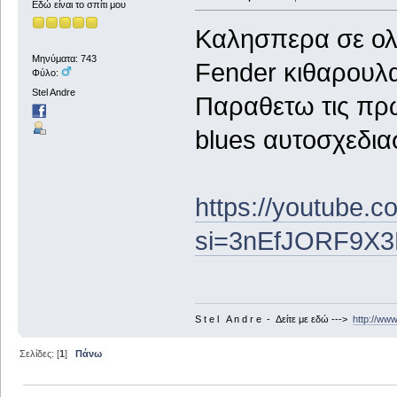
Εδώ είναι το σπίτι μου
Καλησπερα σε ολο
Μηνύματα: 743
Fender κιθαρουλα
Φύλο:
Stel Andre
Παραθετω τις πρω
blues αυτοσχεδια
https://youtube
si=3nEfJORF9X3
S t e l A n d r e - Δείτε με εδώ --->
http://ww
Σελίδες: [
1
]
Πάνω