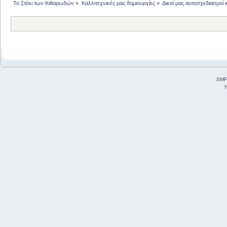
Το Στέκι των Κιθαρωδών
»
Καλλιτεχνικές μας δημιουργίες
»
Δικοί μας αυτοσχεδιασμοί 
SMF
T