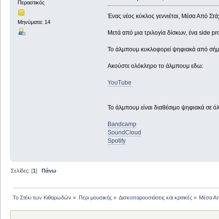
Περαστικός
Ένας νέος κύκλος γεννιέται, Μέσα Από Στά
Μηνύματα: 14
Μετά από μια τριλογία δίσκων, ένα side pr
Το άλμπουμ κυκλοφορεί ψηφιακά από σήμε
Ακούστε ολόκληρο το άλμπουμ εδω:
YouTube
To άλμπουμ είναι διαθέσιμο ψηφιακά σε ό
Bandcamp
SoundCloud
Spotify
Σελίδες: [
1
]
Πάνω
Το Στέκι των Κιθαρωδών
»
Περι μουσικής
»
Δισκοπαρουσιάσεις και κριτικές
»
Μέσα Απ