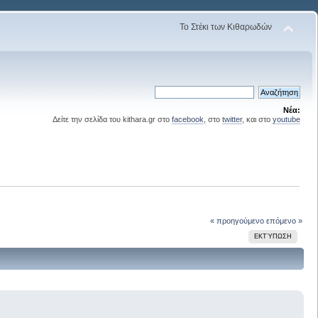
Το Στέκι των Κιθαρωδών
Νέα:
Δείτε την σελίδα του kithara.gr στο
facebook
, στο
twitter
, και στο
youtube
« προηγούμενο
επόμενο »
ΕΚΤΎΠΩΣΗ