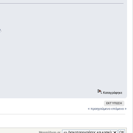
ν
.
Καταγράφηκε
ΕΚΤΎΠΩΣΗ
« προηγούμενο
επόμενο »
Μεταπήδηση σε: