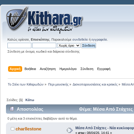
Καλώς ορίσατε,
Επισκέπτης
. Παρακαλούμε
συνδεθείτε
ή
εγγραφείτε
.
Σύνδεση με όνομα, κωδικό και διάρκεια σύνδεσης
Αρχική
Βοήθεια
Αναζήτηση
Ημερολόγιο
Σύνδεση
Εγγραφή
Το Στέκι των Κιθαρωδών
»
Περι μουσικής
»
Δισκοπαρουσιάσεις και κριτικές
»
Μέσα Απ
Σελίδες: [
1
]
Κάτω
Αποστολέας
Θέμα: Μέσα Από Στάχτες 
0 μέλη και 3 επισκέπτες διαβάζουν αυτό το θέμα.
Μέσα Από Στάχτες - Νέα κυκλοφορ
charllestone
«
στις:
08/04/26, 14:41 »