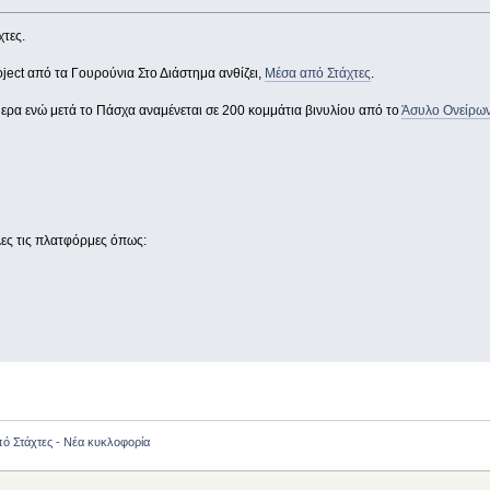
χτες.
oject από τα Γουρούνια Στο Διάστημα ανθίζει,
Μέσα από Στάχτες
.
ρα ενώ μετά το Πάσχα αναμένεται σε 200 κομμάτια βινυλίου από το
Άσυλο Ονείρω
λες τις πλατφόρμες όπως:
ό Στάχτες - Νέα κυκλοφορία