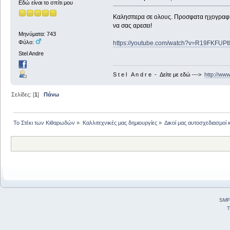
Εδώ είναι το σπίτι μου
Καλησπερα σε ολους. Προσφατα ηχογραφησ
να σας αρεσει!
Μηνύματα: 743
Φύλο:
https://youtube.com/watch?v=R19FKFUP
Stel Andre
S t e l A n d r e - Δείτε με εδώ --->
http://ww
Σελίδες: [
1
]
Πάνω
Το Στέκι των Κιθαρωδών
»
Καλλιτεχνικές μας δημιουργίες
»
Δικοί μας αυτοσχεδιασμοί 
SMF
T