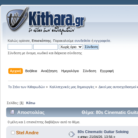
Καλώς ορίσατε,
Επισκέπτης
. Παρακαλούμε
συνδεθείτε
ή
εγγραφείτε
.
Σύνδεση με όνομα, κωδικό και διάρκεια σύνδεσης
Αρχική
Βοήθεια
Αναζήτηση
Ημερολόγιο
Σύνδεση
Εγγραφή
Το Στέκι των Κιθαρωδών
»
Καλλιτεχνικές μας δημιουργίες
»
Δικοί μας αυτοσχεδιασμοί 
Σελίδες: [
1
]
Κάτω
Αποστολέας
Θέμα: 80s Cinematic Guit
0 μέλη και 1 επισκέπτης διαβάζουν αυτό το θέμα.
80s Cinematic Guitar Soloing
Stel Andre
«
στις:
21/04/26, 13:56 »