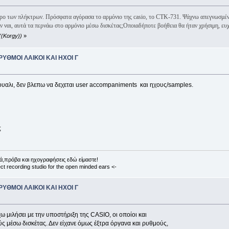
ώρο των πλήκτρων. Πρόσφατα αγόρασα το αρμόνιο της casio, το CTK-731. Ψάχνω απεγνωσμένα
 ναι, αυτά τα περνάω στο αρμόνιο μέσω δισκέτας;Οποιαδήποτε βοήθεια θα ήταν χρήσιμη, ε
((Korgy))
»
 ΡΥΘΜΟΙ ΛΑΙΚΟΙ ΚΑΙ ΗΧΟΙ Γ
ουαλι, δεν βλεπω να δεχεται user accompaniments και ηχους/samples.
;
ά,πρόβα και ηχογραφήσεις εδώ είμαστε!
ct recording studio for the open minded ears <-
 ΡΥΘΜΟΙ ΛΑΙΚΟΙ ΚΑΙ ΗΧΟΙ Γ
ω μιλήσει με την υποστήριξη της CASIO, οι οποίοι και
ς μέσω δισκέτας. Δεν είχανε όμως έξτρα όργανα και ρυθμούς,