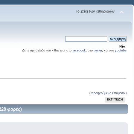
Το Στέκι των Κιθαρωδών
Νέα:
Δείτε την σελίδα του kithara.gr στο
facebook
, στο
twitter
, και στο
youtube
« προηγούμενο
επόμενο »
ΕΚΤΎΠΩΣΗ
228 φορές)