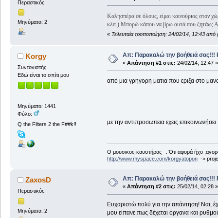
Περαστικός
Καλησπέρα σε όλους, είμαι καινούριος στον χ
Μηνύματα: 2
κλπ.).
Μπορώ κάπου να βρω αυτά που ζητάω; Αν
«
Τελευταία τροποποίηση: 24/02/14, 12:43 από 
Απ: Παρακαλώ την βοήθειά σας!!!
Korgy
«
Απάντηση #1 στις:
24/02/14, 12:47 »
Συντονιστής
Εδώ είναι το σπίτι μου
από μια γρηγορη ματια που εριξα στο μαν
Μηνύματα: 1441
Φύλο:
με την αντιπροσωπεια εχεις επικοινωνήσει 
Q the Filters 2 the F##k!!
Ο μουσικος-καυστήρας . Ότι αφορά ήχο ,αγορ
http://www.myspace.com/korgyatopon
-> proje
Απ: Παρακαλώ την βοήθειά σας!!!
ZaxosD
«
Απάντηση #2 στις:
25/02/14, 02:28 »
Περαστικός
Ευχαριστώ πολύ για την απάντηση! Ναι, έχ
Μηνύματα: 2
μου είπανε πως δέχεται όργανα και ρυθμού