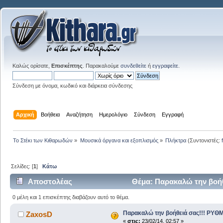
Καλώς ορίσατε,
Επισκέπτης
. Παρακαλούμε
συνδεθείτε
ή
εγγραφείτε
.
Σύνδεση με όνομα, κωδικό και διάρκεια σύνδεσης
Αρχική
Βοήθεια
Αναζήτηση
Ημερολόγιο
Σύνδεση
Εγγραφή
Το Στέκι των Κιθαρωδών
»
Μουσικά όργανα και εξοπλισμός
»
Πλήκτρα
(Συντονιστές:
Σελίδες: [
1
]
Κάτω
Αποστολέας
Θέμα: Παρακαλώ την βοήθ
0 μέλη και 1 επισκέπτης διαβάζουν αυτό το θέμα.
Παρακαλώ την βοήθειά σας!!! ΡΥΘΜ
ZaxosD
«
στις:
23/02/14, 02:57 »