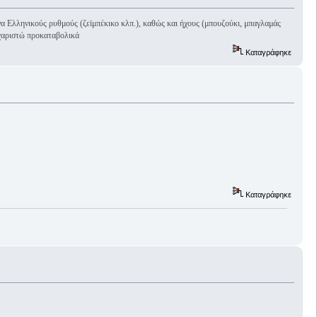
 Ελληνικούς ρυθμούς (ζεϊμπέκικο κλπ.), καθώς και ήχους (μπουζούκι, μπαγλαμάς
υχαριστώ προκαταβολικά
Καταγράφηκε
Καταγράφηκε