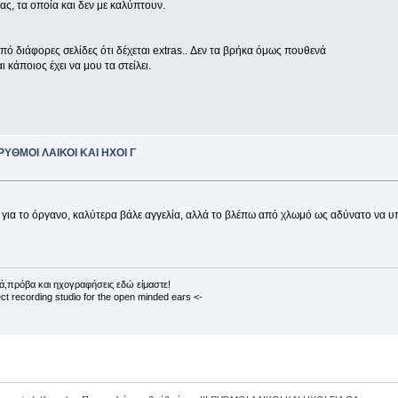
ς, τα οποία και δεν με καλύπτουν.
πό διάφορες σελίδες ότι δέχεται extras.. Δεν τα βρήκα όμως πουθενά
 κάποιος έχει να μου τα στείλει.
 ΡΥΘΜΟΙ ΛΑΙΚΟΙ ΚΑΙ ΗΧΟΙ Γ
 για το όργανο, καλύτερα βάλε αγγελία, αλλά το βλέπω από χλωμό ως αδύνατο να υ
ά,πρόβα και ηχογραφήσεις εδώ είμαστε!
ct recording studio for the open minded ears <-