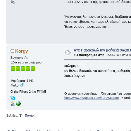
παρά μόνον αυτά της εργοστασιακή δισκέτα
Ψάχνοντας λοιπόν στο ίντερνετ, διάβασα α
να τα κατεβάσω, και τώρα ελπίζω μήπως και
Έχεις να μου προτείνεις κάτι;
Απ: Παρακαλώ την βοήθειά σας!!!
Korgy
«
Απάντηση #3 στις:
25/02/14, 08:51 »
Συντονιστής
Εδώ είναι το σπίτι μου
καλήμερα,
αν θέλεις διακαώς να αποκτήσεις ρυθμούς
λαϊκά όργανα.
Μηνύματα: 1441
Φύλο:
Q the Filters 2 the F##k!!
Ο μουσικος-καυστήρας . Ότι αφορά ήχο ,αγορ
http://www.myspace.com/korgyatopon
-> proje
Σελίδες: [
1
]
Πάνω