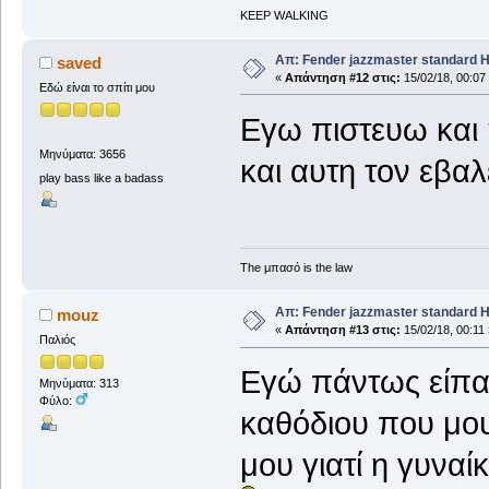
KEEP WALKING
Απ: Fender jazzmaster standard 
saved
«
Απάντηση #12 στις:
15/02/18, 00:07
Εδώ είναι το σπίτι μου
Εγω πιστευω και 
Μηνύματα: 3656
και αυτη τον εβα
play bass like a badass
The μπασό is the law
Απ: Fender jazzmaster standard 
mouz
«
Απάντηση #13 στις:
15/02/18, 00:11 
Παλιός
Εγώ πάντως είπα σ
Μηνύματα: 313
Φύλο:
καθόδιου που μου
μου γιατί η γυναί