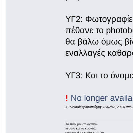
ΥΓ2: Φωτογραφίε
πέθανε το photob
θα βάλω όμως βίν
εναλλαγές καθαρο
ΥΓ3: Και το όνομ
!
No longer availa
«
Τελευταία τροποποίηση: 13/02/18, 20:26 από
To πόδι μου το αγαπώ
γι αυτό και το κουνάω
και μου είναι χρήσιμο πολύ