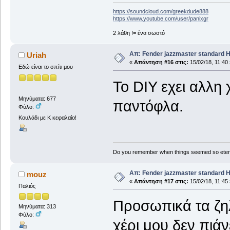
https://soundcloud.com/greekdude888
https://www.youtube.com/user/panixgr
2 λάθη != ένα σωστό
Απ: Fender jazzmaster standard 
Uriah
«
Απάντηση #16 στις:
15/02/18, 11:40 
Εδώ είναι το σπίτι μου
Το DIY εχει αλλη 
Μηνύματα: 677
παντόφλα.
Φύλο:
Κουλάδι με Κ κεφαλαίο!
Do you remember when things seemed so eter
Απ: Fender jazzmaster standard 
mouz
«
Απάντηση #17 στις:
15/02/18, 11:45 
Παλιός
Προσωπικά τα ζηλ
Μηνύματα: 313
Φύλο:
χέρι μου δεν πιάν