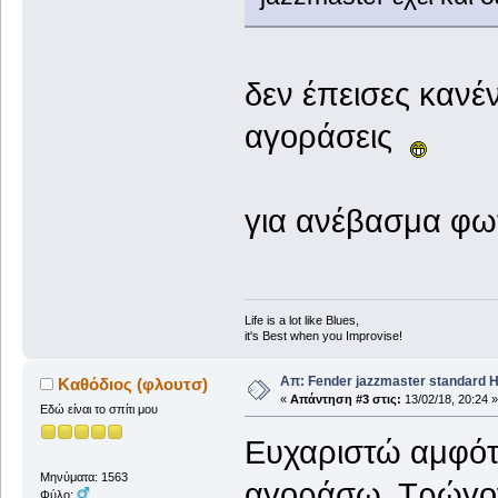
δεν έπεισες κανέν
αγοράσεις
για ανέβασμα φ
Life is a lot like Blues,
it's Best when you Improvise!
Απ: Fender jazzmaster standard 
Καθόδιος (φλουτσ)
«
Απάντηση #3 στις:
13/02/18, 20:24 »
Εδώ είναι το σπίτι μου
Ευχαριστώ αμφότε
Μηνύματα: 1563
αγοράσω. Τρώγον
Φύλο: