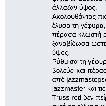
άλλαζαν ύψος.
Ακολουθόντας πισ
έλυσα τη γέφυρα,
πέρασα κλωστή ρα
ξαναβίδωσα ωστε 
ύψος.
Ρύθμισα τη γέφυρ
βολεύει και πέρα
από jazzmastορες
jazzmaster και τι
Τruss rod δεν πε