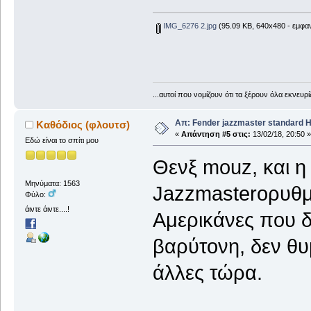
IMG_6276 2.jpg
(95.09 KB, 640x480 - εμφαν
...αυτοί που νομίζουν ότι τα ξέρουν όλα εκνευ
Απ: Fender jazzmaster standard 
Καθόδιος (φλουτσ)
«
Απάντηση #5 στις:
13/02/18, 20:50 »
Εδώ είναι το σπίτι μου
Θενξ mouz, και η 
Μηνύματα: 1563
Jazzmasterορυθμισ
Φύλο:
άιντε άιντε....!
Αμερικάνες που δ
βαρύτονη, δεν θυ
άλλες τώρα.