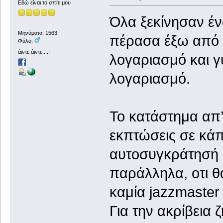
Εδώ είναι το σπίτι μου
Όλα ξεκίνησαν έ
Μηνύματα: 1563
πέρασα έξω από 
Φύλο:
άιντε άιντε....!
λογαριασμό και γ
λογαριασμό.
Το κατάστημα απ’
εκπτώσεις σε κάπ
αυτοσυγκράτησή 
παράλληλα, οτι θ
καμία jazzmaster 
Για την ακρίβεια 