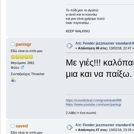
To πόδι μου το αγαπώ
γι αυτό και το κουνάω
και μου είναι χρήσιμο πολύ
όταν περπατάω...
KEEP WALKING
Απ: Fender jazzmaster standard 
panixgr
«
Απάντηση #6 στις:
13/02/18, 22:47 »
Εδώ είναι το σπίτι μου
Με γιές!!! καλόπα
Μηνύματα: 2661
Φύλο:
μια και να παίξω.
Συνταξιούχος Thrasher
https://soundcloud.com/greekdude888
https://www.youtube.com/user/panixgr
2 λάθη != ένα σωστό
Απ: Fender jazzmaster standard 
saved
«
Απάντηση #7 στις:
13/02/18, 23:29 »
Εδώ είναι το σπίτι μου