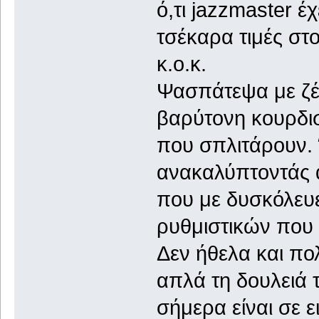
ό,τι jazzmaster έ
τσέκαρα τιμές στ
κ.ο.κ.
Ψασπάτεψα με ζέσ
βαρύτονη κουρδισ
που σπλιτάρουν. 
ανακαλύπτοντάς α
που με δυσκόλευε
ρυθμιστικών που 
Δεν ήθελα και πο
απλά τη δουλειά 
σήμερα είναι σε 