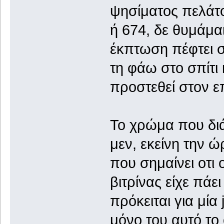
ψησίματος πελάτο
ή 674, δε θυμάμαι
έκπτωση πέφτει στ
τη φάω στο σπίτι
προστεθεί στον ε
Το χρώμα που διά
μεν, εκείνη την ώ
που σημαίνει οτι
βιτρίνας είχε πά
πρόκειται για μία 
μόνο του αυτό το