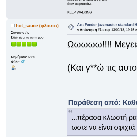
όταν περπατάω...
KEEP WALKING
Απ: Fender jazzmaster standard 
hot_sauce (φλουτσ)
«
Απάντηση #1 στις:
13/02/18, 19:15 »
Συντονιστής
Εδώ είναι το σπίτι μου
Ωωωωω!!!! Μεγειές
Μηνύματα: 6350
Φύλο:
(Και γ**ώ τις αυ
Παράθεση από: Καθόδ
...πέρασα κλωστή ρα
ωστε να είναι σφιχτά