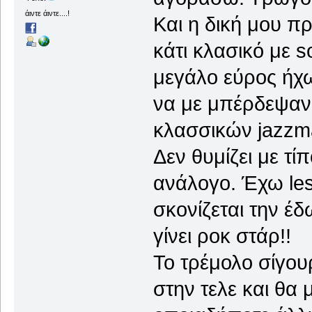
άιντε άιντε....!
Και η δική μου π
κάτι κλασικό με 
μεγάλο εύρος ήχων
να με μπέρδεψαν 
κλασσικών jazzma
Δεν θυμίζει με τίπ
ανάλογο. Έχω les
σκονίζεται την έ
γίνει ροκ στάρ!!
Το τρέμολο σίγουρ
στην τελε και θ