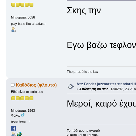
Σκης την
Μηνύματα: 3656
play bass like a badass
Εγω βαζω τεφλον 
The μπασό is the law
Απ: Fender jazzmaster standard 
Καθόδιος (φλουτσ)
«
Απάντηση #8 στις:
13/02/18, 23:29 »
Εδώ είναι το σπίτι μου
Μερσί, καιρό έχο
Μηνύματα: 1563
Φύλο:
άιντε άιντε....!
To πόδι μου το αγαπώ
γι αυτό και το κουνάω