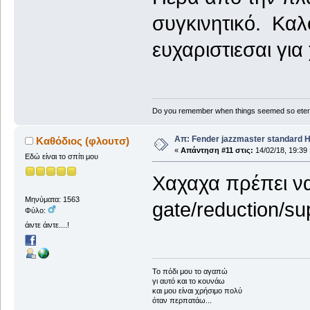
συγκινητικό. Καλο
ευχαριστιεσαι για
Do you remember when things seemed so eter
Απ: Fender jazzmaster standard 
Καθόδιος (φλουτσ)
«
Απάντηση #11 στις:
14/02/18, 19:39 
Εδώ είναι το σπίτι μου
Χαχαχα πρέπει να 
Μηνύματα: 1563
gate/reduction/su
Φύλο:
άιντε άιντε....!
To πόδι μου το αγαπώ
γι αυτό και το κουνάω
και μου είναι χρήσιμο πολύ
όταν περπατάω...