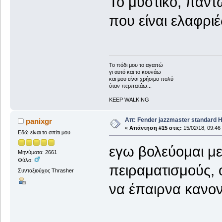
Το μυστικό, πάντω
που είναι ελαφριέ
To πόδι μου το αγαπώ
γι αυτό και το κουνάω
και μου είναι χρήσιμο πολύ
όταν περπατάω...
KEEP WALKING
Απ: Fender jazzmaster standard 
panixgr
«
Απάντηση #15 στις:
15/02/18, 09:46
Εδώ είναι το σπίτι μου
εγω βολεύομαι με
Μηνύματα: 2661
Φύλο:
πειραματισμούς, 
Συνταξιούχος Thrasher
να έπαιρνα κανον