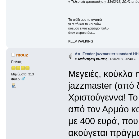
«
Τελευταία τροποποίηση: 13/02/18, 20:41 από
To πόδι μου το αγαπώ
γι αυτό και το κουνάω
και μου είναι χρήσιμο πολύ
όταν περπατάω...
KEEP WALKING
Απ: Fender jazzmaster standard HH
mouz
«
Απάντηση #4 στις:
13/02/18, 20:40 »
Παλιός
Μεγειές, κούκλα 
Μηνύματα: 313
Φύλο:
jazzmaster (από 
Χριστούγεννα! Το
από τον Αρμάο κα
με 400 ευρά, που 
ακούγεται πράγματ