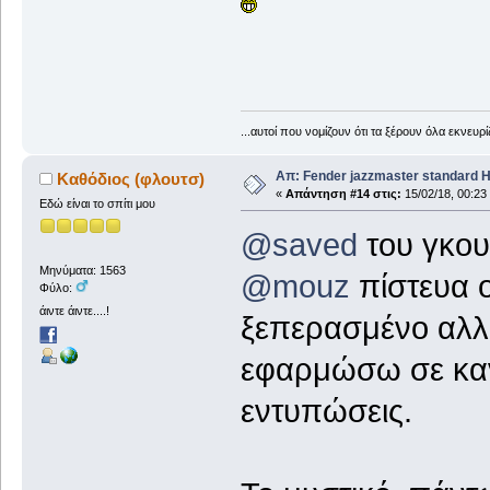
...αυτοί που νομίζουν ότι τα ξέρουν όλα εκνευ
Απ: Fender jazzmaster standard 
Καθόδιος (φλουτσ)
«
Απάντηση #14 στις:
15/02/18, 00:23
Εδώ είναι το σπίτι μου
@saved
του γκου
Μηνύματα: 1563
@mouz
πίστευα ο
Φύλο:
άιντε άιντε....!
ξεπερασμένο αλλ
εφαρμώσω σε καν
εντυπώσεις.