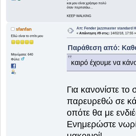
και μου είναι χρήσιμο πολύ
όταν περπατάω...
KEEP WALKING
Απ: Fender jazzmaster standard 
sfanfan
«
Απάντηση #9 στις:
14/02/18, 17:55 »
Εδώ είναι το σπίτι μου
Παράθεση από: Καθόδ
Μηνύματα: 640
Φύλο:
καιρό έχουμε να κάν
Για κανονίστε το 
παρευρεθώ σε κά
οπότε θα με ενδι
Ενημερώστε νωρίς
μακρινοί!