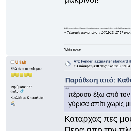
Καλόπαιχτο το κιθαρόνι! Όμορφο! Κάπως έτσι (όπως τα περιγράφεις) βρέθηκα με μία CAR Stratocaster Mexic
«
Τελευταία τροποποίηση: 14/02/18, 17:57 από 
White noise
Απ: Fender jazzmaster standard 
Uriah
«
Απάντηση #10 στις:
14/02/18, 19:04
Εδώ είναι το σπίτι μου
Παράθεση από: Καθόδ
Μηνύματα: 677
Φύλο:
πέρασα έξω από τον 
Κουλάδι με Κ κεφαλαίο!
γύρισα σπίτι χωρίς μ
Καταρχας πες μου 
Περα απο την πλα