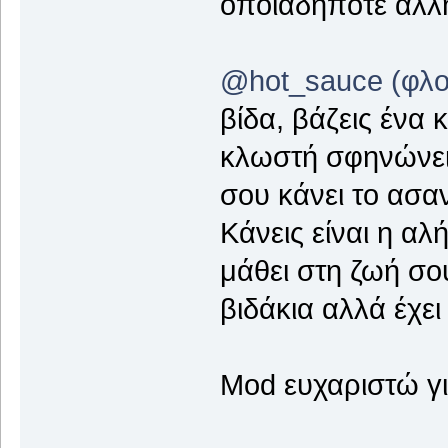
οποιαδήποτε άλλη
@hot_sauce (φλο
βίδα, βάζεις ένα 
κλωστή σφηνώνει 
σου κάνει το ασα
Κάνεις είναι η αλ
μάθει στη ζωή σου
βιδάκια αλλά έχε
Μοd ευχαριστώ γι