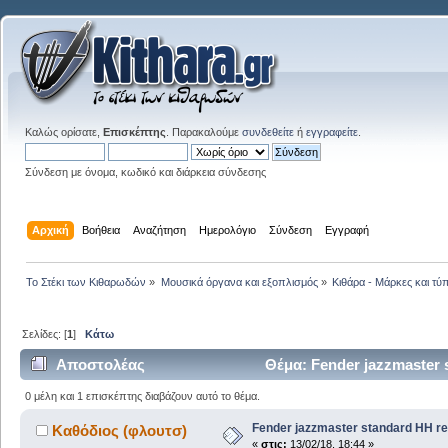
Καλώς ορίσατε,
Επισκέπτης
. Παρακαλούμε
συνδεθείτε
ή
εγγραφείτε
.
Σύνδεση με όνομα, κωδικό και διάρκεια σύνδεσης
Αρχική
Βοήθεια
Αναζήτηση
Ημερολόγιο
Σύνδεση
Εγγραφή
Το Στέκι των Κιθαρωδών
»
Μουσικά όργανα και εξοπλισμός
»
Κιθάρα - Μάρκες και τύπ
Σελίδες: [
1
]
Κάτω
Αποστολέας
Θέμα: Fender jazzmaster 
0 μέλη και 1 επισκέπτης διαβάζουν αυτό το θέμα.
Fender jazzmaster standard HH r
Καθόδιος (φλουτσ)
«
στις:
13/02/18, 18:44 »