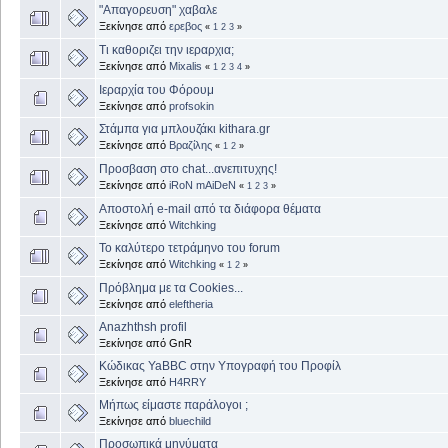
"Απαγορευση" χαβαλε
Ξεκίνησε από
ερεβος
«
1
2
3
»
Τι καθοριζει την ιεραρχια;
Ξεκίνησε από
Mixalis
«
1
2
3
4
»
Ιεραρχία του Φόρουμ
Ξεκίνησε από
profsokin
Στάμπα για μπλουζάκι kithara.gr
Ξεκίνησε από
Βραζίλης
«
1
2
»
Προσβαση στο chat...ανεπιτυχης!
Ξεκίνησε από
iRoN mAiDeN
«
1
2
3
»
Αποστολή e-mail από τα διάφορα θέματα
Ξεκίνησε από
Witchking
Το καλύτερο τετράμηνο του forum
Ξεκίνησε από
Witchking
«
1
2
»
Πρόβλημα με τα Cookies...
Ξεκίνησε από
eleftheria
Anazhthsh profil
Ξεκίνησε από GnR
Κώδικας YaBBC στην Υπογραφή του Προφίλ
Ξεκίνησε από
H4RRY
Μήπως είμαστε παράλογοι ;
Ξεκίνησε από
bluechild
Προσωπικά μηνύματα