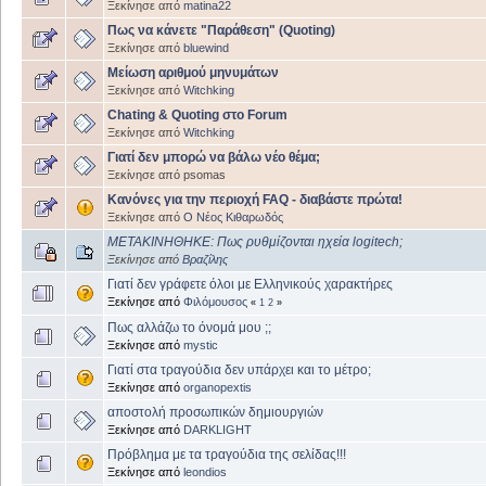
Ξεκίνησε από
matina22
Πως να κάνετε "Παράθεση" (Quoting)
Ξεκίνησε από
bluewind
Μείωση αριθμού μηνυμάτων
Ξεκίνησε από
Witchking
Chating & Quoting στο Forum
Ξεκίνησε από
Witchking
Γιατί δεν μπορώ να βάλω νέο θέμα;
Ξεκίνησε από psomas
Κανόνες για την περιοχή FAQ - διαβάστε πρώτα!
Ξεκίνησε από
Ο Νέος Κιθαρωδός
ΜΕΤΑΚΙΝΗΘΗΚΕ: Πως ρυθμίζονται ηχεία logitech;
Ξεκίνησε από
Βραζίλης
Γιατί δεν γράφετε όλοι με Ελληνικούς χαρακτήρες
Ξεκίνησε από
Φιλόμουσος
«
1
2
»
Πως αλλάζω το όνομά μου ;;
Ξεκίνησε από
mystic
Γιατί στα τραγούδια δεν υπάρχει και το μέτρο;
Ξεκίνησε από
organopextis
αποστολή προσωπικών δημιουργιών
Ξεκίνησε από
DARKLIGHT
Πρόβλημα με τα τραγούδια της σελίδας!!!
Ξεκίνησε από
leondios