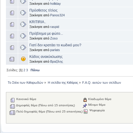
Ξεκίνησε από
holliday
Πρόσθετος τίτλος
Ξεκίνησε από
Panos324
KRITIRIA..
Ξεκίνησε από
raspid
Πρόβλημα με φώτο...
Ξεκίνησε από
Zoso
Γιατί δεν κρατάει το κωδικό μου?
Ξεκίνησε από
parlats
Κάδος ανακύκλωσης
Ξεκίνησε από
Βραζίλης
Σελίδες: [
1
]
2
3
Πάνω
Το Στέκι των Κιθαρωδών
»
Η σελίδα της Κιθάρας
»
F.A.Q. αυτών των σελίδων
Κανονικό θέμα
Κλειδωμένο θέμα
Μόνιμο θέμα
Δημοφιλές θέμα (Πάνω από 15 απαντήσεις)
Ψηφοφορία
Πολύ δημοφιλές θέμα (Πάνω από 25 απαντήσεις)