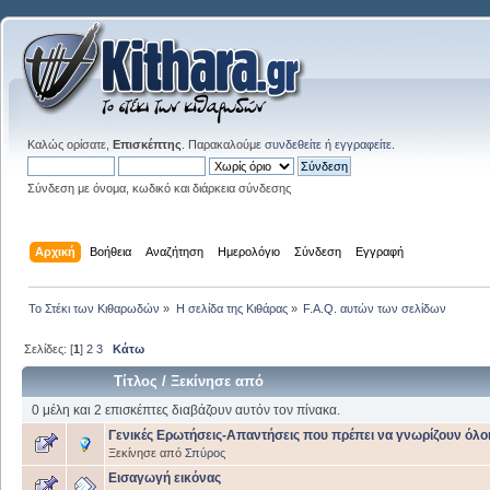
Καλώς ορίσατε,
Επισκέπτης
. Παρακαλούμε
συνδεθείτε
ή
εγγραφείτε
.
Σύνδεση με όνομα, κωδικό και διάρκεια σύνδεσης
Αρχική
Βοήθεια
Αναζήτηση
Ημερολόγιο
Σύνδεση
Εγγραφή
Το Στέκι των Κιθαρωδών
»
Η σελίδα της Κιθάρας
»
F.A.Q. αυτών των σελίδων
Σελίδες: [
1
]
2
3
Κάτω
Τίτλος
/
Ξεκίνησε από
0 μέλη και 2 επισκέπτες διαβάζουν αυτόν τον πίνακα.
Γενικές Ερωτήσεις-Απαντήσεις που πρέπει να γνωρίζουν όλοι
Ξεκίνησε από
Σπύρος
Εισαγωγή εικόνας