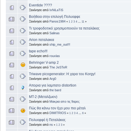
Eventide ????
Ξεκίνησε από
IxNiLaTiS
Βοήθεια στην επιλογή Πολυεφφε
Ξεκίνησε από
Panos1984
«
1
2
3
4
...
11
»
Τι τροφοδοτικό χρησιμοποιούν τα πεταλάκια;
Ξεκίνησε από
Salinas
Αrion πεταλακια
Ξεκίνησε από
ship_me_out!!!
tape echo!!!
Ξεκίνησε από
rouxlas
Behringer V-amp 2
Ξεκίνησε από
The JeSTeR
Triwave picogenerator: Η χαρα του Κorgy!
Ξεκίνησε από
Arg0
Απορια για λαμπατο distortion
Ξεκίνησε από
the bard
MT-2 (Μεταλζωον)
Ξεκίνησε από
Μακρια απο τις 9αρες
Πώς θα κάνω τον ήχο μου πιο μέταλ
Ξεκίνησε από
DIMITRIOS
«
1
2
3
4
...
6
»
Πολυεφφέ ή Πεταλάκια;
Ξεκίνησε από
ns
«
1
2
3
»