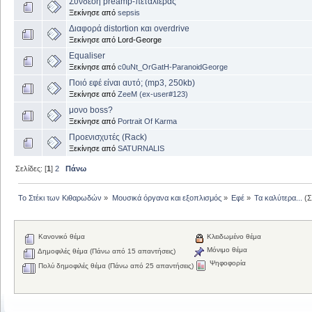
Σύνδεση preamp-πεταλιέρας
Ξεκίνησε από
sepsis
Διαφορά distortion και overdrive
Ξεκίνησε από Lord-George
Equaliser
Ξεκίνησε από
c0uNt_OrGatH-ParanoidGeorge
Ποιό εφέ είναι αυτό; (mp3, 250kb)
Ξεκίνησε από
ZeeM (ex-user#123)
μονο boss?
Ξεκίνησε από
Portrait Of Karma
Προενισχυτές (Rack)
Ξεκίνησε από
SATURNALIS
Σελίδες: [
1
]
2
Πάνω
Το Στέκι των Κιθαρωδών
»
Μουσικά όργανα και εξοπλισμός
»
Εφέ
»
Τα καλύτερα...
(Σ
Κανονικό θέμα
Κλειδωμένο θέμα
Μόνιμο θέμα
Δημοφιλές θέμα (Πάνω από 15 απαντήσεις)
Ψηφοφορία
Πολύ δημοφιλές θέμα (Πάνω από 25 απαντήσεις)