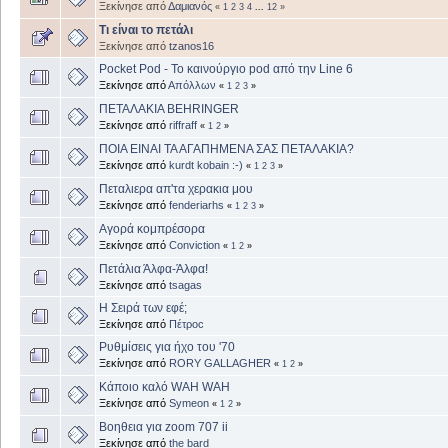
Ξεκίνησε από
Δαμιανός
«
1
2
3
4
...
12
»
Τι είναι το πετάλι
Ξεκίνησε από
tzanos16
Pocket Pod - To καινούργιο pod από την Line 6
Ξεκίνησε από
Απόλλων
«
1
2
3
»
ΠΕΤΑΛΑΚΙΑ BEHRINGER
Ξεκίνησε από
riffraff
«
1
2
»
ΠΟΙΑ ΕΙΝΑΙ ΤΑ ΑΓΑΠΗΜΕΝΑ ΣΑΣ ΠΕΤΑΛΑΚΙΑ?
Ξεκίνησε από
kurdt kobain :-)
«
1
2
3
»
Πεταλιερα απ'τα χερακια μου
Ξεκίνησε από
fenderiarhs
«
1
2
3
»
Αγορά κομπρέσορα
Ξεκίνησε από
Conviction
«
1
2
»
Πετάλια Άλφα-Άλφα!
Ξεκίνησε από
tsagas
Η Σειρά των εφέ;
Ξεκίνησε από
Πέτροc
Ρυθμίσεις για ήχο του '70
Ξεκίνησε από
RORY GALLAGHER
«
1
2
»
Κάποιο καλό WAH WAH
Ξεκίνησε από
Symeon
«
1
2
»
Βοηθεια για zoom 707 ii
Ξεκίνησε από
the bard