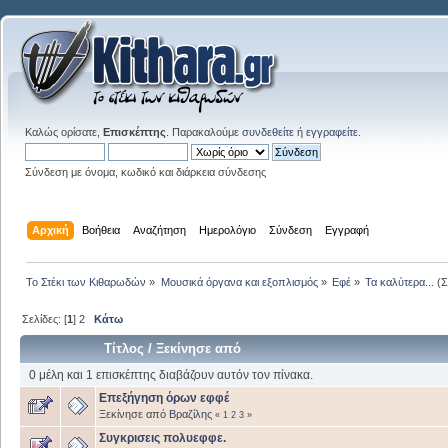
Καλώς ορίσατε,
Επισκέπτης
. Παρακαλούμε
συνδεθείτε
ή
εγγραφείτε
.
Σύνδεση με όνομα, κωδικό και διάρκεια σύνδεσης
Αρχική
Βοήθεια
Αναζήτηση
Ημερολόγιο
Σύνδεση
Εγγραφή
Το Στέκι των Κιθαρωδών
»
Μουσικά όργανα και εξοπλισμός
»
Εφέ
»
Τα καλύτερα...
(Σ
Σελίδες: [
1
]
2
Κάτω
Τίτλος
/
Ξεκίνησε από
0 μέλη και 1 επισκέπτης διαβάζουν αυτόν τον πίνακα.
Eπεξήγηση όρων εφφέ
Ξεκίνησε από
Βραζίλης
«
1
2
3
»
Συγκρισεις πολυεφφε.