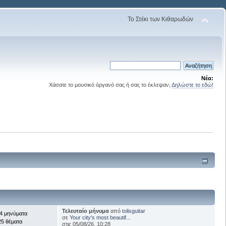
Το Στέκι των Κιθαρωδών
Νέα:
Χάσατε το μουσικό όργανό σας ή σας το έκλεψαν;
Δηλώστε το εδώ!
Τελευταίο μήνυμα
από
tolisguitar
4 μηνύματα
σε
Your city's most beautif...
25 θέματα
στις 05/08/26, 10:28