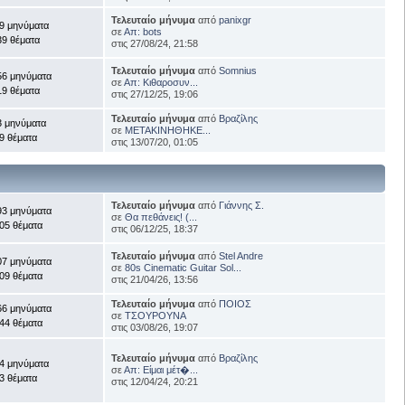
Τελευταίο μήνυμα
από
panixgr
9 μηνύματα
σε
Απ: bots
39 θέματα
στις 27/08/24, 21:58
Τελευταίο μήνυμα
από
Somnius
56 μηνύματα
σε
Απ: Κιθαροσυν...
19 θέματα
στις 27/12/25, 19:06
Τελευταίο μήνυμα
από
Βραζίλης
3 μηνύματα
σε
ΜΕΤΑΚΙΝΗΘΗΚΕ...
9 θέματα
στις 13/07/20, 01:05
Τελευταίο μήνυμα
από
Γιάννης Σ.
93 μηνύματα
σε
Θα πεθάνεις! (...
05 θέματα
στις 06/12/25, 18:37
Τελευταίο μήνυμα
από
Stel Andre
07 μηνύματα
σε
80s Cinematic Guitar Sol...
09 θέματα
στις 21/04/26, 13:56
Τελευταίο μήνυμα
από
ΠΟΙΟΣ
66 μηνύματα
σε
ΤΣΟΥΡΟΥΝΑ
44 θέματα
στις 03/08/26, 19:07
Τελευταίο μήνυμα
από
Βραζίλης
4 μηνύματα
σε
Απ: Είμαι μέτ�...
3 θέματα
στις 12/04/24, 20:21