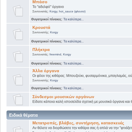
Μπάσο
Το "αδελφό" όργανο
Συντονιστές:
Korgy
,
hot_sauce (φλουτσ)
Θυγατρικοί πίνακες
:
Τα καλύτερα...
Κρουστά
Συντονιστής:
Korgy
Θυγατρικοί πίνακες
:
Τα καλύτερα...
Πλήκτρα
Συντονιστές:
freemind
,
Korgy
Θυγατρικοί πίνακες
:
Τα καλύτερα...
Άλλα όργανα
Οι φίλοι της κιθάρας: Μπουζούκι, φυσαρμόνικα, μπαγλαμάς, ούτι
Συντονιστής:
Korgy
Θυγατρικοί πίνακες
:
Τα καλύτερα...
Σύνδεσμοι μουσικών οργάνων
Είδατε κάποια καλή ιστοσελίδα σχετική με μουσικά όργανα και θ
Ειδικά θέματα
Μετατροπές, βλάβες, συντήρηση, κατασκευές
Αν θέλετε να διορθώσετε την κιθάρα σας ή απλά να την "φτιάξετ