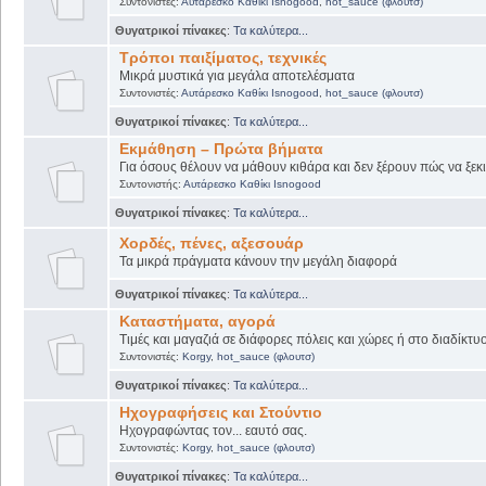
Συντονιστές:
Αυτάρεσκο Καθίκι Isnogood
,
hot_sauce (φλουτσ)
Θυγατρικοί πίνακες
:
Τα καλύτερα...
Τρόποι παιξίματος, τεχνικές
Μικρά μυστικά για μεγάλα αποτελέσματα
Συντονιστές:
Αυτάρεσκο Καθίκι Isnogood
,
hot_sauce (φλουτσ)
Θυγατρικοί πίνακες
:
Τα καλύτερα...
Εκμάθηση – Πρώτα βήματα
Για όσους θέλουν να μάθουν κιθάρα και δεν ξέρουν πώς να ξεκι
Συντονιστής:
Αυτάρεσκο Καθίκι Isnogood
Θυγατρικοί πίνακες
:
Τα καλύτερα...
Χορδές, πένες, αξεσουάρ
Τα μικρά πράγματα κάνουν την μεγάλη διαφορά
Θυγατρικοί πίνακες
:
Τα καλύτερα...
Καταστήματα, αγορά
Τιμές και μαγαζιά σε διάφορες πόλεις και χώρες ή στο διαδίκτυ
Συντονιστές:
Korgy
,
hot_sauce (φλουτσ)
Θυγατρικοί πίνακες
:
Τα καλύτερα...
Ηχογραφήσεις και Στούντιο
Ηχογραφώντας τον... εαυτό σας.
Συντονιστές:
Korgy
,
hot_sauce (φλουτσ)
Θυγατρικοί πίνακες
:
Τα καλύτερα...