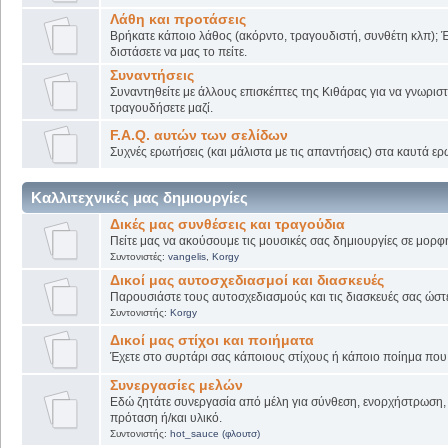
Λάθη και προτάσεις
Βρήκατε κάποιο λάθος (ακόρντο, τραγουδιστή, συνθέτη κλπ); Έ
διστάσετε να μας το πείτε.
Συναντήσεις
Συναντηθείτε με άλλους επισκέπτες της Κιθάρας για να γνωριστε
τραγουδήσετε μαζί.
F.A.Q. αυτών των σελίδων
Συχνές ερωτήσεις (και μάλιστα με τις απαντήσεις) στα καυτά ερ
Καλλιτεχνικές μας δημιουργίες
Δικές μας συνθέσεις και τραγούδια
Πείτε μας να ακούσουμε τις μουσικές σας δημιουργίες σε μορφή
Συντονιστές:
vangelis
,
Korgy
Δικοί μας αυτοσχεδιασμοί και διασκευές
Παρουσιάστε τους αυτοσχεδιασμούς και τις διασκευές σας ώστε ν
Συντονιστής:
Korgy
Δικοί μας στίχοι και ποιήματα
Έχετε στο συρτάρι σας κάποιους στίχους ή κάποιο ποίημα που γ
Συνεργασίες μελών
Εδώ ζητάτε συνεργασία από μέλη για σύνθεση, ενορχήστρωση, 
πρόταση ή/και υλικό.
Συντονιστής:
hot_sauce (φλουτσ)