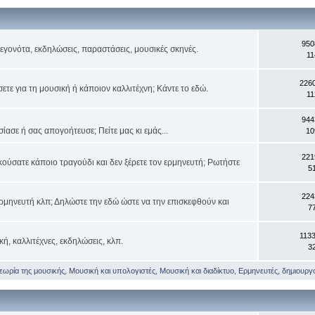
950
 γεγονότα, εκδηλώσεις, παραστάσεις, μουσικές σκηνές.
11
226
τε για τη μουσική ή κάποιον καλλιτέχνη; Κάντε το εδώ.
11
944
ασε ή σας απογοήτευσε; Πείτε μας κι εμάς...
10
221
κούσατε κάποιο τραγούδι και δεν ξέρετε τον ερμηνευτή; Ρωτήστε
5
224
ρμηνευτή κλπ; Δηλώστε την εδώ ώστε να την επισκεφθούν και
7
113
κή, καλλιτέχνες, εκδηλώσεις, κλπ.
3
θεωρία της μουσικής
,
Μουσική και υπολογιστές
,
Μουσική και διαδίκτυο
,
Ερμηνευτές, δημιουργοί