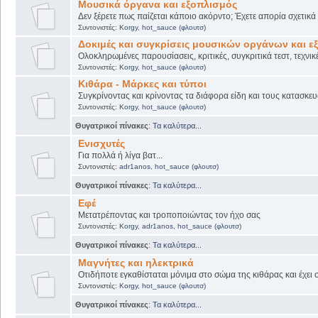
Μουσικά όργανα και εξοπλισμός
Δεν ξέρετε πως παίζεται κάποιο ακόρντο; Έχετε απορία σχετικ
Συντονιστές:
Korgy
,
hot_sauce (φλουτσ)
Δοκιμές και συγκρίσεις μουσικών οργάνων και ε
Ολοκληρωμένες παρουσίασεις, κριτικές, συγκριτικά τεστ, τεχνικ
Συντονιστές:
Korgy
,
hot_sauce (φλουτσ)
Κιθάρα - Μάρκες και τύποι
Συγκρίνοντας και κρίνοντας τα διάφορα είδη και τους κατασκευ
Συντονιστές:
Korgy
,
hot_sauce (φλουτσ)
Θυγατρικοί πίνακες
:
Τα καλύτερα...
Ενισχυτές
Για πολλά ή λίγα βατ...
Συντονιστές:
adr1anos
,
hot_sauce (φλουτσ)
Θυγατρικοί πίνακες
:
Τα καλύτερα...
Εφέ
Μετατρέποντας και τροποποιώντας τον ήχο σας
Συντονιστές:
Korgy
,
adr1anos
,
hot_sauce (φλουτσ)
Θυγατρικοί πίνακες
:
Τα καλύτερα...
Μαγνήτες και ηλεκτρικά
Οτιδήποτε εγκαθίσταται μόνιμα στο σώμα της κιθάρας και έχει 
Συντονιστές:
Korgy
,
hot_sauce (φλουτσ)
Θυγατρικοί πίνακες
:
Τα καλύτερα...