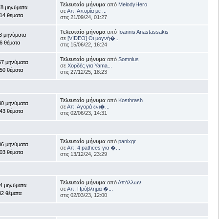
Τελευταίο μήνυμα
από
MelodyHero
78 μηνύματα
σε
Απ: Απορία με ...
14 θέματα
στις 21/09/24, 01:27
Τελευταίο μήνυμα
από
Ioannis Anastassakis
3 μηνύματα
σε
[VIDEO] Οι μαγνή�...
6 θέματα
στις 15/06/22, 16:24
Τελευταίο μήνυμα
από
Somnius
67 μηνύματα
σε
Χορδές για Yama...
50 θέματα
στις 27/12/25, 18:23
Τελευταίο μήνυμα
από
Kosthrash
30 μηνύματα
σε
Απ: Αγορά ενι�...
43 θέματα
στις 02/06/23, 14:31
Τελευταίο μήνυμα
από
panixgr
06 μηνύματα
σε
Απ: 4 pathces για �...
03 θέματα
στις 13/12/24, 23:29
Τελευταίο μήνυμα
από
Απόλλων
4 μηνύματα
σε
Απ: Πρόβλημα �...
82 θέματα
στις 02/03/23, 12:00