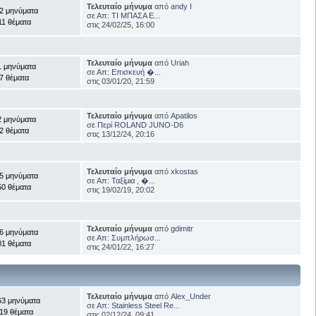
Τελευταίο μήνυμα
από
andy I
2 μηνύματα
σε
Απ: ΤΙ ΜΠΑΣΑ Ε...
11 θέματα
στις 24/02/25, 16:00
Τελευταίο μήνυμα
από
Uriah
1 μηνύματα
σε
Απ: Επισκευή �...
7 θέματα
στις 03/01/20, 21:59
Τελευταίο μήνυμα
από
Apatilos
2 μηνύματα
σε
Περί ROLAND JUNO-D6
2 θέματα
στις 13/12/24, 20:16
Τελευταίο μήνυμα
από
xkostas
5 μηνύματα
σε
Απ: Ταξίμια , �...
50 θέματα
στις 19/02/19, 20:02
Τελευταίο μήνυμα
από
gdimitr
6 μηνύματα
σε
Απ: Συμπλήρωσ...
01 θέματα
στις 24/01/22, 16:27
Τελευταίο μήνυμα
από
Alex_Under
63 μηνύματα
σε
Απ: Stainless Steel Re...
19 θέματα
στις 02/12/24, 09:41