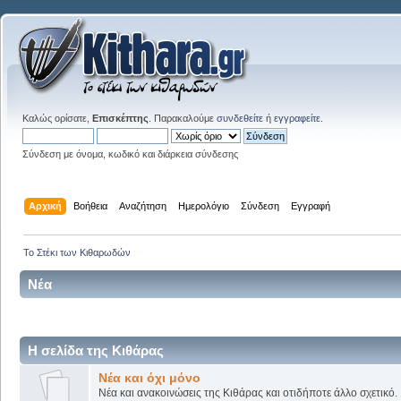
Καλώς ορίσατε,
Επισκέπτης
. Παρακαλούμε
συνδεθείτε
ή
εγγραφείτε
.
Σύνδεση με όνομα, κωδικό και διάρκεια σύνδεσης
Αρχική
Βοήθεια
Αναζήτηση
Ημερολόγιο
Σύνδεση
Εγγραφή
Το Στέκι των Κιθαρωδών
Νέα
Η σελίδα της Κιθάρας
Νέα και όχι μόνο
Νέα και ανακοινώσεις της Κιθάρας και οτιδήποτε άλλο σχετικό.