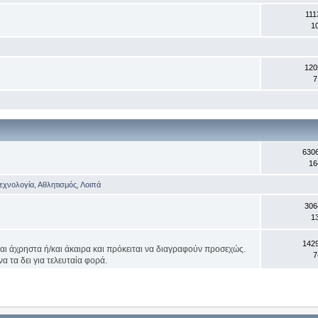
111
1
120
7
630
16
Τεχνολογία
,
Αθλητισμός
,
Λοιπά
306
1
142
ναι άχρηστα ή/και άκαιρα και πρόκειται να διαγραφούν προσεχώς.
7
α τα δει για τελευταία φορά.