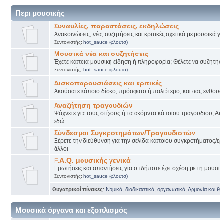
Περι μουσικής
Συναυλίες, παραστάσεις, εκδηλώσεις
Ανακοινώσεις, νέα, συζητήσεις και κριτικές σχετικά με μουσικά
Συντονιστής:
hot_sauce (φλουτσ)
Μουσικά νέα και συζητήσεις
Έχετε κάποια μουσική είδηση ή πληροφορία; Θέλετε να συζητήσε
Συντονιστής:
hot_sauce (φλουτσ)
Δισκοπαρουσιάσεις και κριτικές
Ακούσατε κάποιο δίσκο, πρόσφατο ή παλιότερο, και σας ενθουσί
Αναζήτηση τραγουδιών
Ψάχνετε για τους στίχους ή τα ακόρντα κάποιου τραγουδιου; Α
εδώ.
Σύνδεσμοι Συγκροτημάτων/Τραγουδιστών
Ξέρετε την διεύθυνση για την σελίδα κάποιου συγκροτήματος/ε
άλλοι
F.A.Q. μουσικής γενικά
Ερωτήσεις και απαντήσεις για οτιδήποτε έχει σχέση με τη μουσι
Συντονιστής:
hot_sauce (φλουτσ)
Θυγατρικοί πίνακες
:
Νομικά, διαδικαστικά, οργανωτικά
,
Αρμονία και 
Μουσικά όργανα και εξοπλισμός