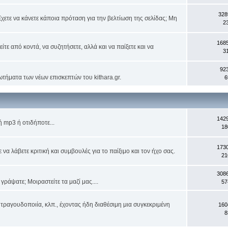
328
χετε να κάνετε κάποια πρόταση για την βελτίωση της σελίδας; Μη
2
168
ίτε από κοντά, να συζητήσετε, αλλά και να παίξετε και να
3
92
ωτήματα των νέων επισκεπτών του kithara.gr.
6
142
 mp3 ή οτιδήποτε...
18
173
α λάβετε κριτική και συμβουλές για το παίξιμο και τον ήχο σας.
21
308
ράψατε; Μοιραστείτε τα μαζί μας....
57
τραγουδοποιία, κλπ., έχοντας ήδη διαθέσιμη μια συγκεκριμένη
160
8