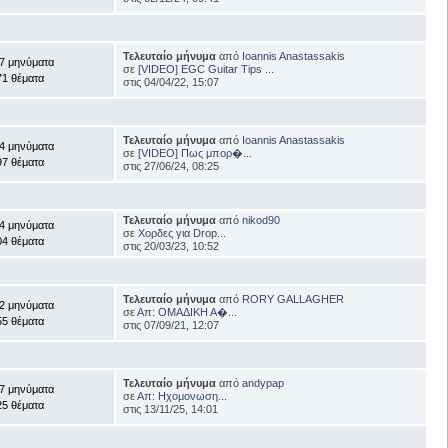
Τελευταίο μήνυμα
από
Ioannis Anastassakis
7 μηνύματα
σε
[VIDEO] EGC Guitar Tips ...
71 θέματα
στις 04/04/22, 15:07
Τελευταίο μήνυμα
από
Ioannis Anastassakis
4 μηνύματα
σε
[VIDEO] Πως μπορ�...
97 θέματα
στις 27/06/24, 08:25
Τελευταίο μήνυμα
από
nikod90
4 μηνύματα
σε
Χορδες για Drop...
04 θέματα
στις 20/03/23, 10:52
Τελευταίο μήνυμα
από
RORY GALLAGHER
2 μηνύματα
σε
Απ: ΟΜΑΔΙΚΗ Α�...
55 θέματα
στις 07/09/21, 12:07
Τελευταίο μήνυμα
από
andypap
7 μηνύματα
σε
Απ: Ηχομονωση...
25 θέματα
στις 13/11/25, 14:01