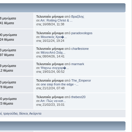
Τελευταίο μήνυμα
από
Βραζίλης
8 μηνύματα
σε
Απ: Rotting Christ & ...
41 θέματα
στις 16/08/24, 11:38
Τελευταίο μήνυμα
από
paradoxologos
00 μηνύματα
σε
Μουσικός Χρο�...
24 θέματα
στις 16/11/24, 19:24
Τελευταίο μήνυμα
από
charllestone
3 μηνύματα
σε
Μέσα Από Στάχ...
97 θέματα
στις 08/04/26, 14:41
Τελευταίο μήνυμα
από
marmark
9 μηνύματα
σε
Ψαχνω συγχορ�...
12 θέματα
στις 19/01/24, 00:52
Τελευταίο μήνυμα
από
The_Emperor
3 μηνύματα
σε
one step from the edge -...
78 θέματα
στις 21/12/24, 07:48
Τελευταίο μήνυμα
από
thebest20
30 μηνύματα
σε
Απ: Πώς να κατ...
23 θέματα
στις 21/02/23, 15:01
, τραγούδια, δίσκοι
,
Ακόρντα