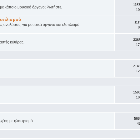
115
ά με κάποιο μουσικό όργανο; Ρωτήστε.
10
ξοπλισμού
111
ές αναλύσεις, για μουσικά όργανα και εξοπλισμό.
8
336
αστές κιθάρας.
17
214
12
159
10
568
σχέση με ηλεκτρισμό
4