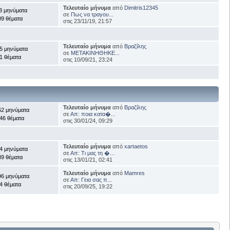
Τελευταίο μήνυμα
από
Dimitris12345
3 μηνύματα
σε
Πως να τραγου...
09 θέματα
στις 23/11/19, 21:57
Τελευταίο μήνυμα
από
Βραζίλης
5 μηνύματα
σε
ΜΕΤΑΚΙΝΗΘΗΚΕ...
1 θέματα
στις 10/09/21, 23:24
Τελευταίο μήνυμα
από
Βραζίλης
62 μηνύματα
σε
Απ: ποια κατα�...
46 θέματα
στις 30/01/24, 09:29
Τελευταίο μήνυμα
από
xartaetos
4 μηνύματα
σε
Απ: Τι μας τη �...
39 θέματα
στις 13/01/21, 02:41
Τελευταίο μήνυμα
από
Mamres
96 μηνύματα
σε
Απ: Γεια σας π...
4 θέματα
στις 20/09/25, 19:22