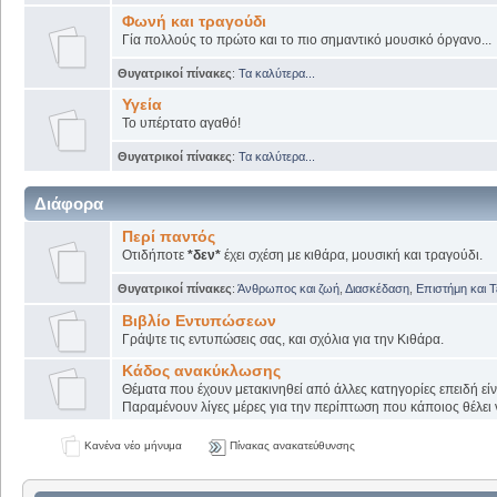
Φωνή και τραγούδι
Γία πολλούς το πρώτο και το πιο σημαντικό μουσικό όργανο...
Θυγατρικοί πίνακες
:
Τα καλύτερα...
Υγεία
Το υπέρτατο αγαθό!
Θυγατρικοί πίνακες
:
Τα καλύτερα...
Διάφορα
Περί παντός
Οτιδήποτε
*δεν*
έχει σχέση με κιθάρα, μουσική και τραγούδι.
Θυγατρικοί πίνακες
:
Άνθρωπος και ζωή
,
Διασκέδαση
,
Επιστήμη και 
Βιβλίο Εντυπώσεων
Γράψτε τις εντυπώσεις σας, και σχόλια για την Κιθάρα.
Κάδος ανακύκλωσης
Θέματα που έχουν μετακινηθεί από άλλες κατηγορίες επειδή εί
Παραμένουν λίγες μέρες για την περίπτωση που κάποιος θέλει ν
Κανένα νέο μήνυμα
Πίνακας ανακατεύθυνσης