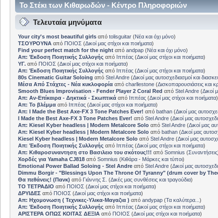
Το Στέκι των Κιθαρωδών - Κέντρο Πληροφοριών
Τελευταία μηνύματα
Your city's most beautiful girls
από
tolisguitar
(
Νέα και όχι μόνο
)
ΤΣΟΥΡΟΥΝΑ
από
ΠΟΙΟΣ
(
Δικοί μας στίχοι και ποιήματα
)
Find your perfect match for the night
από
andpap
(
Νέα και όχι μόνο
)
Απ: Έκδοση Ποιητικής Συλλογής
από
Ιππέας
(
Δικοί μας στίχοι και ποιήματα
)
ΥΓ.
από
ΠΟΙΟΣ
(
Δικοί μας στίχοι και ποιήματα
)
Απ: Έκδοση Ποιητικής Συλλογής
από
Ιππέας
(
Δικοί μας στίχοι και ποιήματα
)
80s Cinematic Guitar Soloing
από
Stel Andre
(
Δικοί μας αυτοσχεδιασμοί και διασκε
Μέσα Από Στάχτες - Νέα κυκλοφορία
από
charllestone
(
Δισκοπαρουσιάσεις και κρ
Smooth Blues Improvisation - Fender Player 2 Coral Red
από
Stel Andre
(
Δικοί 
Απ: Αν-Επίκαιρα - Δηκτικά - Σκωπτικά
από
Ιππέας
(
Δικοί μας στίχοι και ποιήματα
)
Απ: Το βλέμμα
από
Ιππέας
(
Δικοί μας στίχοι και ποιήματα
)
Απ: I Made the Best Axe-FX 3 Tone Patches Ever!
από
bathan
(
Δικοί μας αυτοσχε
I Made the Best Axe-FX 3 Tone Patches Ever!
από
Stel Andre
(
Δικοί μας αυτοσχεδ
Απ: Kiesel Kyber headless | Modern Metalcore Solo
από
Stel Andre
(
Δικοί μας αυ
Απ: Kiesel Kyber headless | Modern Metalcore Solo
από
bathan
(
Δικοί μας αυτοσ
Kiesel Kyber headless | Modern Metalcore Solo
από
Stel Andre
(
Δικοί μας αυτοσχ
Απ: Έκδοση Ποιητικής Συλλογής
από
Ιππέας
(
Δικοί μας στίχοι και ποιήματα
)
Απ: Κιθαροσυναντηση στο Βασιλειο του σκότους!!!
από
Somnius
(
Συναντήσεις
Χορδές για Yamaha CJ818
από
Somnius
(
Κιθάρα - Μάρκες και τύποι
)
Emotional Power Ballad Soloing - Stel Andre
από
Stel Andre
(
Δικοί μας αυτοσχεδ
Dimmu Borgir - "Blessings Upon The Throne Of Tyranny" (drum cover by The
Θα πεθάνεις! (Πανκ)
από
Γιάννης Σ.
(
Δικές μας συνθέσεις και τραγούδια
)
ΤΟ ΤΕΤΡΑΔΙΟ
από
ΠΟΙΟΣ
(
Δικοί μας στίχοι και ποιήματα
)
ΔΡΥΙΔΕΣ
από
ΠΟΙΟΣ
(
Δικοί μας στίχοι και ποιήματα
)
Απ: Ηχομονωση ( Τεχνικες-Υλικα-Μαγαζια )
από
andypap
(
Τα καλύτερα...
)
Απ: Έκδοση Ποιητικής Συλλογής
από
Ιππέας
(
Δικοί μας στίχοι και ποιήματα
)
ΑΡΙΣΤΕΡΑ ΟΠΩΣ ΚΟΙΤΑΣ ΔΕΞΙΑ
από
ΠΟΙΟΣ
(
Δικοί μας στίχοι και ποιήματα
)