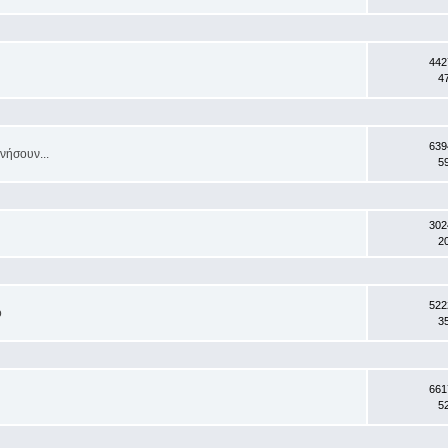
442
4
639
νήσουν...
5
302
2
522
ο
3
661
5