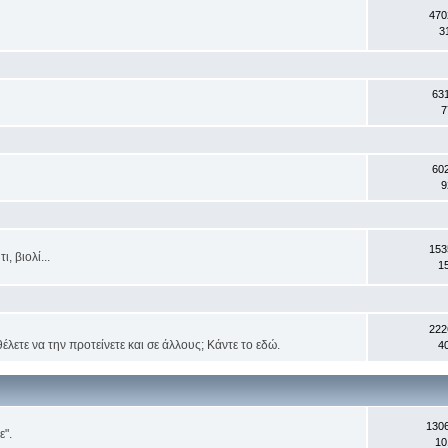
470
3
63
7
60
9
153
, βιολί...
1
222
έλετε να την προτείνετε και σε άλλους; Κάντε το εδώ.
4
130
ε".
10