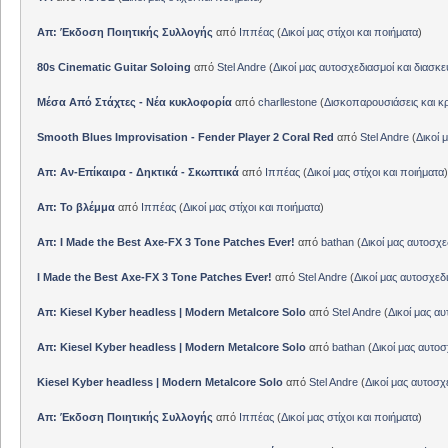
Απ: Έκδοση Ποιητικής Συλλογής
από
Ιππέας
(
Δικοί μας στίχοι και ποιήματα
)
80s Cinematic Guitar Soloing
από
Stel Andre
(
Δικοί μας αυτοσχεδιασμοί και διασκε
Μέσα Από Στάχτες - Νέα κυκλοφορία
από
charllestone
(
Δισκοπαρουσιάσεις και κρ
Smooth Blues Improvisation - Fender Player 2 Coral Red
από
Stel Andre
(
Δικοί 
Απ: Αν-Επίκαιρα - Δηκτικά - Σκωπτικά
από
Ιππέας
(
Δικοί μας στίχοι και ποιήματα
)
Απ: Το βλέμμα
από
Ιππέας
(
Δικοί μας στίχοι και ποιήματα
)
Απ: I Made the Best Axe-FX 3 Tone Patches Ever!
από
bathan
(
Δικοί μας αυτοσχε
I Made the Best Axe-FX 3 Tone Patches Ever!
από
Stel Andre
(
Δικοί μας αυτοσχεδ
Απ: Kiesel Kyber headless | Modern Metalcore Solo
από
Stel Andre
(
Δικοί μας αυ
Απ: Kiesel Kyber headless | Modern Metalcore Solo
από
bathan
(
Δικοί μας αυτοσ
Kiesel Kyber headless | Modern Metalcore Solo
από
Stel Andre
(
Δικοί μας αυτοσχ
Απ: Έκδοση Ποιητικής Συλλογής
από
Ιππέας
(
Δικοί μας στίχοι και ποιήματα
)