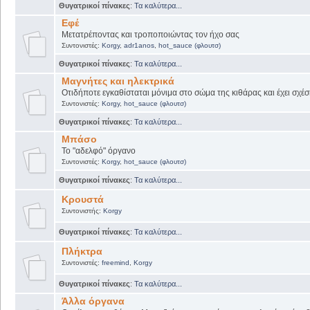
Θυγατρικοί πίνακες
:
Τα καλύτερα...
Εφέ
Μετατρέποντας και τροποποιώντας τον ήχο σας
Συντονιστές:
Korgy
,
adr1anos
,
hot_sauce (φλουτσ)
Θυγατρικοί πίνακες
:
Τα καλύτερα...
Μαγνήτες και ηλεκτρικά
Οτιδήποτε εγκαθίσταται μόνιμα στο σώμα της κιθάρας και έχει σχέσ
Συντονιστές:
Korgy
,
hot_sauce (φλουτσ)
Θυγατρικοί πίνακες
:
Τα καλύτερα...
Μπάσο
Το "αδελφό" όργανο
Συντονιστές:
Korgy
,
hot_sauce (φλουτσ)
Θυγατρικοί πίνακες
:
Τα καλύτερα...
Κρουστά
Συντονιστής:
Korgy
Θυγατρικοί πίνακες
:
Τα καλύτερα...
Πλήκτρα
Συντονιστές:
freemind
,
Korgy
Θυγατρικοί πίνακες
:
Τα καλύτερα...
Άλλα όργανα