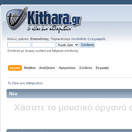
Καλώς ορίσατε,
Επισκέπτης
. Παρακαλούμε
συνδεθείτε
ή
εγγραφείτε
.
Σύνδεση με όνομα, κωδικό και διάρκεια σύνδεσης
Αρχική
Βοήθεια
Αναζήτηση
Ημερολόγιο
Σύνδεση
Εγγραφή
Το Στέκι των Κιθαρωδών
Νέα
Δείτε την σελίδα του kitha
στ