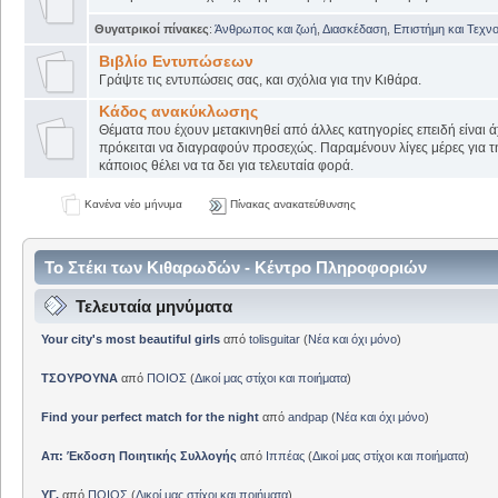
Θυγατρικοί πίνακες
:
Άνθρωπος και ζωή
,
Διασκέδαση
,
Επιστήμη και Τεχν
Βιβλίο Εντυπώσεων
Γράψτε τις εντυπώσεις σας, και σχόλια για την Κιθάρα.
Κάδος ανακύκλωσης
Θέματα που έχουν μετακινηθεί από άλλες κατηγορίες επειδή είναι ά
πρόκειται να διαγραφούν προσεχώς. Παραμένουν λίγες μέρες για 
κάποιος θέλει να τα δει για τελευταία φορά.
Κανένα νέο μήνυμα
Πίνακας ανακατεύθυνσης
Το Στέκι των Κιθαρωδών - Κέντρο Πληροφοριών
Τελευταία μηνύματα
Your city's most beautiful girls
από
tolisguitar
(
Νέα και όχι μόνο
)
ΤΣΟΥΡΟΥΝΑ
από
ΠΟΙΟΣ
(
Δικοί μας στίχοι και ποιήματα
)
Find your perfect match for the night
από
andpap
(
Νέα και όχι μόνο
)
Απ: Έκδοση Ποιητικής Συλλογής
από
Ιππέας
(
Δικοί μας στίχοι και ποιήματα
)
ΥΓ.
από
ΠΟΙΟΣ
(
Δικοί μας στίχοι και ποιήματα
)