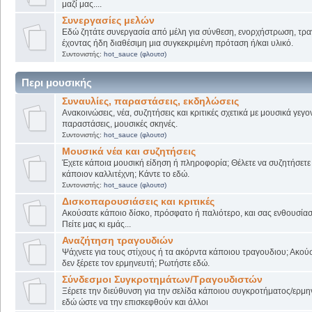
μαζί μας....
Συνεργασίες μελών
Εδώ ζητάτε συνεργασία από μέλη για σύνθεση, ενορχήστρωση, τρα
έχοντας ήδη διαθέσιμη μια συγκεκριμένη πρόταση ή/και υλικό.
Συντονιστής:
hot_sauce (φλουτσ)
Περι μουσικής
Συναυλίες, παραστάσεις, εκδηλώσεις
Ανακοινώσεις, νέα, συζητήσεις και κριτικές σχετικά με μουσικά γεγο
παραστάσεις, μουσικές σκηνές.
Συντονιστής:
hot_sauce (φλουτσ)
Μουσικά νέα και συζητήσεις
Έχετε κάποια μουσική είδηση ή πληροφορία; Θέλετε να συζητήσετε 
κάποιον καλλιτέχνη; Κάντε το εδώ.
Συντονιστής:
hot_sauce (φλουτσ)
Δισκοπαρουσιάσεις και κριτικές
Ακούσατε κάποιο δίσκο, πρόσφατο ή παλιότερο, και σας ενθουσίασ
Πείτε μας κι εμάς...
Αναζήτηση τραγουδιών
Ψάχνετε για τους στίχους ή τα ακόρντα κάποιου τραγουδιου; Ακού
δεν ξέρετε τον ερμηνευτή; Ρωτήστε εδώ.
Σύνδεσμοι Συγκροτημάτων/Τραγουδιστών
Ξέρετε την διεύθυνση για την σελίδα κάποιου συγκροτήματος/ερμη
εδώ ώστε να την επισκεφθούν και άλλοι