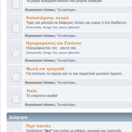
Τα μικρά πράγματα κάνουν την μεγάλη διαφορά
Θυγατρικοί πίνακες
:
Τα καλύτερα...
Καταστήματα, αγορά
Τιμές και μαγαζιά σε διάφορες πόλεις και χώρες ή στο διαδίκτυο
Συντονιστές:
Korgy
,
hot_sauce (φλουτσ)
Θυγατρικοί πίνακες
:
Τα καλύτερα...
Ηχογραφήσεις και Στούντιο
Ηχογραφώντας τον... εαυτό σας.
Συντονιστές:
Korgy
,
hot_sauce (φλουτσ)
Θυγατρικοί πίνακες
:
Τα καλύτερα...
Φωνή και τραγούδι
Γία πολλούς το πρώτο και το πιο σημαντικό μουσικό όργανο...
Θυγατρικοί πίνακες
:
Τα καλύτερα...
Υγεία
Το υπέρτατο αγαθό!
Θυγατρικοί πίνακες
:
Τα καλύτερα...
Διάφορα
Περί παντός
Οτιδήποτε
*δεν*
έχει σχέση με κιθάρα, μουσική και τραγούδι.