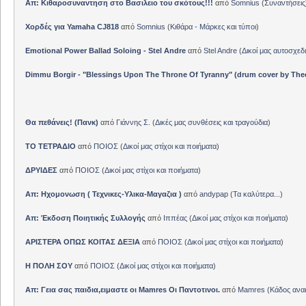
Απ: Κιθαροσυναντηση στο Βασιλειο του σκότους!!!
από
Somnius
(
Συναντήσεις
Χορδές για Yamaha CJ818
από
Somnius
(
Κιθάρα - Μάρκες και τύποι
)
Emotional Power Ballad Soloing - Stel Andre
από
Stel Andre
(
Δικοί μας αυτοσχεδ
Dimmu Borgir - "Blessings Upon The Throne Of Tyranny" (drum cover by The
Θα πεθάνεις! (Πανκ)
από
Γιάννης Σ.
(
Δικές μας συνθέσεις και τραγούδια
)
ΤΟ ΤΕΤΡΑΔΙΟ
από
ΠΟΙΟΣ
(
Δικοί μας στίχοι και ποιήματα
)
ΔΡΥΙΔΕΣ
από
ΠΟΙΟΣ
(
Δικοί μας στίχοι και ποιήματα
)
Απ: Ηχομονωση ( Τεχνικες-Υλικα-Μαγαζια )
από
andypap
(
Τα καλύτερα...
)
Απ: Έκδοση Ποιητικής Συλλογής
από
Ιππέας
(
Δικοί μας στίχοι και ποιήματα
)
ΑΡΙΣΤΕΡΑ ΟΠΩΣ ΚΟΙΤΑΣ ΔΕΞΙΑ
από
ΠΟΙΟΣ
(
Δικοί μας στίχοι και ποιήματα
)
Η ΠΟΛΗ ΣΟΥ
από
ΠΟΙΟΣ
(
Δικοί μας στίχοι και ποιήματα
)
Απ: Γεια σας παιδια,ειμαστε οι Mamres Οι Παντοτινοι.
από
Mamres
(
Κάδος αν