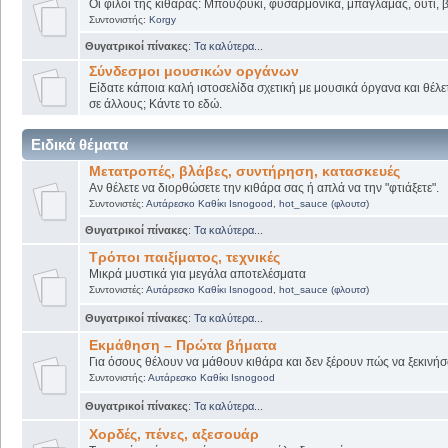
Οι φίλοι της κιθάρας: Μπουζούκι, φυσαρμόνικα, μπαγλαμάς, ούτι, βι
Συντονιστής:
Korgy
Θυγατρικοί πίνακες
:
Τα καλύτερα...
Σύνδεσμοι μουσικών οργάνων
Είδατε κάποια καλή ιστοσελίδα σχετική με μουσικά όργανα και θέλετ
σε άλλους; Κάντε το εδώ.
Ειδικά θέματα
Μετατροπές, βλάβες, συντήρηση, κατασκευές
Αν θέλετε να διορθώσετε την κιθάρα σας ή απλά να την "φτιάξετε".
Συντονιστές:
Αυτάρεσκο Καθίκι Isnogood
,
hot_sauce (φλουτσ)
Θυγατρικοί πίνακες
:
Τα καλύτερα...
Τρόποι παιξίματος, τεχνικές
Μικρά μυστικά για μεγάλα αποτελέσματα
Συντονιστές:
Αυτάρεσκο Καθίκι Isnogood
,
hot_sauce (φλουτσ)
Θυγατρικοί πίνακες
:
Τα καλύτερα...
Εκμάθηση – Πρώτα βήματα
Για όσους θέλουν να μάθουν κιθάρα και δεν ξέρουν πώς να ξεκινήσο
Συντονιστής:
Αυτάρεσκο Καθίκι Isnogood
Θυγατρικοί πίνακες
:
Τα καλύτερα...
Χορδές, πένες, αξεσουάρ