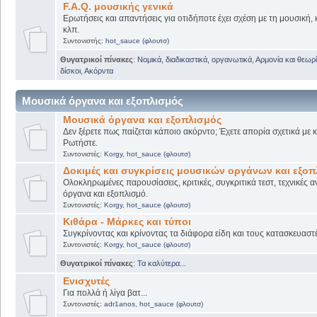
F.A.Q. μουσικής γενικά
Ερωτήσεις και απαντήσεις για οτιδήποτε έχει σχέση με τη μουσική, 
κλπ.
Συντονιστής:
hot_sauce (φλουτσ)
Θυγατρικοί πίνακες
:
Νομικά, διαδικαστικά, οργανωτικά
,
Αρμονία και θεωρί
δίσκοι
,
Ακόρντα
Μουσικά όργανα και εξοπλισμός
Μουσικά όργανα και εξοπλισμός
Δεν ξέρετε πως παίζεται κάποιο ακόρντο; Έχετε απορία σχετικά με
Ρωτήστε.
Συντονιστές:
Korgy
,
hot_sauce (φλουτσ)
Δοκιμές και συγκρίσεις μουσικών οργάνων και εξο
Ολοκληρωμένες παρουσίασεις, κριτικές, συγκριτικά τεστ, τεχνικές α
όργανα και εξοπλισμό.
Συντονιστές:
Korgy
,
hot_sauce (φλουτσ)
Κιθάρα - Μάρκες και τύποι
Συγκρίνοντας και κρίνοντας τα διάφορα είδη και τους κατασκευαστ
Συντονιστές:
Korgy
,
hot_sauce (φλουτσ)
Θυγατρικοί πίνακες
:
Τα καλύτερα...
Ενισχυτές
Για πολλά ή λίγα βατ...
Συντονιστές:
adr1anos
,
hot_sauce (φλουτσ)