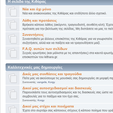
Η σελίδα της Κιθάρας
Νέα και όχι μόνο
Νέα και ανακοινώσεις της Κιθάρας και οτιδήποτε άλλο σχετικό.
Λάθη και προτάσεις
Βρήκατε κάποιο λάθος (ακόρντο, τραγουδιστή, συνθέτη κλπ); Έχετε
πρόταση για την βελτίωση της σελίδας; Μη διστάσετε να μας το πείτ
Συναντήσεις
Συναντηθείτε με άλλους επισκέπτες της Κιθάρας για να γνωριστείτε
συζητήσετε, αλλά και να παίξετε και να τραγουδήσετε μαζί.
F.A.Q. αυτών των σελίδων
Συχνές ερωτήσεις (και μάλιστα με τις απαντήσεις) στα καυτά ερωτ
επισκεπτών του kithara.gr.
Καλλιτεχνικές μας δημιουργίες
Δικές μας συνθέσεις και τραγούδια
Πείτε μας να ακούσουμε τις μουσικές σας δημιουργίες σε μορφή mp
Συντονιστές:
vangelis
,
Korgy
Δικοί μας αυτοσχεδιασμοί και διασκευές
Παρουσιάστε τους αυτοσχεδιασμούς και τις διασκευές σας ώστε να λ
συμβουλές για το παίξιμο και τον ήχο σας.
Συντονιστής:
Korgy
Δικοί μας στίχοι και ποιήματα
Έχετε στο συρτάρι σας κάποιους στίχους ή κάποιο ποίημα που γρά